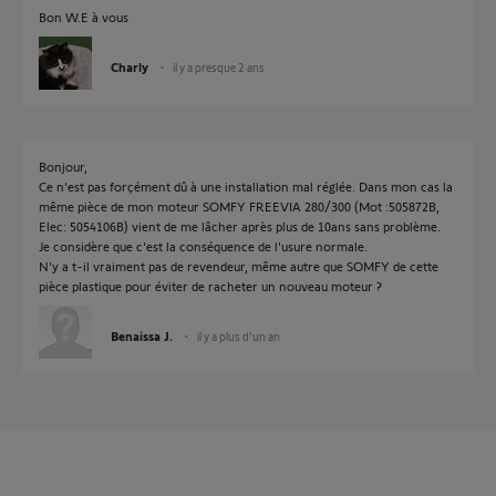
Bon W.E à vous
Charly
il y a presque 2 ans
Bonjour,
Ce n'est pas forçément dû à une installation mal réglée. Dans mon cas la
même pièce de mon moteur SOMFY FREEVIA 280/300 (Mot :505872B,
Elec: 5054106B) vient de me lâcher après plus de 10ans sans problème.
Je considère que c'est la conséquence de l'usure normale.
N'y a t-il vraiment pas de revendeur, même autre que SOMFY de cette
pièce plastique pour éviter de racheter un nouveau moteur ?
Benaissa J.
il y a plus d'un an