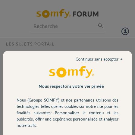
Particuliers
Professionnels
Forum
LES SUJETS PORTAIL
Volet
Je voudrai savoir où je pourrais trouver des
Continuer sans accepter →
pièces détachées de moteur somfy
Portail
Bonjour,je cherche le petit pignon en plastique dans la tête de mon
moteur somfy freevia 600 je ne sais pas ou m'adresser je vous
Garage
remercie par avance pour toutes informations merci cordialement
Nous respectons votre vie privée
Merci,
Nous (Groupe SOMFY) et nos partenaires utilisons des
Sécurité
technologies telles que les cookies sur notre site pour les
Stephane B.
finalités suivantes: Personnaliser le contenu et les
il y a presque 2 ans
publicités, offrir une expérience personnalisée et analyser
Domotique
Participer au fil de discussion
notre trafic.