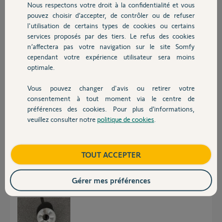
Nous respectons votre droit à la confidentialité et vous
Chauffage
pouvez choisir d’accepter, de contrôler ou de refuser
Réponses
l'utilisation de certains types de cookies ou certains
services proposés par des tiers. Le refus des cookies
Autres produits
n’affectera pas votre navigation sur le site Somfy
Posez une photo de ce pignon.
cependant votre expérience utilisateur sera moins
optimale.
Bonne soirée
Vous pouvez changer d'avis ou retirer votre
Charly
il y a presque 2 ans
Devis avec un pro
consentement à tout moment via le centre de
préférences des cookies. Pour plus d’informations,
veuillez consulter notre
politique de cookies
.
Contact
Bonjour à tous je vous envoie les photos de mon moteur freevia 600 en
vous remerciant
Boutique
TOUT ACCEPTER
Gérer mes préférences