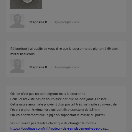
Stephane B.
il y a presque 2 ans
Ré bonjour j ai oublié de vous dire que la couronne ou pignon à 69 dent
merci beaucoup
Stephane B.
il y a presque 2 ans
Ok, ce n'est pas un petit pignon mais la couronne.
Celle-ci n'existe pas en fourniture car elle ne doit jamais casser.
Cette usure anormale provient d'un portail très mal réglé au niveau de
l'écart pignon/crémaillère qui doit être constant de 1.5mm.
On voit nettement que le pignon supportait la masse du portail.
Vous n'aurez pas d'autre choix que de changer le moteur
https://boutique.somfy.fr/moteur-de-remplacement-avec-cap
...