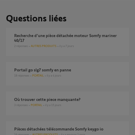
Questions liées
Recherche d’une pièce détachée moteur Somfy mariner
40/17
2
réponses
AUTRES PRODUITS
il y a 7 jours
Portail go slg7 somfy en panne
18
réponses
PORTAIL
il y a 4 jours
où trouver cette piece manquante?
3
réponses
PORTAIL
il y a 15 jours
Pièces détachées télécommande Somfy keygo io
16
réponses
AUTRES PRODUITS
il y a environ 2 mois