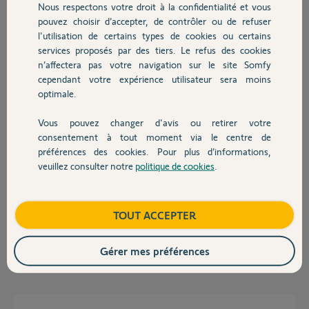
Nous respectons votre droit à la confidentialité et vous
Chauffage
pouvez choisir d’accepter, de contrôler ou de refuser
Pascal R.
l'utilisation de certains types de cookies ou certains
il y a presque 2 ans
services proposés par des tiers. Le refus des cookies
Autres produits
Participer au fil de discussion
n’affectera pas votre navigation sur le site Somfy
cependant votre expérience utilisateur sera moins
optimale.
Réponses
Vous pouvez changer d'avis ou retirer votre
Devis avec un pro
consentement à tout moment via le centre de
préférences des cookies. Pour plus d’informations,
Bonjour,
veuillez consulter notre
politique de cookies
.
Contact
C'est un modèle EVOLVIA.
Compatible par principe.
Boutique
TOUT ACCEPTER
Mais il faut aussi montrer toutes les étiquettes du boîtier électronique.
Gérer mes préférences
Richy C.
il y a presque 2 ans