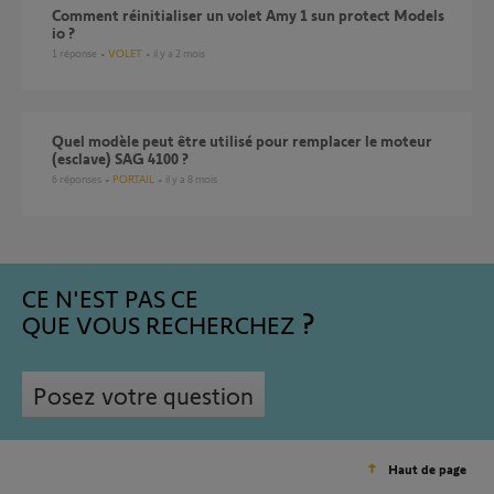
Comment réinitialiser un volet Amy 1 sun protect Models
io ?
1
réponse
VOLET
il y a 2 mois
Quel modèle peut être utilisé pour remplacer le moteur
(esclave) SAG 4100 ?
6
réponses
PORTAIL
il y a 8 mois
CE N'EST PAS CE
QUE VOUS RECHERCHEZ
Posez votre question
Haut de page