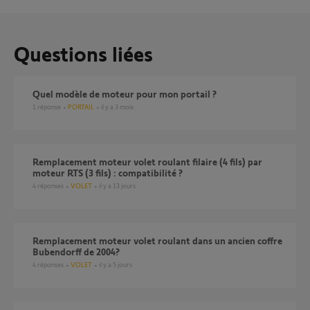
Questions liées
Quel modèle de moteur pour mon portail ?
1
réponse
PORTAIL
il y a 3 mois
Remplacement moteur volet roulant filaire (4 fils) par
moteur RTS (3 fils) : compatibilité ?
4
réponses
VOLET
il y a 13 jours
Remplacement moteur volet roulant dans un ancien coffre
Bubendorff de 2004?
4
réponses
VOLET
il y a 5 jours