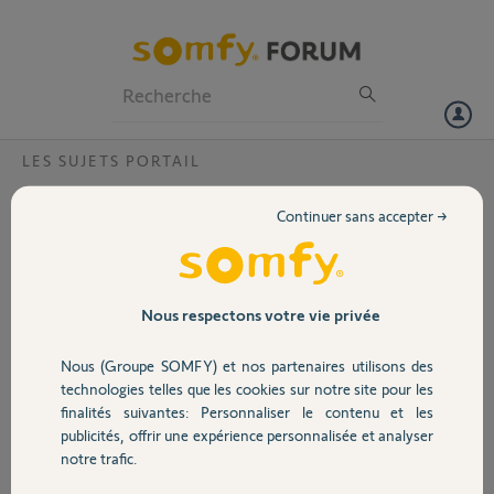
Particuliers
Professionnels
Forum
LES SUJETS PORTAIL
Volet
Quel est le modèle de ce moteur ?
Continuer sans accepter →
Bonjour,
Portail
Je désire connaître le modèle de ce
moteur et savoir s'il est RTS ainsi que
compatible TAHOMA ? Merci de
Garage
Nous respectons votre vie privée
votre retour.
Nous (Groupe SOMFY) et nos partenaires utilisons des
Merci,
Sécurité
technologies telles que les cookies sur notre site pour les
finalités suivantes: Personnaliser le contenu et les
publicités, offrir une expérience personnalisée et analyser
Domotique
notre trafic.