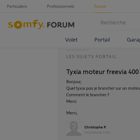
Particuliers
Professionnels
Forum
Volet
Portail
Gara
LES SUJETS PORTAIL
Tyxia moteur freevia 400
Bonjour,
Quel tyxia puis je brancher sur un moteu
Comment le brancher ?
Merci
Merci,
Christophe P.
il y a presque 2 ans