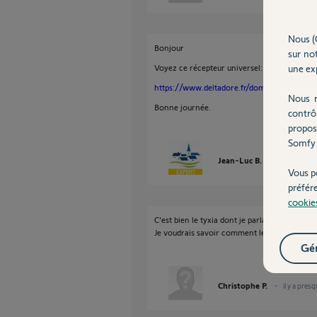
Nous (
Bonjour
sur not
Voyez ce récepteur universel:
une exp
https://www.deltadore.fr/domotique/pilotage
Nous r
Bonne journée.
contrô
propos
Somfy 
Jean-Luc B.
il y a presqu
Vous p
préfér
cookie
C'est bien le tyxia dont je parlais.
Je voudrais savoir comment le brancher.
Gér
Christophe P.
il y a pres