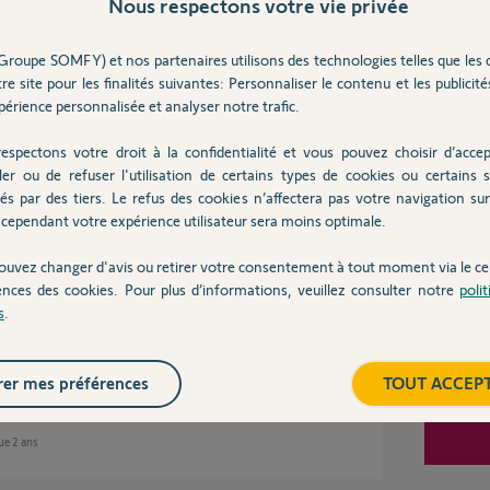
Nous respectons votre vie privée
Groupe SOMFY) et nos partenaires utilisons des technologies telles que les 
re site pour les finalités suivantes: Personnaliser le contenu et les publicités
Inter
érience personnalisée et analyser notre trafic.
-volets-store-...
espectons votre droit à la confidentialité et vous pouvez choisir d’accep
ler ou de refuser l'utilisation de certains types de cookies ou certains s
és par des tiers. Le refus des cookies n’affectera pas votre navigation sur 
cependant votre expérience utilisateur sera moins optimale.
e 2 ans
ouvez changer d'avis ou retirer votre consentement à tout moment via le ce
ences des cookies. Pour plus d’informations, veuillez consulter notre
poli
s
.
er mes préférences
TOUT ACCEP
que 2 ans