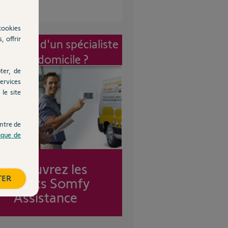
cookies
, offrir
vention d'un spécialiste
à mon domicile ?
ter, de
ervices
le site
ntre de
tique de
Découvrez les
TER
forfaits Somfy
Assistance