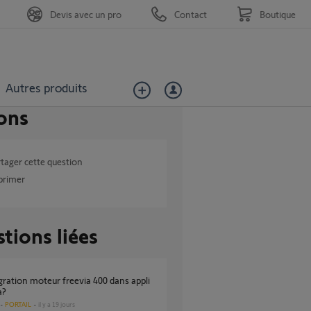
Devis avec un pro
Contact
Boutique
Autres produits
ons
tager cette question
primer
tions liées
a?
PORTAIL
il y a 19 jours