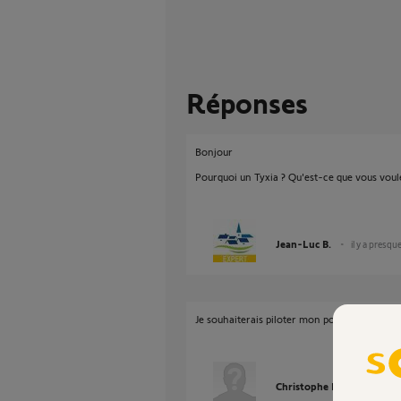
Réponses
Bonjour
Pourquoi un Tyxia ? Qu'est-ce que vous voule
Jean-Luc B.
il y a presqu
Je souhaiterais piloter mon portail avec mon
Christophe P.
il y a pres