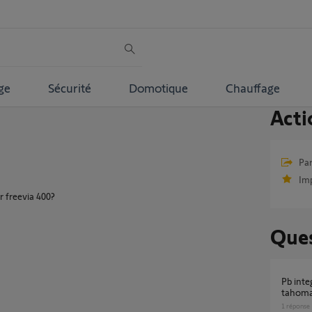
ge
Sécurité
Domotique
Chauffage
Acti
Par
Im
r freevia 400?
Ques
pb integration moteur freevia 400 dans appli
tahom
1
réponse