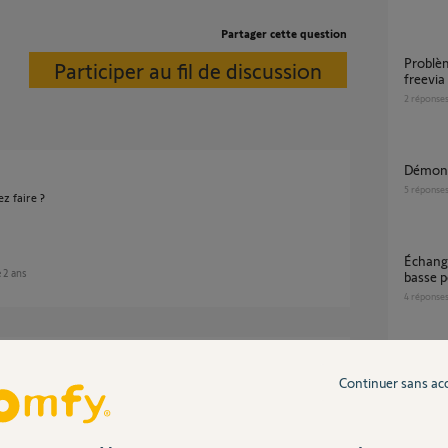
Partager cette question
Problème reconnaissance cellule somfy
Participer au fil de discussion
freevia
2
réponse
Démon
5
réponse
z faire ?
Échange de crémaillère haute contre une
e 2 ans
basse p
4
réponse
 téléphone et l appli tydom que je possède.
Problème installation nouveau moteur feevia
Continuer sans ac
400 ne 
6
réponse
que 2 ans