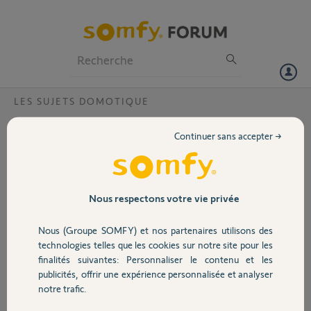
Particuliers
Professionnels
Forum
LES SUJETS DOMOTIQUE
Volet
Tahoma din rail S d'occasion
Continuer sans accepter →
Bonjour,
Portail
J'ai acheté une tahoma din rail S d'occasion et je ne peux pas la
connecter.
Pouvez vous la réinitialiser ?
Garage
Nous respectons votre vie privée
Merci,
Nous (Groupe SOMFY) et nos partenaires utilisons des
Sécurité
Mikaël B.
technologies telles que les cookies sur notre site pour les
il y a presque 2 ans
finalités suivantes: Personnaliser le contenu et les
publicités, offrir une expérience personnalisée et analyser
Domotique
notre trafic.