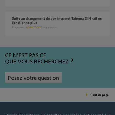
Suite au changement de box internet Tahoma DIN rail ne
fonctionne plus
8
réponses
DOMOTIQUE
il y a 4 mois
CE N'EST PAS CE
QUE VOUS RECHERCHEZ
Posez votre question
Haut de page
Besoin d’assistance ?
Consultez nos vidéos, notices et FAQ