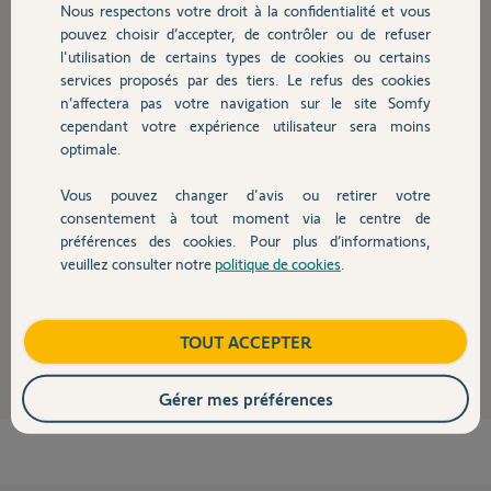
Réponses
Nous respectons votre droit à la confidentialité et vous
Chauffage
pouvez choisir d’accepter, de contrôler ou de refuser
l'utilisation de certains types de cookies ou certains
Code pin 2203-3344-6176
services proposés par des tiers. Le refus des cookies
Autres produits
n’affectera pas votre navigation sur le site Somfy
Mikaël B.
il y a presque 2 ans
cependant votre expérience utilisateur sera moins
optimale.
Vous pouvez changer d'avis ou retirer votre
Devis avec un pro
consentement à tout moment via le centre de
Bonjour Mikaël,
Je vous ai répondu sur un autre post.
préférences des cookies. Pour plus d’informations,
Merci de ne pas multiplier les demandes sur le même sujet.
veuillez consulter notre
politique de cookies
.
Contact
Bonne journée,
Nicolas F.
il y a presque 2 ans
Boutique
TOUT ACCEPTER
Gérer mes préférences