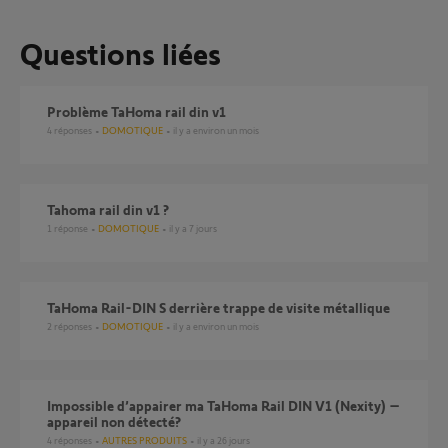
Questions liées
Problème TaHoma rail din v1
4
réponses
DOMOTIQUE
il y a environ un mois
Tahoma rail din v1 ?
1
réponse
DOMOTIQUE
il y a 7 jours
TaHoma Rail-DIN S derrière trappe de visite métallique
2
réponses
DOMOTIQUE
il y a environ un mois
Impossible d’appairer ma TaHoma Rail DIN V1 (Nexity) –
appareil non détecté?
4
réponses
AUTRES PRODUITS
il y a 26 jours