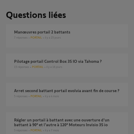
Questions liées
Manœuvres portail 2 battants
7
réponses
PORTAIL
il y a 25 jours
Pilotage portail Control Box 3S IO via Tahoma ?
15
réponses
PORTAIL
il y a 16 jours
arret second battant portail evolvia avant fin de course ?
5
réponses
PORTAIL
il y a 4 mois
Régler un portail à battant avec une ouverture d'un
battant à 90° et l'autre à 120° Moteurs Invisio 3S io
5
réponses
PORTAIL
il y a 7 mois