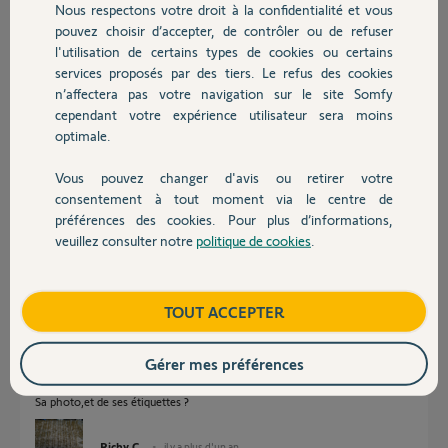
Nous respectons votre droit à la confidentialité et vous
il y a plus d'un an
Chauffage
pouvez choisir d’accepter, de contrôler ou de refuser
Participer au fil de discussion
l'utilisation de certains types de cookies ou certains
services proposés par des tiers. Le refus des cookies
Autres produits
n’affectera pas votre navigation sur le site Somfy
Réponses
cependant votre expérience utilisateur sera moins
optimale.
Vous pouvez changer d'avis ou retirer votre
Quel moteur SVP ?
Devis avec un pro
consentement à tout moment via le centre de
Bonne soirée
préférences des cookies. Pour plus d’informations,
veuillez consulter notre
politique de cookies
.
Contact
Charly
il y a plus d'un an
Boutique
TOUT ACCEPTER
Bonjour,
Gérer mes préférences
Quel boîtier électronique ?
Sa photo,et de ses étiquettes ?
Richy C.
il y a plus d'un an