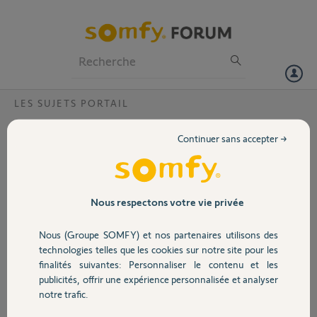
Particuliers
Professionnels
Forum
LES SUJETS PORTAIL
Volet
Ouverture de mon portail battant
Continuer sans accepter →
Bonjour,
Portail
Lorsque je commande l’ouverture du portail battant, le 1er battant
s’ouvre intégralement mais le 2ème s’ouvre mais pas intégralement
Garage
Nous respectons votre vie privée
et vient en butée puis repart légèrement. De ce fait le portail n’est pas
totalement ouvert.
Nous (Groupe SOMFY) et nos partenaires utilisons des
J’ai voulu recommencer la procédure mais je n’ai pas pu effacer les
Sécurité
technologies telles que les cookies sur notre site pour les
réglages.
finalités suivantes: Personnaliser le contenu et les
Merci,
publicités, offrir une expérience personnalisée et analyser
Domotique
notre trafic.
Marie Francoise G.