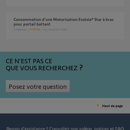
Consommation d'une Motorisation Evolvia® Star à bras
pour portail battant
4
réponses
PORTAIL
il y a environ 2 mois
CE N'EST PAS CE
QUE VOUS RECHERCHEZ
Posez votre question
Haut de page
Besoin d’assistance ?
Consultez nos vidéos, notices et FAQ