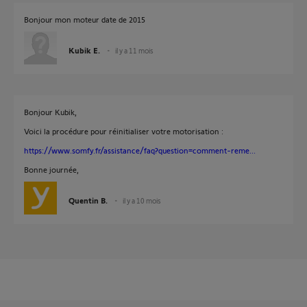
Bonjour mon moteur date de 2015
Kubik E.
il y a 11 mois
Bonjour Kubik,
Voici la procédure pour réinitialiser votre motorisation :
https://www.somfy.fr/assistance/faq?question=comment-reme...
Bonne journée,
Quentin B.
il y a 10 mois