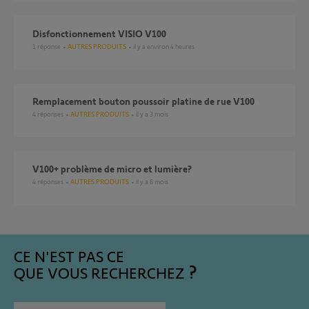
Disfonctionnement VISIO V100
1
réponse
AUTRES PRODUITS
il y a environ 4 heures
Remplacement bouton poussoir platine de rue V100
4
réponses
AUTRES PRODUITS
il y a 3 mois
V100+ problème de micro et lumière?
4
réponses
AUTRES PRODUITS
il y a 8 mois
CE N'EST PAS CE
QUE VOUS RECHERCHEZ