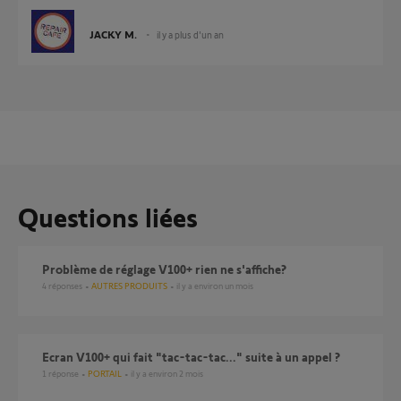
JACKY M.
il y a plus d'un an
Questions liées
problème de réglage V100+ rien ne s'affiche?
4
réponses
AUTRES PRODUITS
il y a environ un mois
ecran V100+ qui fait "tac-tac-tac..." suite à un appel ?
1
réponse
PORTAIL
il y a environ 2 mois