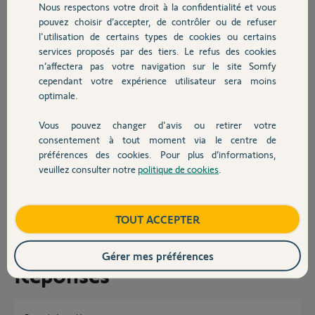
courses = mêmes symptômes. Je fais quelques recherches, et je
Nous respectons votre droit à la confidentialité et vous
Chauffage
tombe sur un post conseillant de brancher la platine en « circuit
pouvez choisir d’accepter, de contrôler ou de refuser
court », ce que je fais… et bim tout fonctionne !
l'utilisation de certains types de cookies ou certains
Là, c’est l’incompréhension totale. Je précise à nouveau que je n’ai
services proposés par des tiers. Le refus des cookies
Autres produits
pas « touché » le câblage entre la platine et le visio, pour la simple et
n’affectera pas votre navigation sur le site Somfy
bonne raison que le tout passe dans des gaines inaccessibles…
cependant votre expérience utilisateur sera moins
optimale.
Avez vous déjà rencontré cette problématique ?
Merci par avance et bonne année !
Vous pouvez changer d'avis ou retirer votre
Devis avec un pro
consentement à tout moment via le centre de
Jean-Hugues
préférences des cookies. Pour plus d’informations,
veuillez consulter notre
politique de cookies
.
Contact
Jean-Hugues C.
il y a plus d'un an
Participer au fil de discussion
Boutique
TOUT ACCEPTER
Gérer mes préférences
Réponses