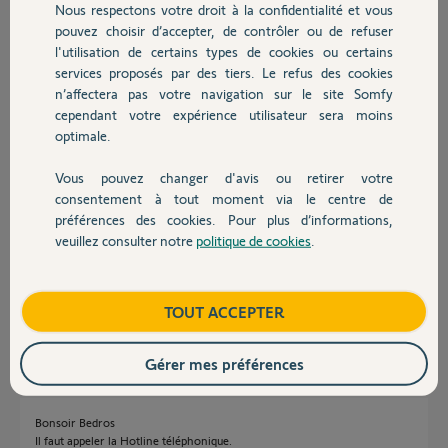
Nous respectons votre droit à la confidentialité et vous
Chauffage
Que les batteries atteignent péniblement les 10,5 volts chacune
pouvez choisir d’accepter, de contrôler ou de refuser
quelque soit la durée de charge et même sans utilisation.
l'utilisation de certains types de cookies ou certains
Que la tension relevée en sortie du controleur de charge au moment
services proposés par des tiers. Le refus des cookies
Autres produits
ou l'on avait 27 volts au connecteur du panneau solaire, était de 14
n’affectera pas votre navigation sur le site Somfy
volts.
cependant votre expérience utilisateur sera moins
optimale.
Merci d'avance de votre aide.
Vous pouvez changer d'avis ou retirer votre
Bedros
Devis avec un pro
consentement à tout moment via le centre de
préférences des cookies. Pour plus d’informations,
Bedros B.
veuillez consulter notre
politique de cookies
.
Contact
il y a plus d'un an
Participer au fil de discussion
Boutique
TOUT ACCEPTER
Réponses
Gérer mes préférences
Bonsoir Bedros
Il faut appeler la Hotline téléphonique.