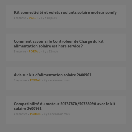
Kit connectivité et volets roulants solaire moteur somfy
1
réponse
VOLET
il y a 18 jours
Comment savoir si le Controleur de Charge du kit
alimentation solaire est hors service ?
1
réponse
PORTAIL
il y a 12 mois
avis sur kit d'alimentation solaire 2400961
6
réponses
PORTAIL
il y a environ un mois
compatibilité du moteur 5073787A/5073809A avec le kit
solaire 2400961
4
réponses
PORTAIL
il y a environ un mois