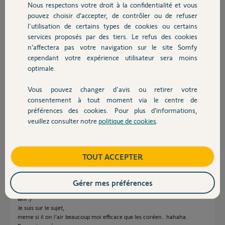
il y a plus d'un an
Nous respectons votre droit à la confidentialité et vous
Chauffage
Participer au fil de discussion
pouvez choisir d’accepter, de contrôler ou de refuser
l'utilisation de certains types de cookies ou certains
services proposés par des tiers. Le refus des cookies
Autres produits
n’affectera pas votre navigation sur le site Somfy
Réponses
cependant votre expérience utilisateur sera moins
optimale.
Vous pouvez changer d'avis ou retirer votre
Salut Michel,
Devis avec un pro
consentement à tout moment via le centre de
j'ai du louper un épisode :-)
préférences des cookies. Pour plus d’informations,
De quels messages parles tu ?
veuillez consulter notre
politique de cookies
.
Contact
André N.
il y a plus d'un an
Boutique
TOUT ACCEPTER
Hello tous les deux,
Gérer mes préférences
Effectivement les marabou essayer d'augementer la taille ne ma..... porté
wifi :)
Je suis sur le sujet,
meme si il on l'air beaucoup moi efficace que les coréen.. hahaha.