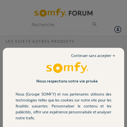
Particuliers
Professionnels
Forum
LES SUJETS AUTRES PRODUITS
Volet
Coréens ou marabouts
Continuer sans accepter →
Bonjour l'équipe des Yellow's,
Portail
Je crains qu'après avoir semble t-il réussi à éliminer la bande des
coréens envahisseurs, voilà qu'une autre bande de voyous polluent
Garage
Nous respectons votre vie privée
notre forum.
Les marabouts ont à priori réussi à ensorceler notre forum.
Nous (Groupe SOMFY) et nos partenaires utilisons des
Sécurité
Merci de faire qqs chose.
technologies telles que les cookies sur notre site pour les
finalités suivantes: Personnaliser le contenu et les
Merci,
publicités, offrir une expérience personnalisée et analyser
Domotique
notre trafic.
Charly