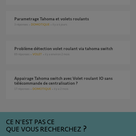
Parametrage Tahoma et volets roulants
3
réponses
DOMOTIQUE
il y a 4 jours
Problème détection volet roulant via tahoma switch
69
réponses
VOLET
il y a environ 2 mois
Appairage Tahoma switch avec Volet roulant IO sans
télécommande de centralisation ?
17
réponses
DOMOTIQUE
il y a 2 mois
CE N'EST PAS CE
QUE VOUS RECHERCHEZ