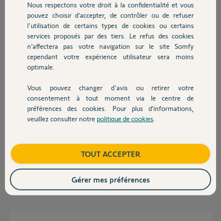
Nous respectons votre droit à la confidentialité et vous
Chauffage
pouvez choisir d’accepter, de contrôler ou de refuser
l'utilisation de certains types de cookies ou certains
Réponses
services proposés par des tiers. Le refus des cookies
Autres produits
n’affectera pas votre navigation sur le site Somfy
cependant votre expérience utilisateur sera moins
Bonjour
optimale.
Il faut remplacer la télécommande.
Vous pouvez changer d'avis ou retirer votre
Bonne journée.
Devis avec un pro
consentement à tout moment via le centre de
préférences des cookies. Pour plus d’informations,
Jean-Luc B.
il y a plus d'un an
veuillez consulter notre
politique de cookies
.
Contact
Boutique
TOUT ACCEPTER
Quand j utilise la télécommande générale c est le même problème.
Gérer mes préférences
Vanessa I.
il y a plus d'un an