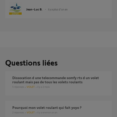
Jean-Luc B.
il y a plus d'un an
Questions liées
dissocation d une telecommande somfy rts d un volet
roulant mais pas de tous les volets roulants
5
réponses
VOLET
il y a 2 mois
Pourquoi mon volet roulant qui fait yoyo ?
2
réponses
VOLET
il y a environ un an