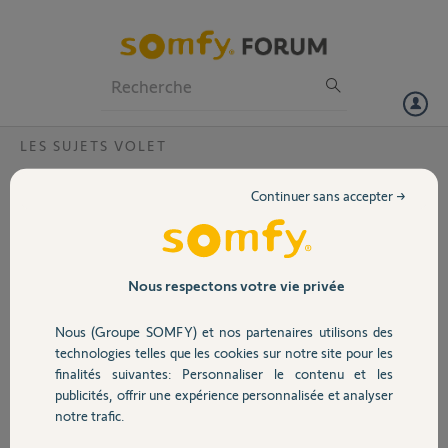
Particuliers
Professionnels
Forum
LES SUJETS VOLET
Volet
Volet roulant qui fait le yoyo
Continuer sans accepter →
Bonjour,
Portail
Mon volet roulant fait le yo-yo et ne se ferme pas et ne s ouvre pas
non plus. Lors de ce yo-yo la télécommande clignote et cela fini par s
arrêter mais je ne peux plus l utiliser.
Garage
Nous respectons votre vie privée
Merci,
Nous (Groupe SOMFY) et nos partenaires utilisons des
Vanessa
Sécurité
technologies telles que les cookies sur notre site pour les
finalités suivantes: Personnaliser le contenu et les
Vanessa I.
publicités, offrir une expérience personnalisée et analyser
Domotique
il y a plus d'un an
notre trafic.
Participer au fil de discussion