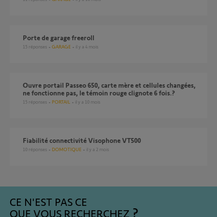
porte de garage freeroll
15
réponses
GARAGE
il y a 4 mois
Ouvre portail Passeo 650, carte mère et cellules changées,
ne fonctionne pas, le témoin rouge clignote 6 fois.?
15
réponses
PORTAIL
il y a 10 mois
Fiabilité connectivité Visophone VT500
10
réponses
DOMOTIQUE
il y a 2 mois
CE N'EST PAS CE
QUE VOUS RECHERCHEZ