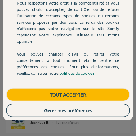
Nous respectons votre droit à la confidentialité et vous
Chauffage
pouvez choisir d’accepter, de contrôler ou de refuser
l'utilisation de certains types de cookies ou certains
Philippe D.
services proposés par des tiers. Le refus des cookies
Autres produits
il y a plus d'un an
n’affectera pas votre navigation sur le site Somfy
Participer au fil de discussion
cependant votre expérience utilisateur sera moins
optimale.
Vous pouvez changer d'avis ou retirer votre
Réponses
Devis avec un pro
consentement à tout moment via le centre de
préférences des cookies. Pour plus d’informations,
veuillez consulter notre
politique de cookies
.
Contact
Bonjour
Somfy (comme les autres d'ailleurs) ne communique pas sur les cartes
électroniques.
Boutique
TOUT ACCEPTER
Mais quel est votre problème avec cet appareil ?
Bonne journée.
Gérer mes préférences
Jean-Luc B.
il y a plus d'un an