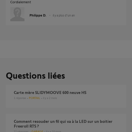
Cordialement
Philippe D.
il y a plus d'un an
Questions liées
carte mère SLIDYMOOVE 600 neuve HS
1
réponse
PORTAIL
il y a 2 mois
Comment resouder un fil qui va à la LED sur un boitier
Freeroll RTS ?
11
réponses
GARAGE
il y a 10 mois