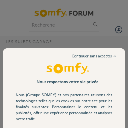
Particuliers
Professionnels
Forum
LES SUJETS GARAGE
Volet
Freeroll fonction des LEDs sur la carte
Continuer sans accepter →
mère?
Portail
Bonjour,
2cleds rouge au niveau du bouton
Garage
Nous respectons votre vie privée
stop sur la carte mère.
Quelles fonctions ont toutes les
Nous (Groupe SOMFY) et nos partenaires utilisons des
LEDs de la carte mère?
Sécurité
technologies telles que les cookies sur notre site pour les
finalités suivantes: Personnaliser le contenu et les
Merci,
publicités, offrir une expérience personnalisée et analyser
Domotique
notre trafic.