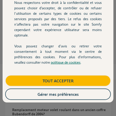
Réponses
Nous respectons votre droit à la confidentialité et vous
Chauffage
pouvez choisir d’accepter, de contrôler ou de refuser
l'utilisation de certains types de cookies ou certains
Bubendorff est fermé à tout partenariat domotique.
services proposés par des tiers. Le refus des cookies
Autres produits
C'est donc à lui qu'il faudra poser la question.
n’affectera pas votre navigation sur le site Somfy
cependant votre expérience utilisateur sera moins
Bonne soirée à vous?
optimale.
Charly
il y a plus d'un an
Vous pouvez changer d'avis ou retirer votre
Devis avec un pro
consentement à tout moment via le centre de
préférences des cookies. Pour plus d’informations,
veuillez consulter notre
politique de cookies
.
Contact
Boutique
TOUT ACCEPTER
Questions liées
Gérer mes préférences
Remplacement moteur volet roulant dans un ancien coffre
Bubendorff de 2004?