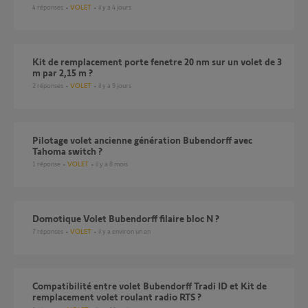
4
réponses
VOLET
il y a 4 jours
Kit de remplacement porte fenetre 20 nm sur un volet de 3
m par 2,15 m ?
2
réponses
VOLET
il y a 9 jours
Pilotage volet ancienne génération Bubendorff avec
Tahoma switch ?
1
réponse
VOLET
il y a 8 mois
Domotique Volet Bubendorff filaire bloc N ?
7
réponses
VOLET
il y a environ un an
compatibilité entre volet Bubendorff Tradi ID et Kit de
remplacement volet roulant radio RTS ?