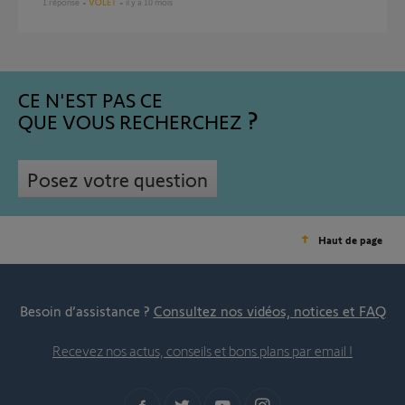
1
réponse
VOLET
il y a 10 mois
CE N'EST PAS CE
QUE VOUS RECHERCHEZ
Posez votre question
Haut de page
Besoin d’assistance ?
Consultez nos vidéos, notices et FAQ
Recevez nos actus, conseils et bons plans par email !