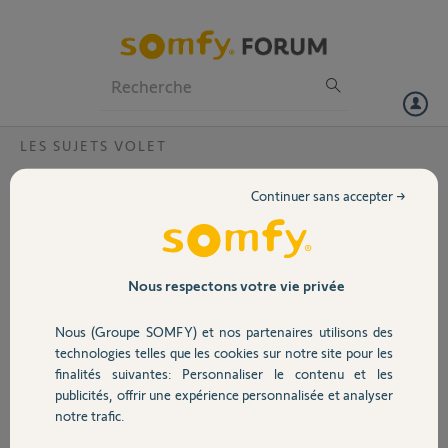
Particuliers
Professionnels
Forum
LES SUJETS VOLET
Volet
Volets Bubendorff
Continuer sans accepter →
Bonjour, est-ce qu'une compatibilité volets Bubendorff et Tahoma
Portail
switch est à prévoir très prochainement ? Ce serait vraiment génial
de pouvoir tout réunir dans une seule box !
Merci d'avance.
Garage
Nous respectons votre vie privée
Stéphane H.
Nous (Groupe SOMFY) et nos partenaires utilisons des
Sécurité
il y a plus d'un an
technologies telles que les cookies sur notre site pour les
Participer au fil de discussion
finalités suivantes: Personnaliser le contenu et les
publicités, offrir une expérience personnalisée et analyser
Domotique
notre trafic.