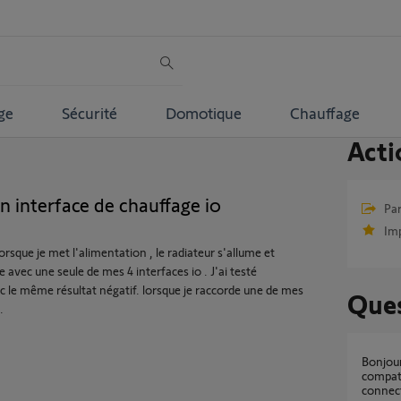
ge
Sécurité
Domotique
Chauffage
Acti
n interface de chauffage io
Par
Im
orsque je met l'alimentation , le radiateur s'allume et
e avec une seule de mes 4 interfaces io . J'ai testé
vec le même résultat négatif. lorsque je raccorde une de mes
Ques
.
bonjour, l interface chauffage fil pilote io est il
compati
connect