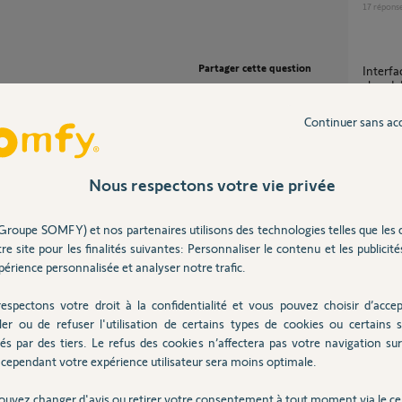
17
répons
Partager cette question
Interface de chauffage io deviens un peu
chaud d
Participer au fil de discussion
1
réponse
Continuer sans ac
Perte d'onglets dans menu chauffage
(Atlanti
Nous respectons votre vie privée
55
répons
s indiquez, il semblerait que votre interface
Groupe SOMFY) et nos partenaires utilisons des technologies telles que les 
r votre SAV, je vais avoir besoin
re site pour les finalités suivantes: Personnaliser le contenu et les publicités
tte raison que je viens de vous envoyer un mail
Chauf
érience personnalisée et analyser notre trafic.
3
réponse
espectons votre droit à la confidentialité et vous pouvez choisir d’accep
ler ou de refuser l'utilisation de certains types de cookies ou certains s
és par des tiers. Le refus des cookies n’affectera pas votre navigation sur 
Récup
n an
cependant votre expérience utilisateur sera moins optimale.
8
réponse
ouvez changer d'avis ou retirer votre consentement à tout moment via le ce