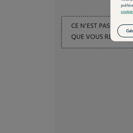
préfér
cookie
CE N'EST PAS CE
Gér
QUE VOUS RECHER