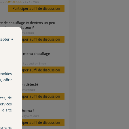
DOMOTIQUE
il y a 3 mois
es
Participer au fil de discussion
erriere le radiateur ?
CHAUFFAGE
il y a 8 mois
cepter →
Participer au fil de discussion
c Alfea)
CHAUFFAGE
il y a environ 2 mois
es
Participer au fil de discussion
cookies
, offrir
fage IO RTS non détecté
CHAUFFAGE
il y a 9 mois
s
Participer au fil de discussion
ter, de
ervices
le site
ération clef Tahoma ?
DOMOTIQUE
il y a 26 jours
s
Participer au fil de discussion
ntre de