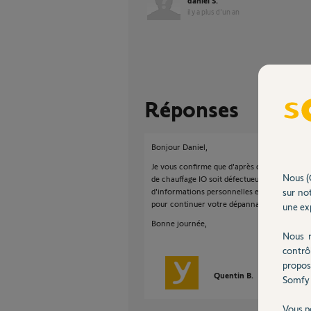
daniel S.
il y a plus d'un an
Réponses
Bonjour Daniel,
Je vous confirme que d'après ce que vous nou
Nous (
de chauffage IO soit défectueux. Afin de gére
sur not
d'informations personnelles et c'est pour ce
pour continuer votre dépannage en privé.
une exp
Bonne journée,
Nous r
contrô
propos
Quentin B.
il y a plus d'u
Somfy 
Vous p