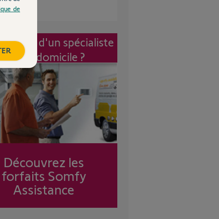
tique de
vention d'un spécialiste
TER
à mon domicile ?
Découvrez les
forfaits Somfy
Assistance