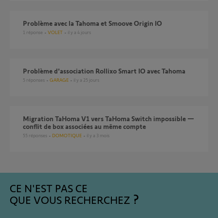
Problème avec la Tahoma et Smoove Origin IO
1
réponse
VOLET
il y a 4 jours
Problème d'association Rollixo Smart IO avec Tahoma
5
réponses
GARAGE
il y a 25 jours
Migration TaHoma V1 vers TaHoma Switch impossible —
conflit de box associées au même compte
55
réponses
DOMOTIQUE
il y a 3 mois
CE N'EST PAS CE
QUE VOUS RECHERCHEZ