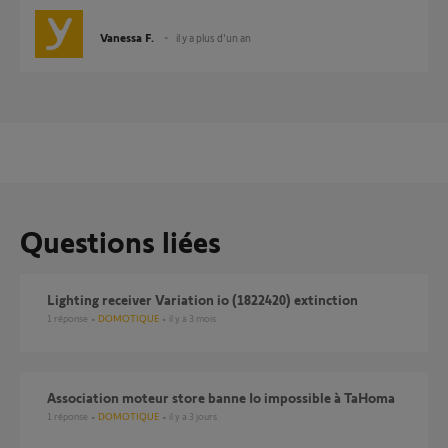
Vanessa F.
il y a plus d'un an
Questions liées
Lighting receiver Variation io (1822420) extinction
1
réponse
DOMOTIQUE
il y a 3 mois
Association moteur store banne Io impossible à TaHoma
1
réponse
DOMOTIQUE
il y a 3 jours