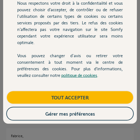
Nous respectons votre droit à la confidentialité et vous
Chauffage
pouvez choisir d’accepter, de contrôler ou de refuser
Réponses
l'utilisation de certains types de cookies ou certains
services proposés par des tiers. Le refus des cookies
Autres produits
n’affectera pas votre navigation sur le site Somfy
Bonjour Fabrice,
cependant votre expérience utilisateur sera moins
Quel est le code PIN de votre Tahoma?
optimale.
Merci,
Vous pouvez changer d'avis ou retirer votre
Devis avec un pro
Vanessa F.
il y a plus d'un an
consentement à tout moment via le centre de
préférences des cookies. Pour plus d’informations,
veuillez consulter notre
politique de cookies
.
Contact
bonjour
1201-9447-6879
Boutique
TOUT ACCEPTER
FABRICE P.
il y a plus d'un an
Gérer mes préférences
Fabrice,