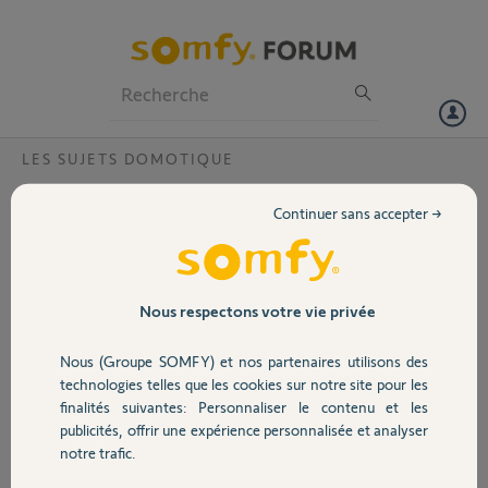
Particuliers
Professionnels
Forum
LES SUJETS DOMOTIQUE
Volet
Smmove lighting io impossible a associer a
Continuer sans accepter →
tahoma ?
Portail
Bonjour,
Avac tahoma V2 , comment associer smoove lighting io ( avec
Garage
Nous respectons votre vie privée
recepeteur ligthing receveur io) avec la tahoma , comment assicier au
tahoma ?
Nous (Groupe SOMFY) et nos partenaires utilisons des
Sécurité
technologies telles que les cookies sur notre site pour les
FABRICE P.
finalités suivantes: Personnaliser le contenu et les
il y a plus d'un an
publicités, offrir une expérience personnalisée et analyser
Domotique
Participer au fil de discussion
notre trafic.