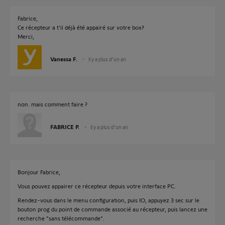
Fabrice,
Ce récepteur a t'il déjà été appairé sur votre box?
Merci,
Vanessa F.
il y a plus d'un an
non. mais comment faire ?
FABRICE P.
il y a plus d'un an
Bonjour Fabrice,
Vous pouvez appairer ce récepteur depuis votre interface PC.
Rendez-vous dans le menu configuration, puis IO, appuyez 3 sec sur le
bouton prog du point de commande associé au récepteur, puis lancez une
recherche "sans télécommande".