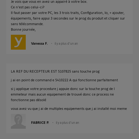
Je vois que vous en avez un appairé à votre box.
Ce n'est pas celui-ci?
Il faut passer par votre PC, les 3 trois traits, Configuration, Io, + ajouter,
équipements, faire appui 3 secondes sur le prog du produit et cliquer sur
sans télécommande.
Bonne journée,
Vanessa F.
il y a plus d'un an
LA REF DU RECEPTEUR EST 5107825 sans touche prog
j ai en point de command e 5410222 A qui fonctionne parfaitement
si j applique votre procedure j appuie donc sur la touche prog de l
emmeteur mais aucun equipement de trouvé donc ce process ne
fonctionne pas désolé
vous avez vu que j ai de multiples equipements que j ai installé moi meme
FABRICE P.
il y a plus d'un an