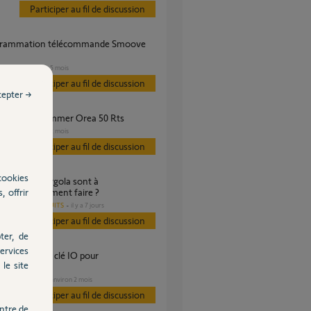
Participer au fil de discussion
VOLET
il y a 5 mois
s
Participer au fil de discussion
cepter →
nt reprogrammer Orea 50 Rts
VOLET
il y a 2 mois
s
Participer au fil de discussion
cookies
, offrir
rammer comment faire ?
AUTRES PRODUITS
il y a 7 jours
Participer au fil de discussion
ter, de
ervices
le site
rammer?
VOLET
il y a environ 2 mois
s
Participer au fil de discussion
ntre de