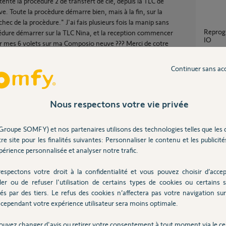
tenté la procèdure 2 de transfert de clé, depuis la TLC de
 Toute la procèdure démarre bien, mais à la fin, sur la
c de la procèdure." J'ai fais plusieurs fois la manip sans
Reprogrammation télécommande Smoove
océdure démarrer sur la TLC Nina, et la reception commencer
IO
er mes 6 volets sur ma Composio neuve ??? Merci de cotre
4
réponse
Continuer sans ac
comme
6
réponse
Nous respectons votre vie privée
Groupe SOMFY) et nos partenaires utilisons des technologies telles que les 
les stores de ma pergola sont à
Partager cette question
re site pour les finalités suivantes: Personnaliser le contenu et les publicités
reprog
Participer au fil de discussion
érience personnalisée et analyser notre trafic.
1
réponse
espectons votre droit à la confidentialité et vous pouvez choisir d’accep
Aucune réponse
ler ou de refuser l'utilisation de certains types de cookies ou certains s
Comment récupérer clé IO pour
és par des tiers. Le refus des cookies n’affectera pas votre navigation sur 
reprog
cependant votre expérience utilisateur sera moins optimale.
6
réponse
ouvez changer d'avis ou retirer votre consentement à tout moment via le ce