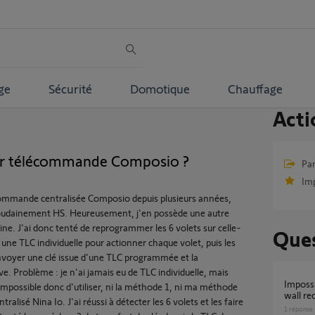
ge
Sécurité
Domotique
Chauffage
Acti
er télécommande Composio ?
Par
Im
ommande centralisée Composio depuis plusieurs années,
oudainement HS. Heureusement, j'en possède une autre
ine. J'ai donc tenté de reprogrammer les 6 volets sur celle-
Ques
er une TLC individuelle pour actionner chaque volet, puis les
voyer une clé issue d'une TLC programmée et la
. Problème : je n'ai jamais eu de TLC individuelle, mais
Impossible de re-programmer un "shutter in-
mpossible donc d'utiliser, ni la méthode 1, ni ma méthode
wall re
ralisé Nina Io. J'ai réussi à détecter les 6 volets et les faire
1
réponse