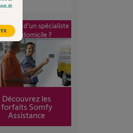
tique de
vention d'un spécialiste
TER
à mon domicile ?
Découvrez les
forfaits Somfy
Assistance