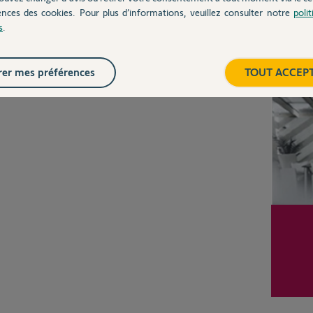
Posez votre question
ences des cookies. Pour plus d’informations, veuillez consulter notre
poli
CHEZ
s
.
Inter
er mes préférences
TOUT ACCEP