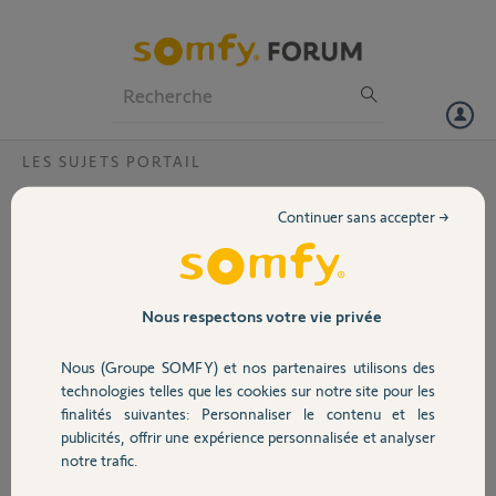
Particuliers
Professionnels
Forum
LES SUJETS PORTAIL
Volet
Branchement d'un boitier DEA sur ouvre
Continuer sans accepter →
portail EXAVIA ?
Portail
Bonjour,
Je viens de remplacer ma
Garage
motorisation de portail
Nous respectons votre vie privée
PASSEO par le modèle
EXAVIA.
Nous (Groupe SOMFY) et nos partenaires utilisons des
Sécurité
Sur l'ancien modèle était
technologies telles que les cookies sur notre site pour les
raccordé un boitier DEA
finalités suivantes: Personnaliser le contenu et les
qui me permettait
publicités, offrir une expérience personnalisée et analyser
Domotique
d'ouvrir avec une seule
notre trafic.
télécommande le portail
ainsi que la porte de garage .