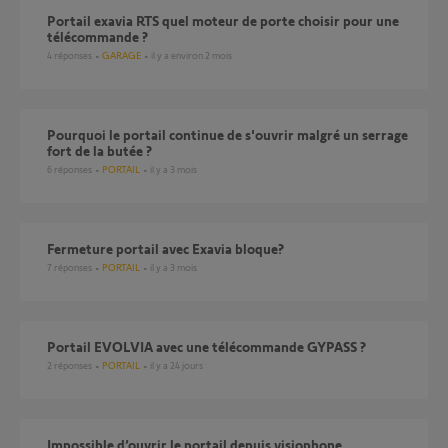
Portail exavia RTS quel moteur de porte choisir pour une
télécommande ?
4
réponses
GARAGE
il y a environ 2 mois
Pourquoi le portail continue de s'ouvrir malgré un serrage
fort de la butée ?
6
réponses
PORTAIL
il y a 3 mois
fermeture portail avec Exavia bloque?
7
réponses
PORTAIL
il y a 3 mois
portail EVOLVIA avec une télécommande GYPASS ?
2
réponses
PORTAIL
il y a 24 jours
Impossible d’ouvrir le portail depuis visiophone