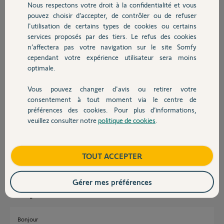
Nous respectons votre droit à la confidentialité et vous
Chauffage
Ma question :Où brancher ce boitier DEA ( photo jointe )
pouvez choisir d’accepter, de contrôler ou de refuser
sur ma nouvelle motorisation SOMFY EXAVIA ( photo jointe )
l'utilisation de certains types de cookies ou certains
PS : Sur le boitier DEA les fils rouge et noir correspondent à
services proposés par des tiers. Le refus des cookies
Autres produits
l'alimentaton 24 v et les fils orange au contact sec.
n’affectera pas votre navigation sur le site Somfy
Merci pour votre réponse
cependant votre expérience utilisateur sera moins
optimale.
Vous pouvez changer d'avis ou retirer votre
Devis avec un pro
consentement à tout moment via le centre de
préférences des cookies. Pour plus d’informations,
veuillez consulter notre
politique de cookies
.
sylvain
Contact
il y a plus d'un an
Participer au fil de discussion
Boutique
TOUT ACCEPTER
Gérer mes préférences
Réponses
Bonjour