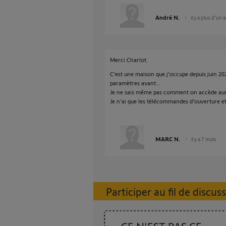
André N.
il y a plus d'un 
Merci Charlot.
C'est une maison que j'occupe depuis juin 2025
paramètres avant...
Je ne sais même pas comment on accède au
Je n'ai que les télécommandes d'ouverture e
MARC N.
il y a 7 mois
Participer au fil de discus