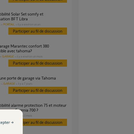
ation BFT Libra
PORTAIL
il y a environ un an
s
Participer au fil de discussion
ible avec tahoma?
GARAGE
il y a environ un mois
Participer au fil de discussion
r une porte de garage via Tahoma
GARAGE
il y a 7 jours
s
Participer au fil de discussion
e garage Serenia 700 ?
GARAGE
il y a 3 mois
s
cepter →
Participer au fil de discussion