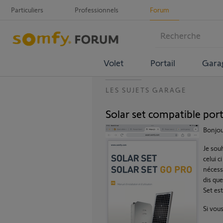
Particuliers
Professionnels
Forum
Volet
Portail
Gara
LES SUJETS GARAGE
Solar set compatible port
Bonjou
Je souh
celui 
nécess
dis que
Set es
Si vou