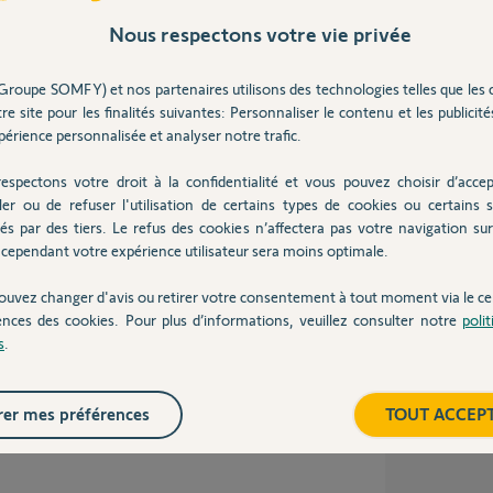
Nous respectons votre vie privée
Inter
Groupe SOMFY) et nos partenaires utilisons des technologies telles que les 
re site pour les finalités suivantes: Personnaliser le contenu et les publicités
’après le descriptif y a 10 m de câble donc se
érience personnalisée et analyser notre trafic.
 plein Sud (le câble passera par l’intérieur).
espectons votre droit à la confidentialité et vous pouvez choisir d’accep
ler ou de refuser l'utilisation de certains types de cookies ou certains s
és par des tiers. Le refus des cookies n’affectera pas votre navigation sur 
cependant votre expérience utilisateur sera moins optimale.
ouvez changer d'avis ou retirer votre consentement à tout moment via le ce
ences des cookies. Pour plus d’informations, veuillez consulter notre
poli
s
.
IO.
er mes préférences
TOUT ACCEP