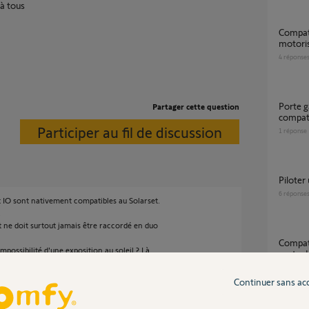
 à tous
Compatibilité Solar Set somfy et
motoris
4
réponse
Porte garage Marantec confort 380
Partager cette question
compat
Participer au fil de discussion
1
réponse
Pilote
6
réponse
t IO sont nativement compatibles au Solarset.
.
et ne doit surtout jamais être raccordé en duo
Compatibilité alarme protection 75 et moteur
mpossibilité d'une exposition au soleil ? Là
porte d
able.
2
réponse
Continuer sans ac