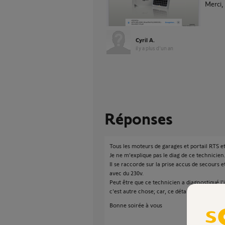
Merci,
Cyril A.
il y a plus d'un an
Réponses
Tous les moteurs de garages et portail RTS e
Je ne m'explique pas le diag de ce technicien
Il se raccorde sur la prise accus de secours 
avec du 230v.
Peut être que ce technicien a diagnostiqué l'i
c'est autre chose; car, ce détail est indispens
Bonne soirée à vous