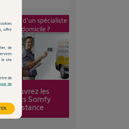
vention d'un spécialiste
cookies
à mon domicile ?
, offrir
ter, de
ervices
le site
ntre de
tique de
Découvrez les
forfaits Somfy
Assistance
TER