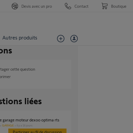
Devis avec un pro
Contact
Boutique
Autres produits
ons
tager cette question
primer
tions liées
 de garage moteur dexoo optima rts
GARAGE
il y a 16 jours
Participer au fil de discussion