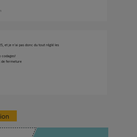
an
, et je n'ai pas donc du tout réglé les
x codages!
t de fermeture
sion