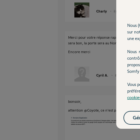
Charly
il y a plus d'un an
Nous (
sur not
Merci pour votre réponse rapide Le Coyote. D
une exp
sera bon, la porte sera au Nord, et le panneau
Nous r
Encore merci
contrô
propos
Somfy 
Cyril A.
il y a plus d'un an
Vous p
préfér
cookie
bonsoir,
attention @Coyote, ce n'est pas compatible 
Gér