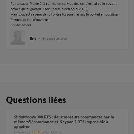
Petite sueur froide à la remise en service des cellules j'ai eu le voyant
power qui clignotait 7 fois (carte électronique HS).
Mais tout est revenu dans l'ordre lorsque j'ai mis le portail en position
fermée au lieu d'ouverte !
Cordialement
Eric
il y a environ un an
Questions liées
SlidyMoove 300 RTS : deux moteurs commandés par la
même télécommande et Keypad 2 RTS impossible à
appairer
4
réponses
PORTAIL
il y a 13 jours