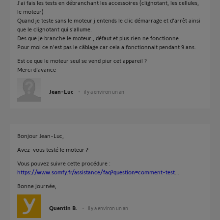
J'ai fais les tests en débranchant les accessoires (clignotant, les cellules,
le moteur)
Quand je teste sans le moteur j'entends le clic démarrage et d'arrêt ainsi
que le clignotant qui s'allume.
Des que je branche le moteur , défaut et plus rien ne fonctionne.
Pour moi ce n'est pas le câblage car cela a fonctionnait pendant 9 ans.
Est ce que le moteur seul se vend piur cet appareil ?
Merci d'avance
Jean-Luc
il y a environ un an
Bonjour Jean-Luc,
Avez-vous testé le moteur ?
Vous pouvez suivre cette procédure :
https://www.somfy.fr/assistance/faq?question=comment-test
...
Bonne journée,
Quentin B.
il y a environ un an