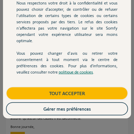
Participer au fil de discussion
Nous respectons votre droit à la confidentialité et vous
Chauffage
pouvez choisir d’accepter, de contrôler ou de refuser
l'utilisation de certains types de cookies ou certains
services proposés par des tiers. Le refus des cookies
Autres produits
Réponses
n’affectera pas votre navigation sur le site Somfy
cependant votre expérience utilisateur sera moins
optimale.
J ai effectué toutes les démarches signaler sur la notice d utilisation, ça
ne marche toujours pas
Vous pouvez changer d'avis ou retirer votre
Devis avec un pro
consentement à tout moment via le centre de
Lionel A.
il y a environ un an
préférences des cookies. Pour plus d’informations,
veuillez consulter notre
politique de cookies
.
Contact
Bonjour Lionel,
Boutique
TOUT ACCEPTER
Un clignotement trois fois signale un problème avec les cellules
photoélectriques.
Gérer mes préférences
Je vous conseille de vérifier que vos accessoires sont propres et de vous
assurer qu'aucun des câbles n'est déconnecté.
Bonne journée,