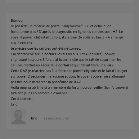
Bonjour
Je possède un moteur de portail Slidymoove® 300 et celui-ci ne
fonctionne plus ! D'après le diagnostic en ligne les cellules sont HS. Le
voyant power clignotant 3 fois, il y a bien 24 volts au bus 3 - 4 ainsi qu
aux 2 cellules..
Je précise que les cellules ont été nettoyées.
J ai débranché sur le bornier les fils du bus 3 et 4 (cellules), power
clignotant toujours 3 fois. J'ai lu sur le site que le fait de supprimer les
cellules mettait en sécurité le portail et qu'il fallait faire une RAZ.
Cette RAZ je n'arrive pas à la faire car power clignote et le fait d'appuyer
sur power 2 secondes n'a aucune action, le voyant power ne s'allumant
pas fixe pour démarrer la procédure de RAZ.
Voilà mon problème si un membre du forum ou conseiller Somfy peuvent
m'aider je les en remercie d'avance.
Cordialement
Eric
Eric
il y a environ un an