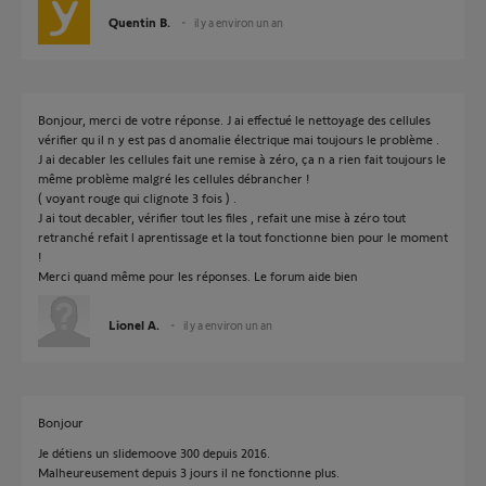
Quentin B.
il y a environ un an
Bonjour, merci de votre réponse. J ai effectué le nettoyage des cellules
vérifier qu il n y est pas d anomalie électrique mai toujours le problème .
J ai decabler les cellules fait une remise à zéro, ça n a rien fait toujours le
même problème malgré les cellules débrancher !
( voyant rouge qui clignote 3 fois ) .
J ai tout decabler, vérifier tout les files , refait une mise à zéro tout
retranché refait l aprentissage et la tout fonctionne bien pour le moment
!
Merci quand même pour les réponses. Le forum aide bien
Lionel A.
il y a environ un an
Bonjour
Je détiens un slidemoove 300 depuis 2016.
Malheureusement depuis 3 jours il ne fonctionne plus.