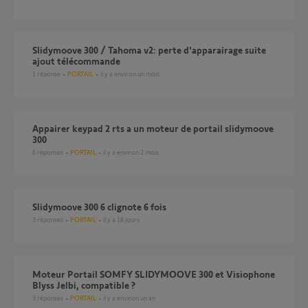
Slidymoove 300 / Tahoma v2: perte d'apparairage suite
ajout télécommande
1
réponse
PORTAIL
il y a environ un mois
Appairer keypad 2 rts a un moteur de portail slidymoove
300
6
réponses
PORTAIL
il y a environ 2 mois
slidymoove 300 6 clignote 6 fois
3
réponses
PORTAIL
il y a 18 jours
Moteur Portail SOMFY SLIDYMOOVE 300 et Visiophone
Blyss Jelbi, compatible ?
3
réponses
PORTAIL
il y a environ un an