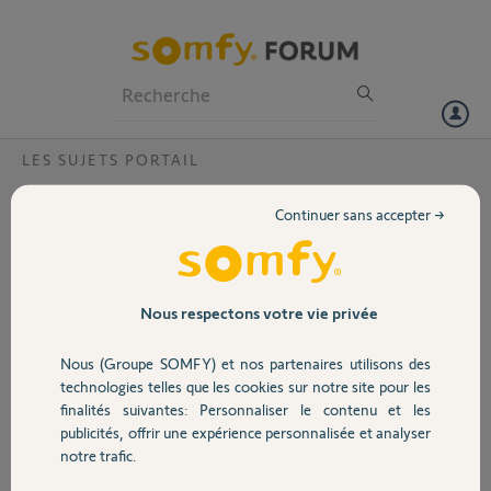
Particuliers
Professionnels
Forum
LES SUJETS PORTAIL
Volet
Portail avec moteur somfy slidymoove 300
Continuer sans accepter →
qui ne fonctionne plus ?
Portail
Bonjour, mon portail marché très bien jusqu'a hier soir , depuis hiers
soir plus rien ne marche il ne souvre et se ferme plus ! Le voyant
Garage
rouge clignote 3 fois , j ai tous débrancher puis retranché que l
Nous respectons votre vie privée
alimentation et le moteur mais ça ne fonctionne toujours pas que
faire
Nous (Groupe SOMFY) et nos partenaires utilisons des
Sécurité
technologies telles que les cookies sur notre site pour les
Merci,
finalités suivantes: Personnaliser le contenu et les
publicités, offrir une expérience personnalisée et analyser
Domotique
Lionel A.
notre trafic.
il y a environ un an