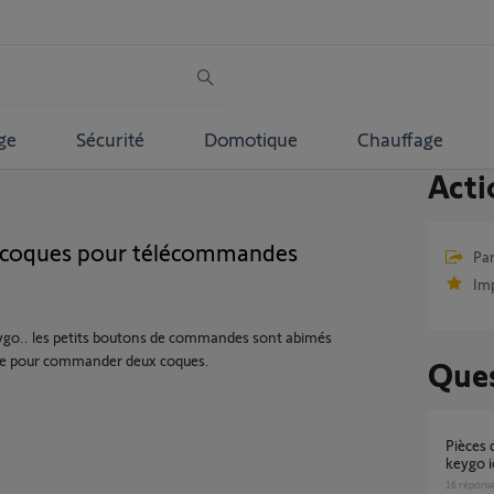
ge
Sécurité
Domotique
Chauffage
Acti
coques pour télécommandes
Par
Im
ygo.. les petits boutons de commandes sont abimés
ivre pour commander deux coques.
Ques
Pièces détachées télécommande Somfy
keygo i
16
répons