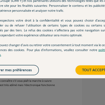
Groupe SOMFY) et nos partenaires utilisons des technologies telles que les 
re site pour les finalités suivantes: Personnaliser le contenu et les publicités
érience personnalisée et analyser notre trafic.
espectons votre droit à la confidentialité et vous pouvez choisir d’accep
ler ou de refuser l'utilisation de certains types de cookies ou certains s
és par des tiers. Le refus des cookies n’affectera pas votre navigation sur 
me permets de vous envoyer un mail.
cependant votre expérience utilisateur sera moins optimale.
ouvez changer d'avis ou retirer votre consentement à tout moment via le ce
ences des cookies. Pour plus d’informations, veuillez consulter notre
poli
s
.
er mes préférences
TOUT ACCEP
 connaître s'il vous plaît la marche à suivre
st très abîmé mais l'électronique fonctionne