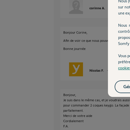
Nous (
sur not
corinne A.
il y a 11 mois
une exp
Nous r
contrô
Bonjour Corine,
propos
Afin de voir ce que nous pouvons faire, je 
Somfy 
Bonne journée
Vous p
préfér
cookie
Nicolas F.
il y a 11 mois
Gér
Bonjour,
Je suis dans le même cas, et je voudrais aussi
pour commander 2 coques keygo. La façade e
parfaitement.
Merci de votre aide
Cordialement
F.A.