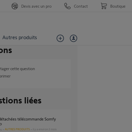
Devis avec un pro
Contact
Boutique
Autres produits
ons
tager cette question
primer
tions liées
o
AUTRES PRODUITS
il y a environ 2 mois
es