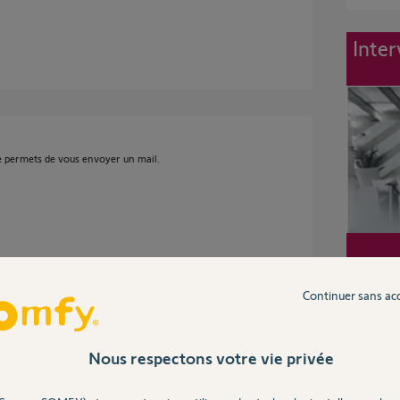
Inter
me permets de vous envoyer un mail.
Continuer sans ac
lécommandes ... elles fonctionnent
Nous respectons votre vie privée
e les"coques". Comment m'en procurer? Merci