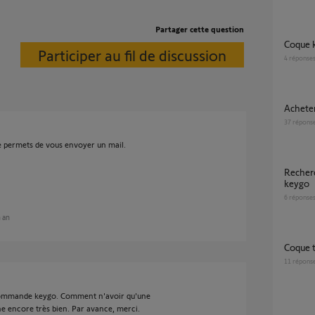
Partager cette question
Coque
Participer au fil de discussion
4
réponse
Achet
37
répons
me permets de vous envoyer un mail.
Recherche d'éléments pour télécommande
keygo
6
réponse
n an
Coque
11
répons
écommande keygo. Comment n'avoir qu'une
e encore très bien. Par avance, merci.