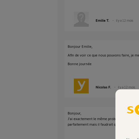
Emilie T.
il y a 12 mois
Bonjour Emilie,
Afin de voir ce que nous pouvons faire, je 
Bonne journée
Nicolas F.
il y a 12 mois
Bonjour,
J'ai exactement le même problème avec 3 té
parfaitement mais il faudrait que je chang