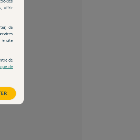
cookies
, offrir
ter, de
ervices
le site
ntre de
tique de
TER