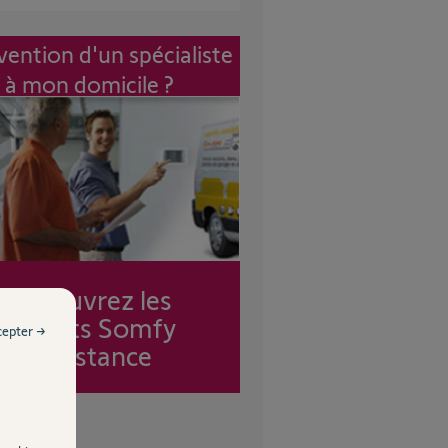
vention d'un spécialiste
à mon domicile ?
Découvrez les
forfaits Somfy
cepter →
Assistance