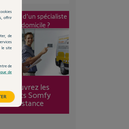
cookies
vention d'un spécialiste
, offrir
à mon domicile ?
ter, de
ervices
le site
ntre de
tique de
Découvrez les
forfaits Somfy
TER
Assistance