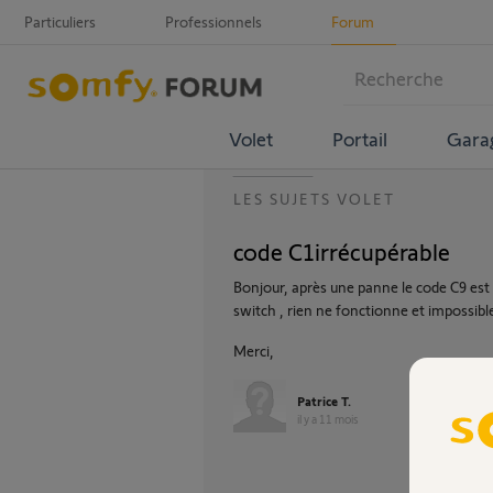
Particuliers
Professionnels
Forum
Volet
Portail
Gara
LES SUJETS VOLET
code C1irrécupérable
Bonjour, après une panne le code C9 est
switch , rien ne fonctionne et impossibl
Merci,
Patrice T.
il y a 11 mois