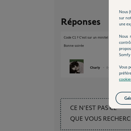
Nous (
sur not
Réponses
une exp
Nous r
Code C1 ? C'est sur un minitel ?
contrô
Bonne soirée
propos
Somfy 
Vous p
Charly
il y a 11 mois
préfér
cookie
Gér
CE N'EST PAS CE
QUE VOUS RECHER