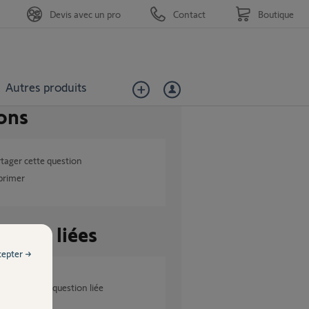
Devis avec un pro
Contact
Boutique
Autres produits
ons
tager cette question
primer
tions liées
cepter →
Aucune question liée