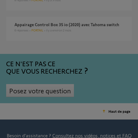
8
réponses
PORTAIL
il y a 9 mois
Appairage Control Box 3S io (2020) avec Tahoma switch
6
réponses
PORTAIL
il y a environ 2 mois
CE N'EST PAS CE
QUE VOUS RECHERCHEZ
Posez votre question
Haut de page
Besoin d’assistance ?
Consultez nos vidéos, notices et FAQ