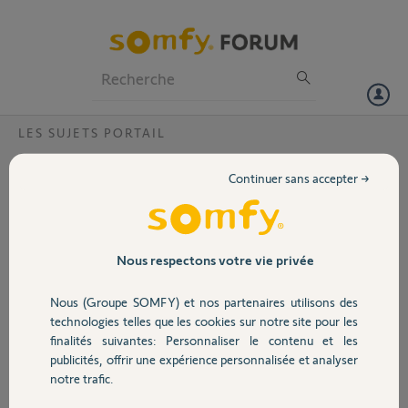
Particuliers
Professionnels
Forum
LES SUJETS PORTAIL
Volet
Sens de pose control box io
Continuer sans accepter →
Bonjour,
Portail
Le technicien doit me poser un moteur ixengo 3s io.
Je suis inquiet car il n' y a pas la possibilité de poser la control box en
Garage
Nous respectons votre vie privée
horizontal (pilier alu de 18cm). Quel peut être la conséquence d'une
pose en vertical? est-il préférable de déporter le boitier ou bien est-ce
Nous (Groupe SOMFY) et nos partenaires utilisons des
seulement un problème lié a la portée de l'antenne?
Sécurité
technologies telles que les cookies sur notre site pour les
Merci de vos avis.
finalités suivantes: Personnaliser le contenu et les
Cordialement.
publicités, offrir une expérience personnalisée et analyser
Domotique
notre trafic.
Fab