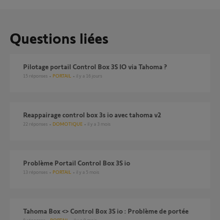
Questions liées
Pilotage portail Control Box 3S IO via Tahoma ?
15
réponses
PORTAIL
il y a 16 jours
Reappairage control box 3s io avec tahoma v2
22
réponses
DOMOTIQUE
il y a 3 mois
Problème Portail Control Box 3S io
13
réponses
PORTAIL
il y a 5 mois
Tahoma Box <> Control Box 3S io : Problème de portée