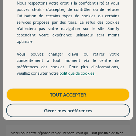
Nous respectons votre droit à la confidentialité et vous
il y a 11 mois
Chauffage
pouvez choisir d’accepter, de contrôler ou de refuser
Participer au fil de discussion
l'utilisation de certains types de cookies ou certains
services proposés par des tiers. Le refus des cookies
Autres produits
n’affectera pas votre navigation sur le site Somfy
Réponses
cependant votre expérience utilisateur sera moins
optimale.
Vous pouvez changer d'avis ou retirer votre
Tout le câblage doit être en bas ! C'est impératif pour une parfaite
Devis avec un pro
consentement à tout moment via le centre de
étanchéité.
préférences des cookies. Pour plus d’informations,
Quitte à poser la box sur une plaque au format elle même fixée au pilier.
veuillez consulter notre
politique de cookies
.
Contact
Tant qu'on y est, dites lui d'éviter la plus courante des erreurs qui
consiste à la poser au bas du pilier.
Bonne journée
Boutique
TOUT ACCEPTER
Charly
il y a 11 mois
Gérer mes préférences
Merci pour cette réponse rapide. Pensez-vous qu'il soit possible de fixer