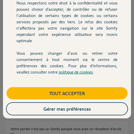
Mon portail est assez ancien et je
Nous respectons votre droit à la confidentialité et vous
Chauffage
ne sais pas vraiment quel modèle
pouvez choisir d’accepter, de contrôler ou de refuser
c'est.
l'utilisation de certains types de cookies ou certains
services proposés par des tiers. Le refus des cookies
Autres produits
J'ai appelé le service client qui m'a dit de connecter la nouvelle
n’affectera pas votre navigation sur le site Somfy
télécommande au moteur portail directement mais, j'entends un clic
cependant votre expérience utilisateur sera moins
au niveau du moteur mais rien ne se passe
optimale.
Pouvez vous m'aider s'il vous plaît
Vous pouvez changer d'avis ou retirer votre
Devis avec un pro
Merci
consentement à tout moment via le centre de
préférences des cookies. Pour plus d’informations,
charlotte B.
veuillez consulter notre
politique de cookies
.
Contact
il y a 11 mois
Participer au fil de discussion
Boutique
TOUT ACCEPTER
Réponses
Gérer mes préférences
Votre portail n'est pas un Somfy puisque vous avez un récepteur d'accès