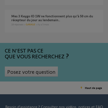
Mes 3 Keygo IO 1W ne fonctionnent plus qu'à 50 cm du
récepteur du jour au lendemain..
18
réponses
GARAGE
il y a 5 mois
CE N'EST PAS CE
QUE VOUS RECHERCHEZ
Posez votre question
Haut de page
Besoin d’assistance ?
Consultez nos vidéos, notices et FAQ