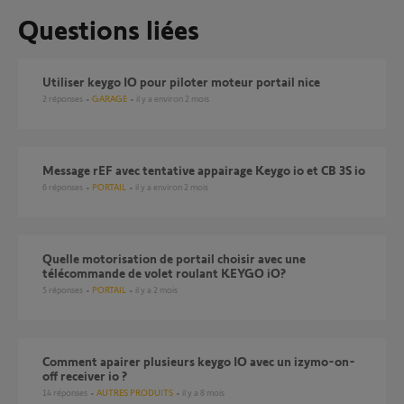
Questions liées
Utiliser keygo IO pour piloter moteur portail nice
2
réponses
GARAGE
il y a environ 2 mois
message rEF avec tentative appairage Keygo io et CB 3S io
6
réponses
PORTAIL
il y a environ 2 mois
Quelle motorisation de portail choisir avec une
télécommande de volet roulant KEYGO iO?
5
réponses
PORTAIL
il y a 2 mois
Comment apairer plusieurs keygo IO avec un izymo-on-
off receiver io ?
14
réponses
AUTRES PRODUITS
il y a 8 mois