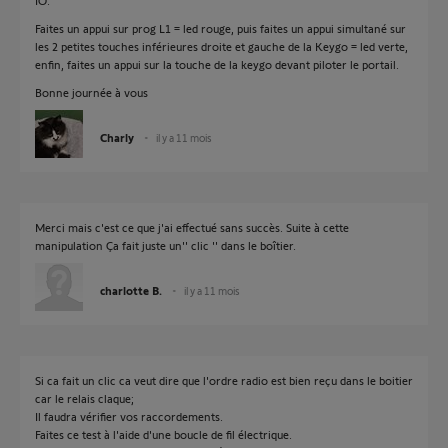
IO.
Faites un appui sur prog L1 = led rouge, puis faites un appui simultané sur
les 2 petites touches inférieures droite et gauche de la Keygo = led verte,
enfin, faites un appui sur la touche de la keygo devant piloter le portail.
Bonne journée à vous
Charly
il y a 11 mois
Merci mais c'est ce que j'ai effectué sans succès. Suite à cette
manipulation Ça fait juste un'' clic '' dans le boîtier.
charlotte B.
il y a 11 mois
Si ca fait un clic ca veut dire que l'ordre radio est bien reçu dans le boitier
car le relais claque;
Il faudra vérifier vos raccordements.
Faites ce test à l'aide d'une boucle de fil électrique.