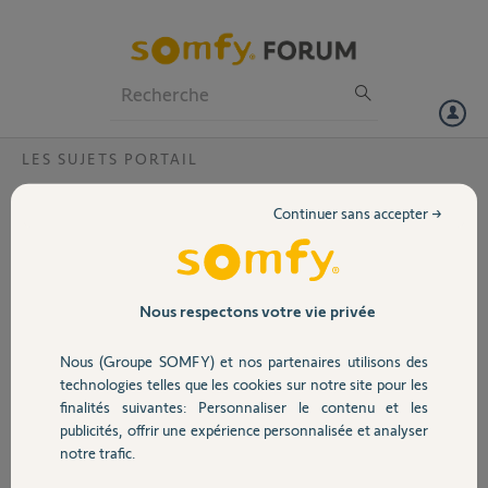
Particuliers
Professionnels
Forum
LES SUJETS PORTAIL
Volet
Keygo io pour portail
Continuer sans accepter →
Bonjour,
Portail
actuellement j'ai 2 keygo io mais le
code est effacé derrière d'usure. (je
Garage
Nous respectons votre vie privée
crois lire qu'elle se termine en A
mais sans grande conviction)
Nous (Groupe SOMFY) et nos partenaires utilisons des
Sécurité
Elles fonctionnent très bien sur ma
technologies telles que les cookies sur notre site pour les
porte de garage et portail. J'ai réussi
finalités suivantes: Personnaliser le contenu et les
à cloner ma nouvelle keygo io (qui
publicités, offrir une expérience personnalisée et analyser
Domotique
elle se termine en C) mais
notre trafic.
seulement le garage s'ouvre.