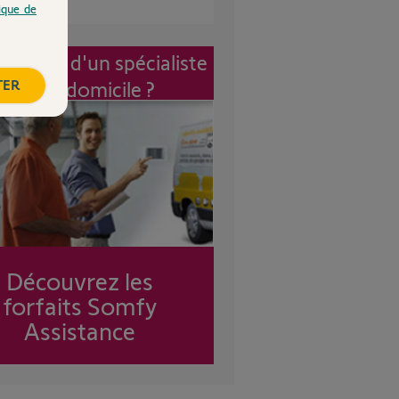
tique de
vention d'un spécialiste
TER
à mon domicile ?
Découvrez les
forfaits Somfy
Assistance