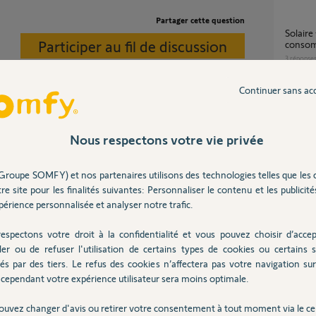
Partager cette question
Solaire + secteur pour réduire
Participer au fil de discussion
conso
3
réponse
Continuer sans ac
Evolvi
tation-solaire.html
9
réponse
en l'absence de 230v.
Nous respectons votre vie privée
Problème solar set sur motorisation portail
Groupe SOMFY) et nos partenaires utilisons des technologies telles que les 
Evolvia
re site pour les finalités suivantes: Personnaliser le contenu et les publicités
4
réponse
érience personnalisée et analyser notre trafic.
espectons votre droit à la confidentialité et vous pouvez choisir d’accep
Piloter mon moteur AXOVIA 3S IO AVEC
ler ou de refuser l'utilisation de certains types de cookies ou certains s
PLATIN
és par des tiers. Le refus des cookies n’affectera pas votre navigation sur 
4
réponse
cependant votre expérience utilisateur sera moins optimale.
ouvez changer d'avis ou retirer votre consentement à tout moment via le ce