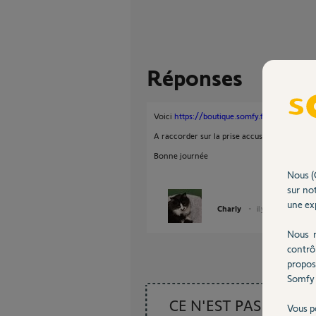
Réponses
Voici
https://boutique.somfy.fr/kit-d-alimen
A raccorder sur la prise accus de secours et 
Bonne journée
Nous (
sur not
une exp
Charly
il y a 11 mois
Nous r
contrô
propos
Somfy 
CE N'EST PAS CE
Vous p