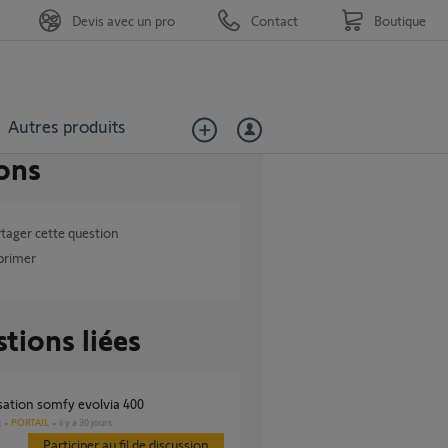
Devis avec un pro
Contact
Boutique
Autres produits
ons
tager cette question
primer
tions liées
isation somfy evolvia 400
PORTAIL
il y a 30 jours
s
Participer au fil de discussion