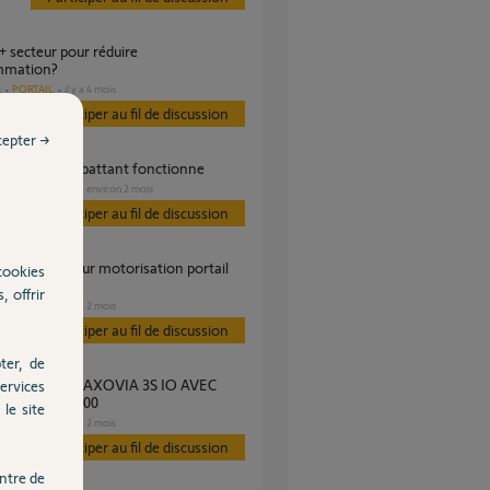
mmation?
PORTAIL
il y a 4 mois
s
Participer au fil de discussion
cepter →
a 400: un seul battant fonctionne
PORTAIL
il y a environ 2 mois
s
Participer au fil de discussion
cookies
, offrir
PORTAIL
il y a 2 mois
s
Participer au fil de discussion
ter, de
ervices
E DE RUE V400
le site
PORTAIL
il y a 2 mois
s
Participer au fil de discussion
ntre de