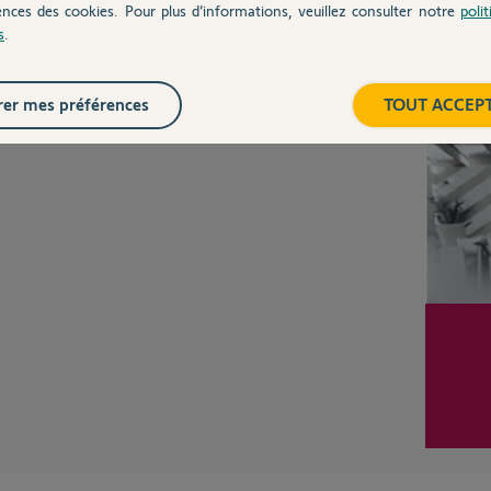
Posez votre question
ences des cookies. Pour plus d’informations, veuillez consulter notre
poli
CHEZ
s
.
Inter
er mes préférences
TOUT ACCEP