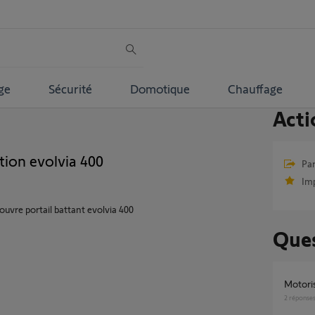
ge
Sécurité
Domotique
Chauffage
Acti
tion evolvia 400
Par
Im
 ouvre portail battant evolvia 400
Ques
motor
2
réponse