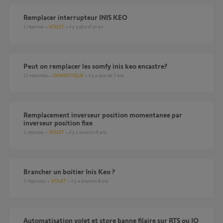
Remplacer interrupteur INIS KEO
1
réponse
VOLET
il y a plus d'un an
Peut on remplacer les somfy inis keo encastre?
11
réponses
DOMOTIQUE
il y a plus de 7 ans
Remplacement inverseur position momentanee par
inverseur position fixe
1
réponse
VOLET
il y a environ 8 ans
brancher un boitier Inis Keo ?
3
réponses
VOLET
il y a environ 8 ans
Automatisation volet et store banne filaire sur RTS ou IO