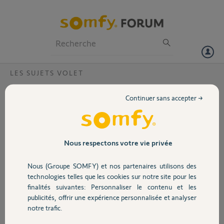
Particuliers
Professionnels
Forum
LES SUJETS VOLET
Volet
remplacer inverseur Inis Keo montage en
Continuer sans accepter →
sailli
Portail
Bonjour,
Chez moi tous les interrupteurs de
Garage
mes volets sont des inverseurs
Nous respectons votre vie privée
Inis Keo montage en sailli.
Je souhaiterais savoir si je peux les
Nous (Groupe SOMFY) et nos partenaires utilisons des
Sécurité
changer par d'autres commandes
technologies telles que les cookies sur notre site pour les
plus modernes et pas trop chères
finalités suivantes: Personnaliser le contenu et les
que je pourrais programmer aussi
publicités, offrir une expérience personnalisée et analyser
Domotique
pour diriger sur mon téléphone ?
notre trafic.
Si cela est possible pourriez-vous
me donner un lien de la