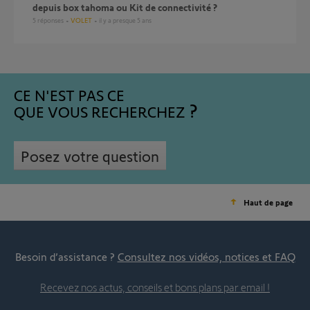
depuis box tahoma ou Kit de connectivité ?
5
réponses
VOLET
il y a presque 5 ans
CE N'EST PAS CE
QUE VOUS RECHERCHEZ
Posez votre question
Haut de page
Besoin d’assistance ?
Consultez nos vidéos, notices et FAQ
Recevez nos actus, conseils et bons plans par email !