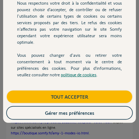
Nous respectons votre droit à la confidentialité et vous
Chauffage
commande de remplacement ?
pouvez choisir d’accepter, de contrôler ou de refuser
En vous remerciant par avance.
l'utilisation de certains types de cookies ou certains
services proposés par des tiers. Le refus des cookies
Autres produits
Véronique R.
n’affectera pas votre navigation sur le site Somfy
il y a 10 mois
cependant votre expérience utilisateur sera moins
Participer au fil de discussion
optimale.
Vous pouvez changer d'avis ou retirer votre
Devis avec un pro
consentement à tout moment via le centre de
Réponses
préférences des cookies. Pour plus d’informations,
veuillez consulter notre
politique de cookies
.
Contact
Pas cher pas cher.....En fait vous voulez passer de VR filaires à VR radio
connectés.
Boutique
TOUT ACCEPTER
Soit vous changez les moteurs de VR qui est la meilleure solution si vos
moteurs actuels ont plus de 20 ans.
https://boutique.somfy.fr/kit-de-
remplacement-pour-moteur...
Gérer mes préférences
Soit vous posez sur chaque VR un récepteur Izymo IO et un Amy IO.
https://www.somfy.fr/produits/1822660/recepteur-volet-rou...
dispos
sur sites spécialisés en ligne.
https://boutique.somfy.fr/amy-1-modes-io.html
.