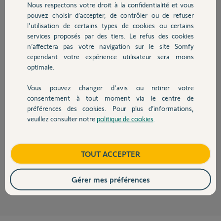
Nous respectons votre droit à la confidentialité et vous
Chauffage
Participer au fil de discussion
pouvez choisir d’accepter, de contrôler ou de refuser
l'utilisation de certains types de cookies ou certains
services proposés par des tiers. Le refus des cookies
Autres produits
n’affectera pas votre navigation sur le site Somfy
Réponses
cependant votre expérience utilisateur sera moins
optimale.
Bonjour
Vous pouvez changer d'avis ou retirer votre
Devis avec un pro
Voyez la documentation à partir de la page 7 et vérifiez que vos
consentement à tout moment via le centre de
paramètres sont corrects.
préférences des cookies. Pour plus d’informations,
veuillez consulter notre
politique de cookies
.
Bonne journée.
Contact
Chronis IO.pdf
15 Mo
Boutique
TOUT ACCEPTER
Jean-Luc B.
il y a 9 mois
Gérer mes préférences