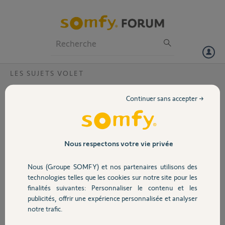
Particuliers
Professionnels
Forum
LES SUJETS VOLET
Volet
chronis io?
Continuer sans accepter →
28/10/2025
Portail
Bonjour le problème de ma Chronis OI je l’ai depuis le 17-12/2020 au
lieu de fermer les volets de plus en plus tôt qui et normal pour la
saison il ferme les volets de plus en plus tard (l’heure de crépuscule du
Garage
Nous respectons votre vie privée
solstice d’été 17h25mn heure de crépuscule du solstice hivers
22h05mn) et j’avoue que je suis perdu
Nous (Groupe SOMFY) et nos partenaires utilisons des
merci pour toutes réponses qui pourrons me dépanner
Sécurité
technologies telles que les cookies sur notre site pour les
finalités suivantes: Personnaliser le contenu et les
Merci,
publicités, offrir une expérience personnalisée et analyser
Domotique
notre trafic.
christian P.
il y a 9 mois