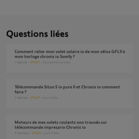
Questions liées
Comment relier mon volet solaire io de mon vélux GFL9 à
mon horloge chronis io Somfy ?
1
réponse
VOLET
il y a environ un mois
télécommande Situo 5 io pure II et Chronis io comment
faire ?
1
réponse
VOLET
il y a 3 mois
Moteurs de mes volets roulants non trouvés sur
télécommande impresario Chronis io
5
réponses
VOLET
il y a 7 mois