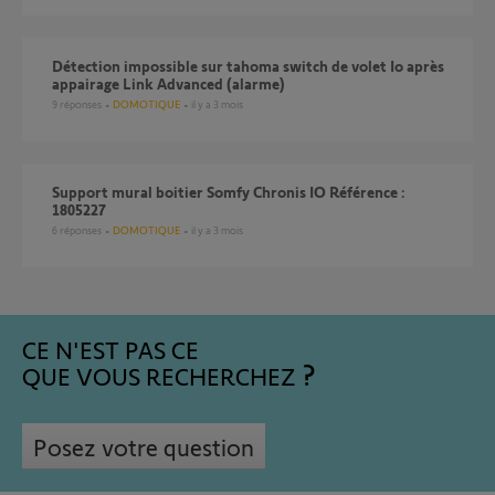
Détection impossible sur tahoma switch de volet Io après
appairage Link Advanced (alarme)
9
réponses
DOMOTIQUE
il y a 3 mois
Support mural boitier Somfy Chronis IO Référence :
1805227
6
réponses
DOMOTIQUE
il y a 3 mois
CE N'EST PAS CE
QUE VOUS RECHERCHEZ
Posez votre question