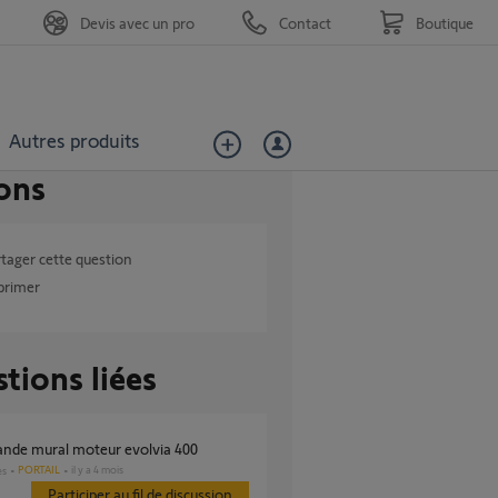
Devis avec un pro
Contact
Boutique
Autres produits
ons
tager cette question
primer
tions liées
nde mural moteur evolvia 400
PORTAIL
il y a 4 mois
es
Participer au fil de discussion