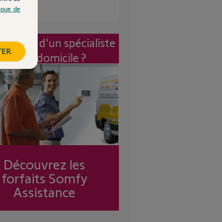
tique de
vention d'un spécialiste
TER
à mon domicile ?
Découvrez les
forfaits Somfy
Assistance