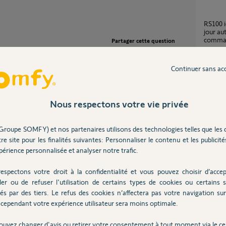
RS100 io Hybrid : la TaHoma ne met pas à
jour au
comman
Partager cette question
1
réponse
Participer au fil de discussion
Continuer sans ac
Pb co
2
réponse
Nous respectons votre vie privée
Groupe SOMFY) et nos partenaires utilisons des technologies telles que les 
Remplacement moteur volet roulant filaire (4
nde relais (voir boutique Somfy), sauf si votre
re site pour les finalités suivantes: Personnaliser le contenu et les publicités
fils) pa
ahoma compatible".
érience personnalisée et analyser notre trafic.
4
réponse
espectons votre droit à la confidentialité et vous pouvez choisir d’accep
ler ou de refuser l'utilisation de certains types de cookies ou certains s
Comment commander un moteur porte
és par des tiers. Le refus des cookies n’affectera pas votre navigation sur 
garage
cependant votre expérience utilisateur sera moins optimale.
19
répons
ouvez changer d'avis ou retirer votre consentement à tout moment via le ce