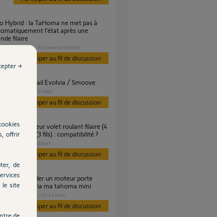
tomatiquement l’état après une
de filaire
DOMOTIQUE
il y a environ un mois
Participer au fil de discussion
cepter →
mmandes Portail Evolvia / Smoove
PORTAIL
il y a 5 mois
s
Participer au fil de discussion
cookies
, offrir
r moteur RTS (3 fils) : compatibilité ?
VOLET
il y a 10 jours
s
Participer au fil de discussion
ter, de
ervices
le site
 europro700 via ma tahoma mini
DOMOTIQUE
il y a 2 mois
es
Participer au fil de discussion
ntre de