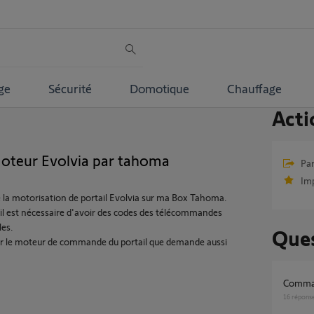
ge
Sécurité
Domotique
Chauffage
Acti
eur Evolvia par tahoma
Par
Im
e la motorisation de portail Evolvia sur ma Box Tahoma.
 il est nécessaire d'avoir des codes des télécommandes
les.
Ques
' sur le moteur de commande du portail que demande aussi
Comma
16
répons