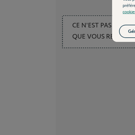
préfér
cookie
CE N'EST PAS CE
Gér
QUE VOUS RECHER