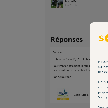
Michel V.
il y a 3 mois
Réponses
Bonjour
Le bouton "réveil", c'est le bouton on/off.
Nous (
Pour l'enregistrement, il faut une télécomma
sur not
motorisation est récente et estampillée "T
une exp
Bonne journée.
Nous r
contrô
propos
Jean-Luc B.
il y a 3 mois
Somfy 
Vous p