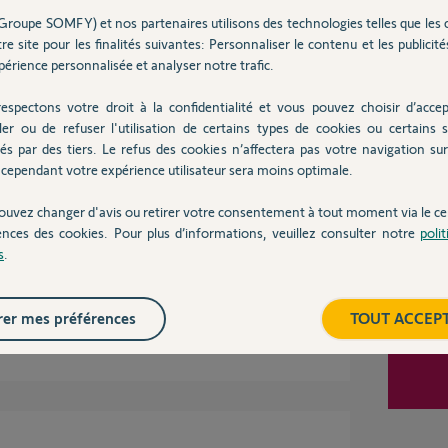
Groupe SOMFY) et nos partenaires utilisons des technologies telles que les 
re site pour les finalités suivantes: Personnaliser le contenu et les publicités
Inter
érience personnalisée et analyser notre trafic.
n 2 mois
espectons votre droit à la confidentialité et vous pouvez choisir d’accep
ler ou de refuser l'utilisation de certains types de cookies ou certains s
és par des tiers. Le refus des cookies n’affectera pas votre navigation sur 
cependant votre expérience utilisateur sera moins optimale.
ouvez changer d'avis ou retirer votre consentement à tout moment via le ce
ie svp.
ences des cookies. Pour plus d’informations, veuillez consulter notre
poli
 est uniquement due à cette attache ?
s
.
er mes préférences
TOUT ACCEP
 2 mois