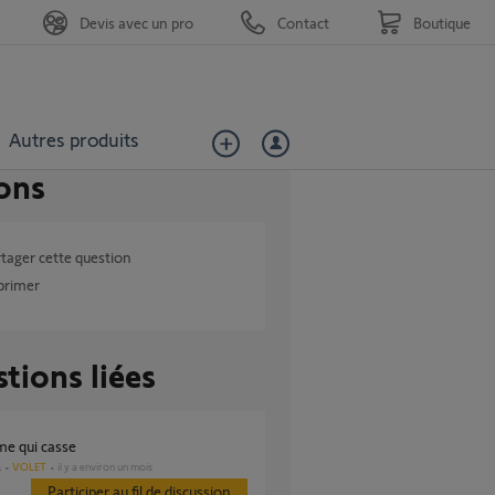
Devis avec un pro
Contact
Boutique
Autres produits
ons
tager cette question
primer
tions liées
ame qui casse
VOLET
il y a environ un mois
s
Participer au fil de discussion