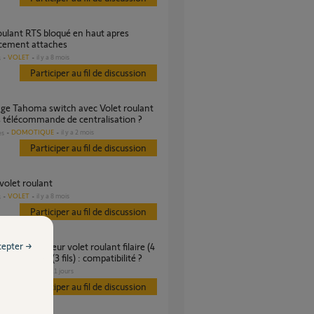
cement attaches
VOLET
il y a 8 mois
s
Participer au fil de discussion
 télécommande de centralisation ?
DOMOTIQUE
il y a 2 mois
es
Participer au fil de discussion
 volet roulant
VOLET
il y a 8 mois
s
Participer au fil de discussion
cepter →
r moteur RTS (3 fils) : compatibilité ?
VOLET
il y a 11 jours
s
Participer au fil de discussion