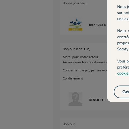
Bonne journée.
Nous (
sur not
une exp
Jean-Luc B.
il y a enviro
Nous r
contrô
propos
Somfy 
Bonjour Jean-Luc,
Merci pour votre retour.
Vous p
Auriez-vous les coordonnées de la menuiser
préfér
Concernant le jeu, pensez-vous que la cause
cookie
Cordialement
Gér
BENOIT H.
il y a environ
Bonjour