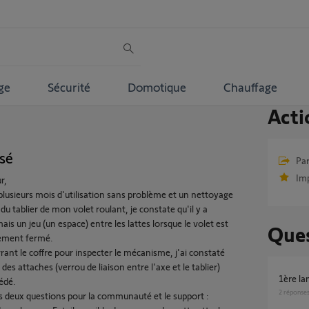
ge
Sécurité
Domotique
Chauffage
Acti
ssé
Par
Im
r,
plusieurs mois d'utilisation sans problème et un nettoyage
du tablier de mon volet roulant, je constate qu'il y a
is un jeu (un espace) entre les lattes lorsque le volet est
Ques
ement fermé.
rant le coffre pour inspecter le mécanisme, j'ai constaté
des attaches (verrou de liaison entre l'axe et le tablier)
1ère l
cédé.
2
réponse
is deux questions pour la communauté et le support :