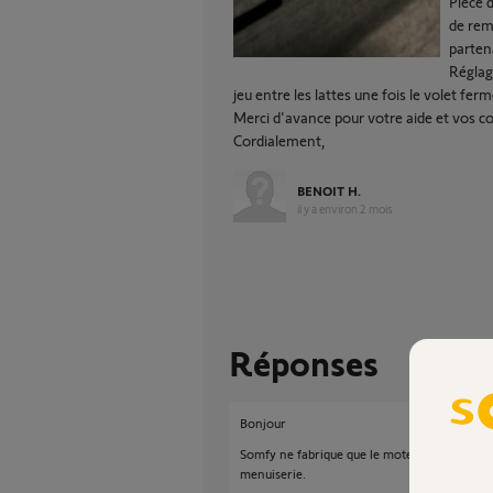
Pièce 
de rem
parten
Réglag
jeu entre les lattes une fois le volet fer
Merci d'avance pour votre aide et vos co
Cordialement,
BENOIT H.
il y a environ 2 mois
Réponses
Bonjour
Somfy ne fabrique que le moteur du volet. Pour
menuiserie.