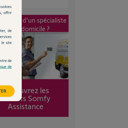
cookies
, offrir
vention d'un spécialiste
à mon domicile ?
ter, de
ervices
le site
ntre de
tique de
Découvrez les
TER
forfaits Somfy
Assistance