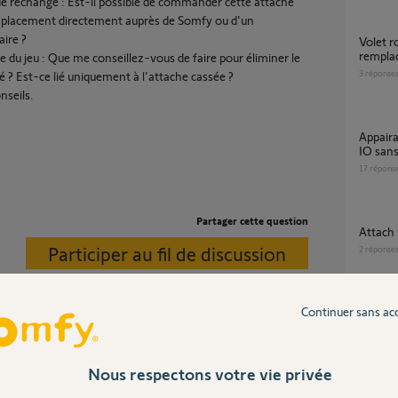
de rechange : Est-il possible de commander cette attache
placement directement auprès de Somfy ou d'un
aire ?
volet roulant RTS bloqué en haut apres
rempla
e du jeu : Que me conseillez-vous de faire pour éliminer le
3
réponse
mé ? Est-ce lié uniquement à l'attache cassée ?
nseils.
Appairage Tahoma switch avec Volet roulant
IO sans
17
répons
Partager cette question
Attach
Participer au fil de discussion
2
réponse
Continuer sans ac
Remplacement moteur volet roulant filaire (4
fils) pa
4
réponse
 le reste, il faut voir avec le fabriquant de la
Nous respectons votre vie privée