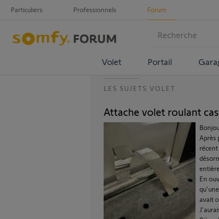
Particuliers
Professionnels
Forum
Volet
Portail
Gara
LES SUJETS VOLET
Attache volet roulant ca
Bonjou
Après 
récent 
désorma
entièr
En ouv
qu'une 
avait 
J'aura