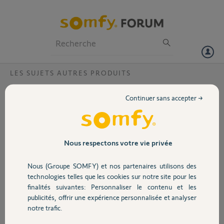
Particuliers
Professionnels
Forum
LES SUJETS AUTRES PRODUITS
Volet
Est-ce facile de choisir une
Continuer sans accepter →
motorisation de store de terrasse?
Portail
Garage
Nous respectons votre vie privée
Oui, vous pouvez très simplement faire votre choix pour définir le store
Nous (Groupe SOMFY) et nos partenaires utilisons des
Sécurité
de terrasse motorisé le plus adapté à vos besoins Cliquez ici et laissez-
technologies telles que les cookies sur notre site pour les
vous guider
finalités suivantes: Personnaliser le contenu et les
publicités, offrir une expérience personnalisée et analyser
Domotique
notre trafic.