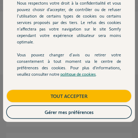
Nous respectons votre droit à la confidentialité et vous
Chauffage
pouvez choisir d’accepter, de contrôler ou de refuser
l'utilisation de certains types de cookies ou certains
Cette réponse vous a-t-elle aidé ?
services proposés par des tiers. Le refus des cookies
Autres produits
n’affectera pas votre navigation sur le site Somfy
NON
OUI
cependant votre expérience utilisateur sera moins
optimale.
0%
des internautes ont trouvé cette réponse utile
Vous pouvez changer d'avis ou retirer votre
Devis avec un pro
consentement à tout moment via le centre de
préférences des cookies. Pour plus d’informations,
veuillez consulter notre
politique de cookies
.
Contact
Questions liées
Boutique
TOUT ACCEPTER
Motorisation porte garage sans barre palpeuse, possible?
Gérer mes préférences
9
réponses
GARAGE
il y a 28 jours