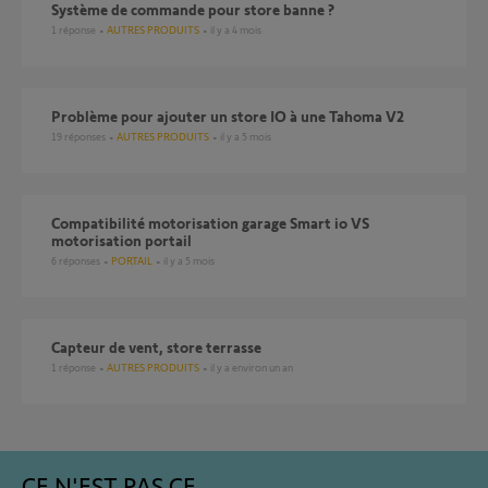
système de commande pour store banne ?
1
réponse
AUTRES PRODUITS
il y a 4 mois
Problème pour ajouter un store IO à une Tahoma V2
19
réponses
AUTRES PRODUITS
il y a 5 mois
Compatibilité motorisation garage Smart io VS
motorisation portail
6
réponses
PORTAIL
il y a 5 mois
Capteur de vent, store terrasse
1
réponse
AUTRES PRODUITS
il y a environ un an
CE N'EST PAS CE