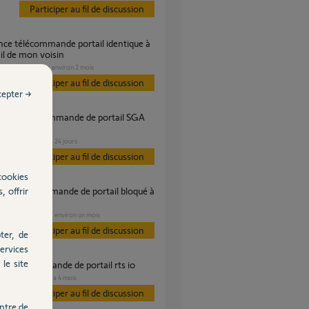
Participer au fil de discussion
ail de mon voisin
PORTAIL
il y a environ 2 mois
Participer au fil de discussion
cepter →
PORTAIL
il y a 24 jours
s
Participer au fil de discussion
cookies
, offrir
PORTAIL
il y a environ un mois
s
Participer au fil de discussion
ter, de
ervices
le site
me télécommande de portail rts io
PORTAIL
il y a 4 mois
es
Participer au fil de discussion
ntre de