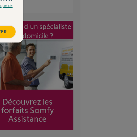
tique de
vention d'un spécialiste
TER
à mon domicile ?
Découvrez les
forfaits Somfy
Assistance