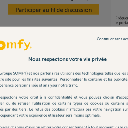
Participer au fil de discussion
Fréquence télécommande portail identique à
le port
1
réponse
Continuer sans ac
alisons plus ce modèle de télécommandes et
Problème de télécommande de portail SGA
ndes compatibles.
4100
Nous respectons votre vie privée
6
réponse
Groupe SOMFY) et nos partenaires utilisons des technologies telles que les 
re site pour les finalités suivantes: Personnaliser le contenu et les publicités
Nombre de télécommande de portail bloqué à
 12 ans
Deux
érience personnalisée et analyser notre trafic.
4
réponse
espectons votre droit à la confidentialité et vous pouvez choisir d’accep
ler ou de refuser l'utilisation de certains types de cookies ou certains s
és par des tiers. Le refus des cookies n’affectera pas votre navigation sur 
Problè
cependant votre expérience utilisateur sera moins optimale.
12
répons
Posez votre question
ouvez changer d'avis ou retirer votre consentement à tout moment via le ce