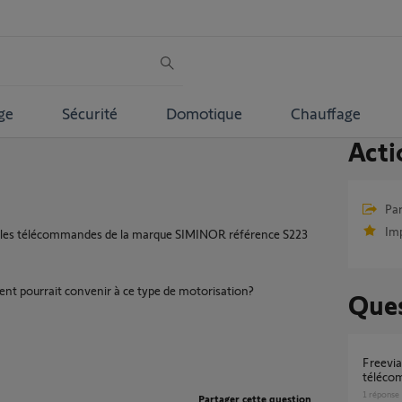
ge
Sécurité
Domotique
Chauffage
Acti
Par
Im
95, les télécommandes de la marque SIMINOR référence S223
nt pourrait convenir à ce type de motorisation?
Ques
Freevia 600 Changement code
télécom
1
réponse
Partager cette question