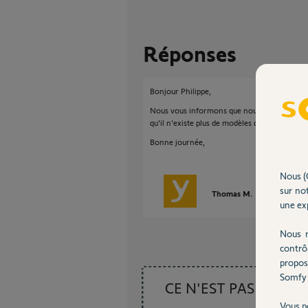
Réponses
Bonjour Philippe,
Nous vous informons que nous ne commerci
qu'il n'existe plus de modèles de télécomma
Bonne journée,
Nous (
sur not
Thomas M.
il y a plus de
une exp
Nous r
contrô
propos
Somfy 
CE N'EST PAS CE
Vous p