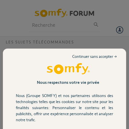
Particuliers
Professionnels
Forum
LES SUJETS TÉLÉCOMMANDES
Volet
supprimer une télécommande Freeroll RTS
Continuer sans accepter →
RollertecV5
Portail
Suite à un vol, j'ai besoin de désactiver des télécommandes de ma
porte de garage. Je souhaite donc pouvoir toutes les désactiver pour
Garage
ne reconnecter que celle que je possède. Merci
Nous respectons votre vie privée
Nous (Groupe SOMFY) et nos partenaires utilisons des
Michael B.
Sécurité
il y a environ 12 ans
technologies telles que les cookies sur notre site pour les
finalités suivantes: Personnaliser le contenu et les
Participer au fil de discussion
publicités, offrir une expérience personnalisée et analyser
Domotique
notre trafic.