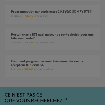
Programmation par copie entre 2 KEYGO SOMFY RTS ?
6
réponses
PORTAIL
il y a 27 jours
Portail exavia RTS quel moteur de porte choisir pour une
télécommande ?
4
réponses
GARAGE
il y a environ 2 mois
Comment programmer une télécommande avec le
récepteur RTS 2400556
2
réponses
GARAGE
il y a environ 2 mois
CE N'EST PAS CE
QUE VOUS RECHERCHEZ