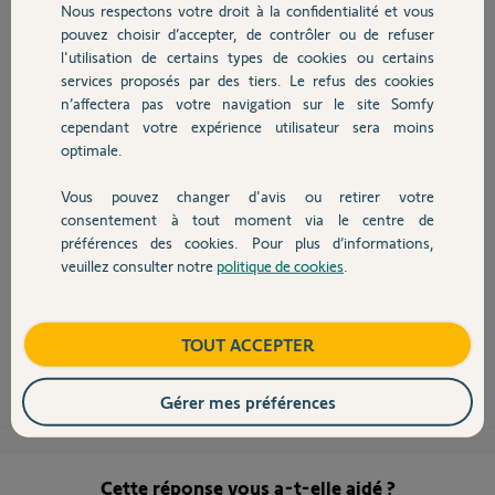
Nous respectons votre droit à la confidentialité et vous
Chauffage
pouvez choisir d’accepter, de contrôler ou de refuser
Bonjour Michael,
l'utilisation de certains types de cookies ou certains
services proposés par des tiers. Le refus des cookies
Autres produits
Pour supprimer toutes les télécommandes du Freeroll, veuillez suivre
cette manipulation:
n’affectera pas votre navigation sur le site Somfy
cependant votre expérience utilisateur sera moins
optimale.
Et pour ré-enregistrer celles en votre possession:
Vous pouvez changer d'avis ou retirer votre
Devis avec un pro
consentement à tout moment via le centre de
Le bouton vous servant à supprimer et enregistrer est le bouton 2 sur le
préférences des cookies. Pour plus d’informations,
schéma ci-dessous:
veuillez consulter notre
politique de cookies
.
Contact
Bonne journée.
Boutique
TOUT ACCEPTER
Gladys B.
il y a environ 12 ans
Gérer mes préférences
Cette réponse vous a-t-elle aidé ?