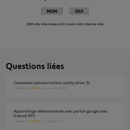
NON
OUI
100%
des internautes ont trouvé cette réponse utile
Questions liées
Connexion tahoma moteur somfy elixor 3s
1
réponse
GARAGE
il y a environ 2 mois
Appareillage télécommande avec portail garage avec
freeroll RTS
1
réponse
PORTAIL
il y a plus d'un an