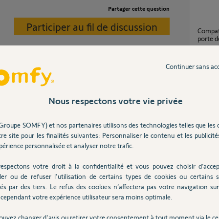
Partager cette question
Participer au fil de discussion
Compatibilité alarme protection 75 et moteur
porte d
2
réponse
Continuer sans ac
Chang
orisation de porte de garage soit défectueuse.
18
répons
 d'informations personnelles. C'est pour cette
Nous respectons votre vie privée
 pour continuer votre dépannage en privé.
Groupe SOMFY) et nos partenaires utilisons des technologies telles que les 
Branchement récepteur io sur moteur porte
re site pour les finalités suivantes: Personnaliser le contenu et les publicités
garage
érience personnalisée et analyser notre trafic.
3
réponse
 12 ans
espectons votre droit à la confidentialité et vous pouvez choisir d’accep
ler ou de refuser l'utilisation de certains types de cookies ou certains s
Comment brancher un Recepteur RTS sur
és par des tiers. Le refus des cookies n’affectera pas votre navigation sur 
moteur 
cependant votre expérience utilisateur sera moins optimale.
5
réponse
ouvez changer d'avis ou retirer votre consentement à tout moment via le ce