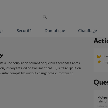
ge
Sécurité
Domotique
Chauffage
Acti
ge
Par
Im
ite à une coupure de courant de quelques secondes.apres
t bon, les voyants led ne s'allument pas . Que faire ?peut on
un autre compatible ou tout changer chaie ,moteur et
Ques
Moteur porte garage io dexxo 800 pro au
ralenti
5
réponse