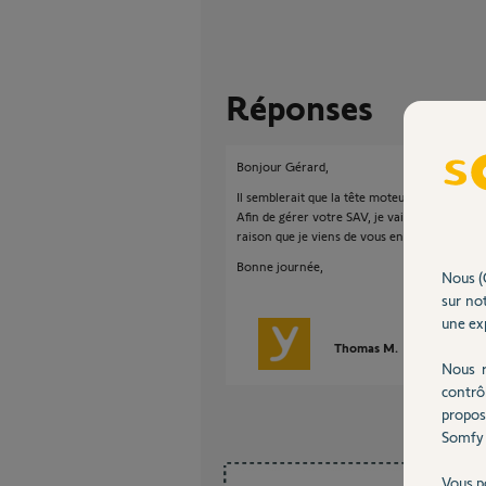
Réponses
Bonjour Gérard,
Il semblerait que la tête moteur de votre mot
Afin de gérer votre SAV, je vais avoir besoin
raison que je viens de vous envoyer un mail
Bonne journée,
Nous (
sur not
une exp
Thomas M.
il y a environ
Nous r
contrô
propos
Somfy 
Vous p