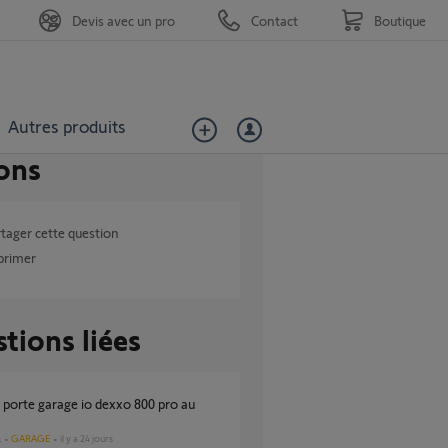
Devis avec un pro
Contact
Boutique
Autres produits
ons
tager cette question
primer
tions liées
GARAGE
il y a 24 jours
s