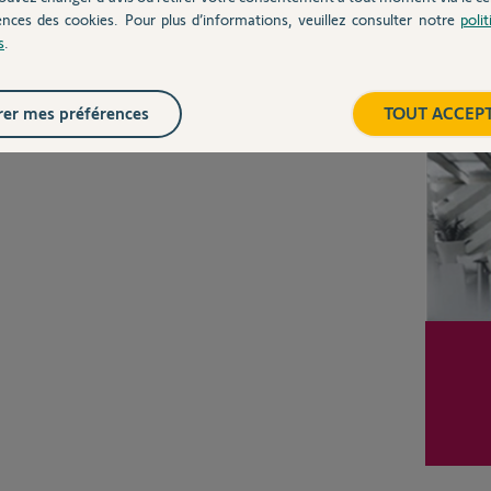
ences des cookies. Pour plus d’informations, veuillez consulter notre
poli
Posez votre question
s
.
CHEZ
Inter
er mes préférences
TOUT ACCEP