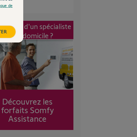
tique de
vention d'un spécialiste
TER
à mon domicile ?
Découvrez les
forfaits Somfy
Assistance