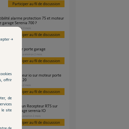
Participer au fil de discussion
e garage Serenia 700 ?
GARAGE
il y a 3 mois
s
Participer au fil de discussion
cepter →
ement moteur porte garage
GARAGE
il y a environ 2 mois
es
Participer au fil de discussion
cookies
, offrir
 BFT TIR 60-120
GARAGE
il y a 2 mois
s
Participer au fil de discussion
ter, de
ervices
le site
porte de garage serenia IO
GARAGE
il y a environ 2 mois
s
Participer au fil de discussion
ntre de