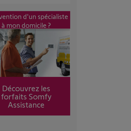
vention d'un spécialiste
à mon domicile ?
Découvrez les
forfaits Somfy
Assistance