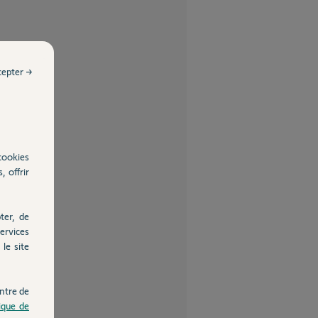
cepter →
cookies
, offrir
ter, de
ervices
le site
ntre de
tique de