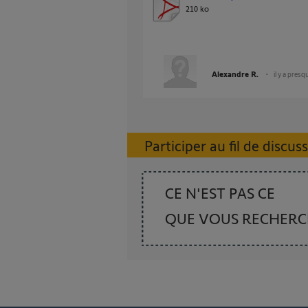
210 ko
Alexandre R.
il y a pres
Participer au fil de discus
CE N'EST PAS CE
QUE VOUS RECHER