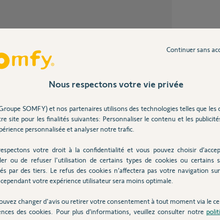
il y a presque 12 ans
Continuer sans ac
Nous respectons votre vie privée
dé ?
Groupe SOMFY) et nos partenaires utilisons des technologies telles que les 
re site pour les finalités suivantes: Personnaliser le contenu et les publicités
érience personnalisée et analyser notre trafic.
00%
 utile
espectons votre droit à la confidentialité et vous pouvez choisir d’accep
ler ou de refuser l'utilisation de certains types de cookies ou certains s
és par des tiers. Le refus des cookies n’affectera pas votre navigation sur 
cependant votre expérience utilisateur sera moins optimale.
ses
ouvez changer d'avis ou retirer votre consentement à tout moment via le ce
ences des cookies. Pour plus d’informations, veuillez consulter notre
poli