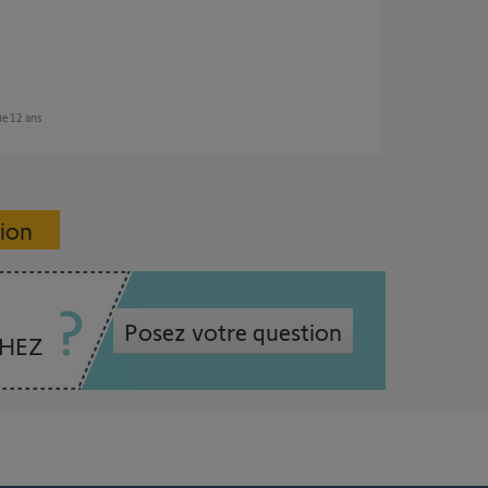
que 12 ans
sion
Posez votre question
CHEZ