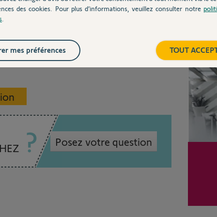
e relâcher la tension de la chaine à l'autre
ences des cookies. Pour plus d’informations, veuillez consulter notre
poli
vissant le boulon approprié.
s
.
Inter
1 ans
er mes préférences
TOUT ACCEP
sion
Posez votre question
CHEZ