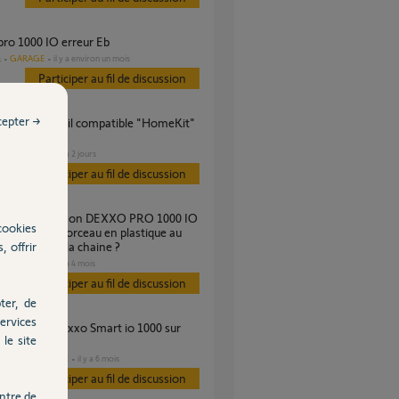
 pro 1000 IO erreur Eb
GARAGE
il y a environ un mois
s
Participer au fil de discussion
cepter →
homaSwitch"
GARAGE
il y a 2 jours
s
Participer au fil de discussion
cookies
upture d'un morceau en plastique au
, offrir
au niveau de la chaine ?
GARAGE
il y a 4 mois
s
Participer au fil de discussion
ter, de
ervices
le site
 v2
DOMOTIQUE
il y a 6 mois
es
Participer au fil de discussion
ntre de