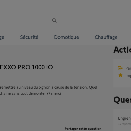
ge
Sécurité
Domotique
Chauffage
Acti
DEXXO PRO 1000 IO
Par
Im
a remettre au niveau du pignon à cause de la tension. Quel
 chaine sans tout démonter ?? merci
Ques
Engre
14
répons
Partager cette question