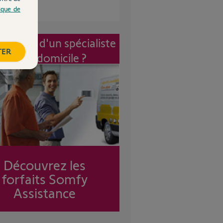
tique de
vention d'un spécialiste
TER
à mon domicile ?
Découvrez les
forfaits Somfy
Assistance