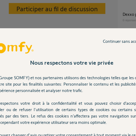
Participer au fil de discussion
Dexxo
0
réponse
Continuer sans ac
dexxo 1000 pro est-il compatible "HomeKit"
e moteur (Voir FJ) repositionner la chaine,
ou "Ta
8
réponse
Nous respectons votre vie privée
Comment réparer mon DEXXO PRO 1000 IO
Groupe SOMFY) et nos partenaires utilisons des technologies telles que les 
suite r
re site pour les finalités suivantes: Personnaliser le contenu et les publicités
niveau 
érience personnalisée et analyser notre trafic.
5
réponse
 ans
espectons votre droit à la confidentialité et vous pouvez choisir d’accep
ler ou de refuser l'utilisation de certains types de cookies ou certains s
Problème d'ajout Dexxo Smart io 1000 sur
és par des tiers. Le refus des cookies n’affectera pas votre navigation sur 
Tahoma
cependant votre expérience utilisateur sera moins optimale.
17
répons
s non plus si la chaine est en tension,
ouvez changer d'avis ou retirer votre consentement à tout moment via le ce