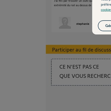
J'ai fini par trouver un outil qui m'a permis d
préfér
extrémité du rail au dessus de la porte en dé
cookie
stephanie
il y a plus de 1
Gér
Participer au fil de discus
CE N'EST PAS CE
QUE VOUS RECHER