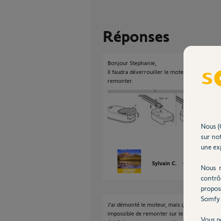
Réponses
Bonjour Stephanie,
Il faudra déverrouiller le moteur, démonter l
remonter.
Nous (
sur not
une exp
Sylvain C.
il y a plus de 11
Nous r
contrô
propos
Somfy 
J'ai démonté le moteur, mais ça ne marche pa
impossible de remonter sur le pignon.
Vous p