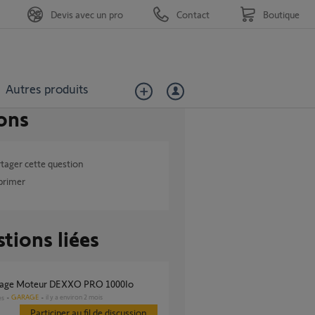
Devis avec un pro
Contact
Boutique
Autres produits
ons
tager cette question
primer
tions liées
nage Moteur DEXXO PRO 1000Io
GARAGE
il y a environ 2 mois
es
Participer au fil de discussion