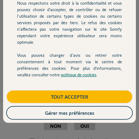
Nous respectons votre droit à la confidentialité et vous
Chauffage
pouvez choisir d’accepter, de contrôler ou de refuser
l'utilisation de certains types de cookies ou certains
Bonjour Daniel,
services proposés par des tiers. Le refus des cookies
Autres produits
Je vous informe que la réponse de Philppe est fausse. Pour supprimer les
n’affectera pas votre navigation sur le site Somfy
télécommandes du GDK 3000 il faut forcement effectuer une remise à
cependant votre expérience utilisateur sera moins
zéro par un appui simultané de 7 secondes sur les deux touches de votre
optimale.
GDK (jusqu'à l'arrêt du clignotement des voyants). Une fois cela effectué
il faudrait faire une remise à zéro de votre motorisation de portail puis
ré-affecter les télécommandes comme vous le souhaitez.
Vous pouvez changer d'avis ou retirer votre
Devis avec un pro
consentement à tout moment via le centre de
Bonne Journée
préférences des cookies. Pour plus d’informations,
veuillez consulter notre
politique de cookies
.
Contact
Martial V.
il y a plus de 11 ans
Boutique
TOUT ACCEPTER
Cette réponse vous a-t-elle aidé ?
Gérer mes préférences
NON
OUI