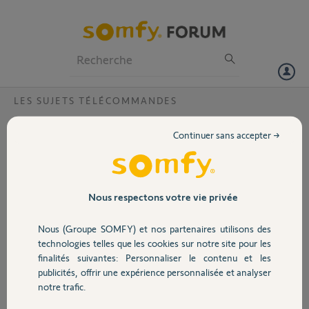
Particuliers
Professionnels
Forum
LES SUJETS TÉLÉCOMMANDES
Volet
Programmation de télécommande ?
Continuer sans accepter →
c' est pour déprogrammer la télécommande de la porte de garage
Portail
(moteur GDK 3000 ) et la reprogrammer avec la touche 1 en
ouverture portail et la touche 2 en ouverture garage .
Garage
Nous respectons votre vie privée
Merci pour la réponse.
Nous (Groupe SOMFY) et nos partenaires utilisons des
Sécurité
Daniel L.
technologies telles que les cookies sur notre site pour les
il y a plus de 11 ans
finalités suivantes: Personnaliser le contenu et les
Participer au fil de discussion
publicités, offrir une expérience personnalisée et analyser
Domotique
notre trafic.