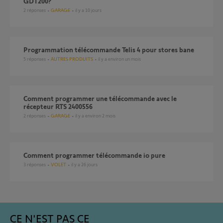
GDT200?
2
réponses
GARAGE
il y a 10 jours
Programmation télécommande Telis 4 pour stores bane
5
réponses
AUTRES PRODUITS
il y a environ un mois
Comment programmer une télécommande avec le
récepteur RTS 2400556
2
réponses
GARAGE
il y a environ 2 mois
Comment programmer télécommande io pure
3
réponses
VOLET
il y a 26 jours
CE N'EST PAS CE