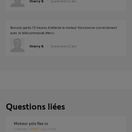
thierry B.
il y a environ 11 ans
Bonsoir,après 72 heures d'attente le moteur fonctionne correctement
avec la télécommande.Merci.
thierry B.
il y a environ 11 ans
Questions liées
Moteur yslo flex io
4
réponses
VOLET
il y a 3 mois