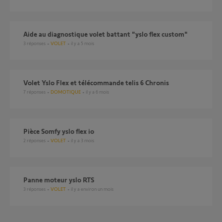
Aide au diagnostique volet battant "yslo flex custom"
3
réponses
VOLET
il y a 5 mois
Volet Yslo Flex et télécommande telis 6 Chronis
7
réponses
DOMOTIQUE
il y a 6 mois
Pièce Somfy yslo flex io
2
réponses
VOLET
il y a 3 mois
Panne moteur yslo RTS
3
réponses
VOLET
il y a environ un mois