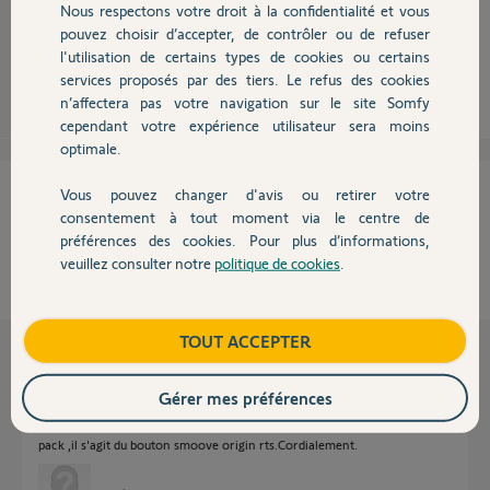
Bonjour,
Nous respectons votre droit à la confidentialité et vous
Chauffage
Quelle télécommande ?
Robert P.
pouvez choisir d’accepter, de contrôler ou de refuser
il y a environ
l'utilisation de certains types de cookies ou certains
11 ans
services proposés par des tiers. Le refus des cookies
Autres produits
n’affectera pas votre navigation sur le site Somfy
cependant votre expérience utilisateur sera moins
optimale.
Cette réponse vous a-t-elle aidé ?
Vous pouvez changer d'avis ou retirer votre
Devis avec un pro
consentement à tout moment via le centre de
préférences des cookies. Pour plus d’informations,
NON
OUI
veuillez consulter notre
politique de cookies
.
Contact
25%
des internautes ont trouvé cette réponse utile
Boutique
TOUT ACCEPTER
Les autres réponses
Gérer mes préférences
Bonjour,la télécommande du volet battant yslo flex rts est fournie dans le
pack ,il s'agit du bouton smoove origin rts.Cordialement.