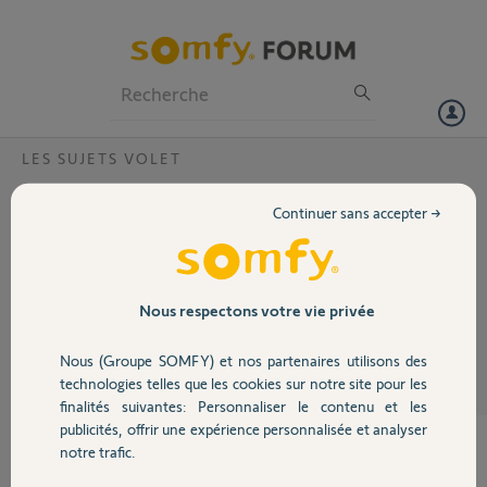
Particuliers
Professionnels
Forum
LES SUJETS VOLET
Volet
moteur yslo flex rts
Continuer sans accepter →
après appui sur bouton 4 du moteur 1 bip suivi de 3 bips avec rotation
Portail
puis impossible de faire fonctionner avec la télécommande ?
Garage
Nous respectons votre vie privée
thierry B.
il y a environ 11 ans
Participer au fil de discussion
Nous (Groupe SOMFY) et nos partenaires utilisons des
Sécurité
technologies telles que les cookies sur notre site pour les
finalités suivantes: Personnaliser le contenu et les
publicités, offrir une expérience personnalisée et analyser
Domotique
notre trafic.