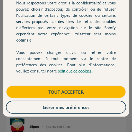
Pascal M.
Nous respectons votre droit à la confidentialité et vous
Chauffage
il y a environ 11 ans
pouvez choisir d’accepter, de contrôler ou de refuser
Participer au fil de discussion
l'utilisation de certains types de cookies ou certains
services proposés par des tiers. Le refus des cookies
Autres produits
n’affectera pas votre navigation sur le site Somfy
cependant votre expérience utilisateur sera moins
Réponses
optimale.
Vous pouvez changer d'avis ou retirer votre
Devis avec un pro
Bonjour,
consentement à tout moment via le centre de
Si je comprends bien, chaque volet fonctionne correctement avec sa
préférences des cookies. Pour plus d’informations,
commande individuelle ?
veuillez consulter notre
politique de cookies
.
Idem si je comprends bien, la commande générale pilote chaque volet
Contact
sauf 1 ?
Si c'est bien cela, tu prends la commande individuelle du moteur qui n'est
Boutique
TOUT ACCEPTER
pas piloté par la commande générale et tu fais un appui 3 s sur la touche
prog à l'arrière de la commande individuelle. Le volet fait un va et vient.
Ensuite tu prends ta commande générale et tu fais une impulsion dur la
Gérer mes préférences
touche prog à l'arrière de celle-ci. Le volet refait un va et vient. La
télécommande générale est ensuite enregistrée à nouveau dans le volet.
Slipno
il y a environ 11 ans