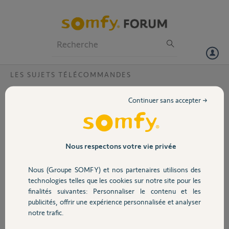
Particuliers
Professionnels
Forum
LES SUJETS TÉLÉCOMMANDES
Volet
Programmation volet avec télécommande
Continuer sans accepter →
rts
Portail
Bonjour
Je viens d emménager dans un appartement neuf avec 5 volets
Garage
électriques
Nous respectons votre vie privée
J ai 6 télécommandes : 1 centralisée et 5 individuelles.
1 des 5 n est pas programmee ou s est déprogrammée et je ne peux
Nous (Groupe SOMFY) et nos partenaires utilisons des
Sécurité
activer ce volet qu avec la commande centralisée
technologies telles que les cookies sur notre site pour les
Comment puis je reprogrammer ce volet sans déprogrammer les
finalités suivantes: Personnaliser le contenu et les
autres?
publicités, offrir une expérience personnalisée et analyser
Domotique
Merci pour votre aide
notre trafic.