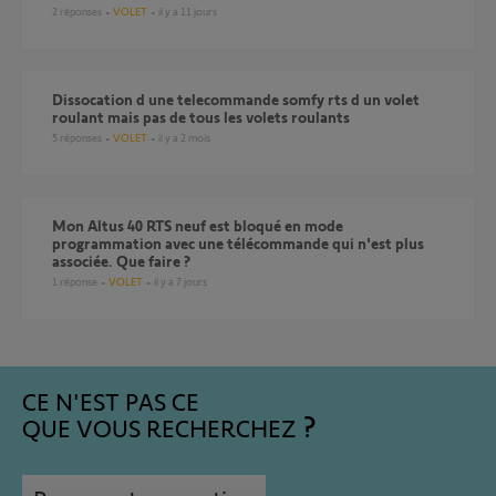
2
réponses
VOLET
il y a 11 jours
dissocation d une telecommande somfy rts d un volet
roulant mais pas de tous les volets roulants
5
réponses
VOLET
il y a 2 mois
Mon Altus 40 RTS neuf est bloqué en mode
programmation avec une télécommande qui n'est plus
associée. Que faire ?
1
réponse
VOLET
il y a 7 jours
CE N'EST PAS CE
QUE VOUS RECHERCHEZ