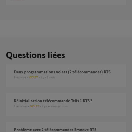
Questions liées
Deux programmations volets (2 télécommandes) RTS
1
réponse
VOLET
il y a 2 mois
réinitialisation télécommande Telis 1 RTS ?
2
réponses
VOLET
il y a environ un mois
Problème avec 2 télécommandes Smoove RTS