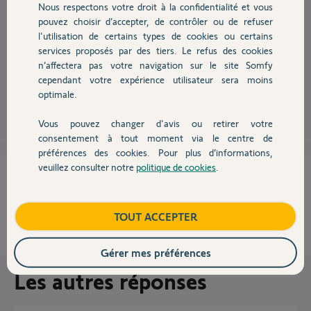
Nous respectons votre droit à la confidentialité et vous
Chauffage
pouvez choisir d’accepter, de contrôler ou de refuser
Bonjour,
l'utilisation de certains types de cookies ou certains
Oui le produit effectue une réinjection de courant mais ce n'est pas un
services proposés par des tiers. Le refus des cookies
Autres produits
système anti-effraction. Pour plus de sécurité rajoute une serrure
n’affectera pas votre navigation sur le site Somfy
électrique 24V avec sa gâche au sol.
cependant votre expérience utilisateur sera moins
optimale.
Slipno
il y a plus de 10 ans
Vous pouvez changer d'avis ou retirer votre
Devis avec un pro
consentement à tout moment via le centre de
préférences des cookies. Pour plus d’informations,
veuillez consulter notre
politique de cookies
.
Contact
Cette réponse vous a-t-elle aidé ?
NON
OUI
Boutique
TOUT ACCEPTER
50%
des internautes ont trouvé cette réponse utile
Gérer mes préférences
Les autres réponses