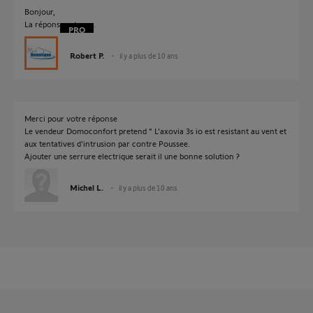
Bonjour,
La réponse est non.
Robert P.
il y a plus de 10 ans
Merci pour votre réponse
Le vendeur Domoconfort pretend " L'axovia 3s io est resistant au vent et
aux tentatives d'intrusion par contre Poussee.
Ajouter une serrure electrique serait il une bonne solution ?
Michel L.
il y a plus de 10 ans