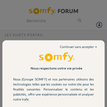
Particuliers
Professionnels
Forum
LES SUJETS PORTAIL
Volet
Anti intrusion control box 3s io ?
Continuer sans accepter →
Bonsoir, la control box 3s io permet elle de réaliser une fonction anti
Portail
intrusion en réinjectant du courant des que le portail s'ouvre sans que
la commande ait été actionnée ?
Merci.
Garage
Nous respectons votre vie privée
Michel L.
Nous (Groupe SOMFY) et nos partenaires utilisons des
Sécurité
il y a plus de 10 ans
technologies telles que les cookies sur notre site pour les
Participer au fil de discussion
finalités suivantes: Personnaliser le contenu et les
publicités, offrir une expérience personnalisée et analyser
Domotique
notre trafic.