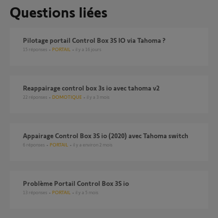
Questions liées
Pilotage portail Control Box 3S IO via Tahoma ?
15
réponses
PORTAIL
il y a 16 jours
Reappairage control box 3s io avec tahoma v2
22
réponses
DOMOTIQUE
il y a 3 mois
Appairage Control Box 3S io (2020) avec Tahoma switch
6
réponses
PORTAIL
il y a environ 2 mois
Problème Portail Control Box 3S io
13
réponses
PORTAIL
il y a 5 mois