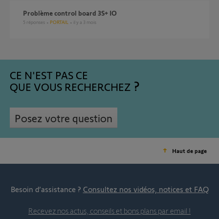
Problème control board 3S+ IO
5
réponses
PORTAIL
il y a 3 mois
CE N'EST PAS CE
QUE VOUS RECHERCHEZ
Posez votre question
Haut de page
Besoin d’assistance ?
Consultez nos vidéos, notices et FAQ
Recevez nos actus, conseils et bons plans par email !