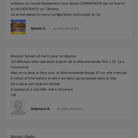
installez un nouvel équipement vous devez COMMENCER par lui fournir
la clé EXISTANTE sur Tahoma.
Ca se fait depuis le menu configuration.io/envoyer la clé.
Sylvain C.
il y a plus de 10 ans
Bonjour Sylvain et merci pour la réponse.
J'ai effectué cette opération à partir de la télécommande Telis 1 IO. Ça a
fonctionné.
Mais je ne peux le faire avec la télécommande Keygo IO car elle n'est pas
à retour d'information et elle n'est donc pas proposée dans la liste.
Du coup je suis toujours bloqué.
Si quelqu'un a une idée. merci d'avance.
Cdt
Stéphane R.
il y a plus de 10 ans
Bonsoir Gladys