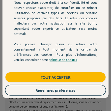
Nous respectons votre droit à la confidentialité et vous
J'ai tenté avec le bouton prog présent dans la télécommande pour le
Chauffage
pouvez choisir d’accepter, de contrôler ou de refuser
même résultat.
l'utilisation de certains types de cookies ou certains
Cette télécommande permet de piloter un volet roulant et donc ce
ligthing receiver.
services proposés par des tiers. Le refus des cookies
Autres produits
Quelqu'un a-t-il une idée de comment faire ?
n’affectera pas votre navigation sur le site Somfy
Merci d'avance et joyeux noël :-)
cependant votre expérience utilisateur sera moins
optimale.
Stéphane R.
Vous pouvez changer d'avis ou retirer votre
il y a plus de 10 ans
Devis avec un pro
consentement à tout moment via le centre de
Participer au fil de discussion
préférences des cookies. Pour plus d’informations,
veuillez consulter notre
politique de cookies
.
Contact
Boutique
TOUT ACCEPTER
Bonjour Stéphane,
S'il vous est possible de couper l'alimentation électrique uniquement de
ce récepteur, je vous conseille d'effectuer une double-coupure : couper le
Gérer mes préférences
courant 2 secondes, remettre 8 secondes et recouper 2 secondes. Après
que l'ampoule se soit allumée puis éteinte, vous avez 10 minutes pour
effectuer une recherche d'équipement io sur TaHoma, sans selectionner
de point de commande (cliquez sur "ignorer").
Si l'équipement n'est toujours pas reconnu, il faudra effectuer un retour à