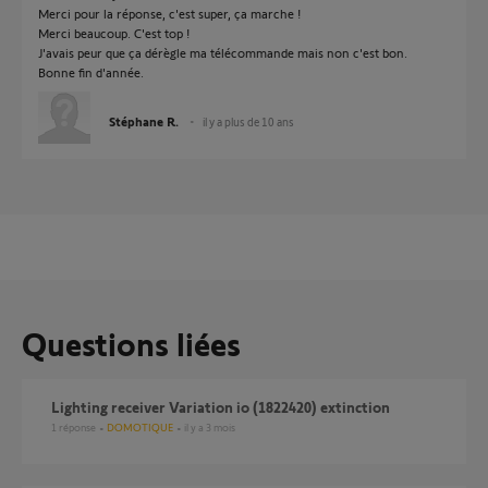
Merci pour la réponse, c'est super, ça marche !
Merci beaucoup. C'est top !
J'avais peur que ça dérègle ma télécommande mais non c'est bon.
Bonne fin d'année.
Stéphane R.
il y a plus de 10 ans
Questions liées
Lighting receiver Variation io (1822420) extinction
1
réponse
DOMOTIQUE
il y a 3 mois