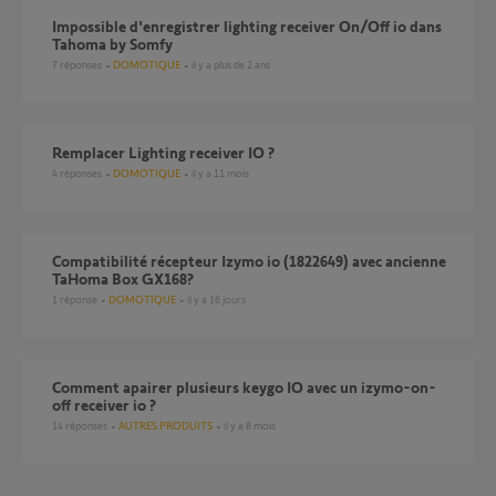
Impossible d'enregistrer lighting receiver On/Off io dans
Tahoma by Somfy
7
réponses
DOMOTIQUE
il y a plus de 2 ans
Remplacer Lighting receiver IO ?
4
réponses
DOMOTIQUE
il y a 11 mois
Compatibilité récepteur Izymo io (1822649) avec ancienne
TaHoma Box GX168?
1
réponse
DOMOTIQUE
il y a 16 jours
Comment apairer plusieurs keygo IO avec un izymo-on-
off receiver io ?
14
réponses
AUTRES PRODUITS
il y a 8 mois