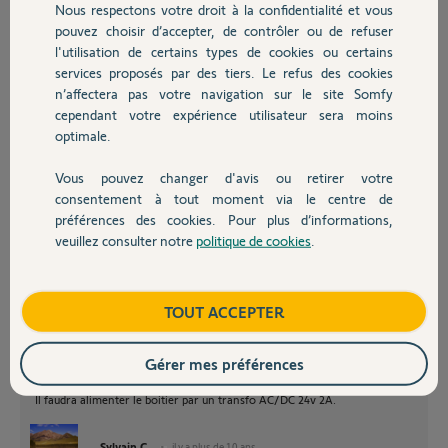
Nous respectons votre droit à la confidentialité et vous
Chauffage
Je recherche la réponse depuis un moment sur les différents forums
pouvez choisir d’accepter, de contrôler ou de refuser
mais aucune réponse.
l'utilisation de certains types de cookies ou certains
Merci de votre aide.
services proposés par des tiers. Le refus des cookies
Autres produits
n’affectera pas votre navigation sur le site Somfy
Franck
cependant votre expérience utilisateur sera moins
optimale.
Franck
il y a plus de 10 ans
Vous pouvez changer d'avis ou retirer votre
Devis avec un pro
Participer au fil de discussion
consentement à tout moment via le centre de
préférences des cookies. Pour plus d’informations,
veuillez consulter notre
politique de cookies
.
Contact
Boutique
TOUT ACCEPTER
Bonjour Franck,
Le récepteur radio rts
http://boutique.somfy.fr/recepteur-portail-porte-
de-garag...
Gérer mes préférences
pourra effectuer la fonction contact sec avec la télécommande Keytis
rts.
Il faudra alimenter le boitier par un transfo AC/DC 24v 2A.
Sylvain C.
il y a plus de 10 ans