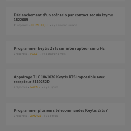
Déclenchement d'un scénario par contact sec via Izymo
1822609
11
réponses
DOMOTIQUE
il y a environ un mois
Programmer keytis 2 rts sur interrupteur simu Hz
2
réponses
VOLET
il y a environ 2 mois
Appairage TLC 1841026 Keytis RTS impossible avec
recepteur 5110252D
4
réponses
GARAGE
il y a 3 jours
programmer plusieurs telecommandes Keytis 2rts ?
2
réponses
GARAGE
il y a 6 mois