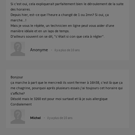
Si c'est oui, cela expliquerait parfaitement bien le déroulement de la suite
des horaires.
Depuis hier, est-ce que l'heure a changé de 1 ou 2mn? Si oui, ça
marche...!
Mais je vous le répète, un technicien en ligne peut vous aider d'une
manière idéale et en un laps de temps.
D'ailleurs souvent on se dit, "c'était si con que cela à régler".
Anonyme
il y a plus de 10 ans
Bonjour
ça marche à part que le mercredi ils vont fermer à 16h58, c'est là que ça
me chagrine, pourquoi aprés plusieurs essais j'ai toujours cet horaire qui
s'affiche?
Désolé mais le 3260 est pour moi surtaxé et là je suis allergique
Cordialement
Michel
il y a plus de 10 ans