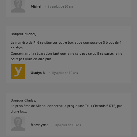
Michel
il y a plus de 10 ans
Bonjour Michel,
Le numéro de PIN se situe sur votre box et ce compose de 3 blocs de 4
chiffres.
Concernant, la réparation tant que je ne sais pas ce qu'il se passe, je ne
peux pas vous en dire plus.
Gladys B.
il y a plus de 10 ans
Bonjour Gladys,
Le problème de Michel concerne la prog d'une Télis Chronis 6 RTS, pas
d'une box.
Anonyme
il y a plus de 10 ans