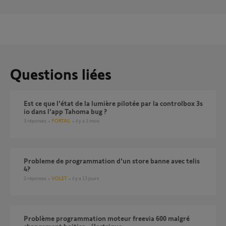
Questions liées
Est ce que l'état de la lumière pilotée par la controlbox 3s
io dans l'app Tahoma bug ?
3
réponses
PORTAIL
il y a 3 mois
probleme de programmation d'un store banne avec telis
4?
2
réponses
VOLET
il y a 13 jours
Problème programmation moteur freevia 600 malgré