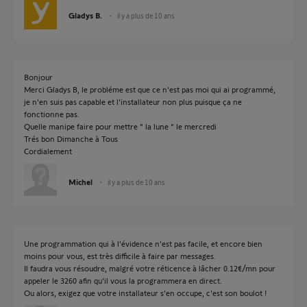
Gladys B.
il y a plus de 10 ans
Bonjour
Merci Gladys B, le probléme est que ce n'est pas moi qui ai programmé,
je n'en suis pas capable et l'installateur non plus puisque ça ne
fonctionne pas.
Quelle manipe faire pour mettre " la lune " le mercredi
Trés bon Dimanche à Tous
Cordialement
Michel
il y a plus de 10 ans
Une programmation qui à l'évidence n'est pas facile, et encore bien
moins pour vous, est très difficile à faire par messages.
Il faudra vous résoudre, malgré votre réticence à lâcher 0.12€/mn pour
appeler le 3260 afin qu'il vous la programmera en direct.
Ou alors, exigez que votre installateur s'en occupe, c'est son boulot !