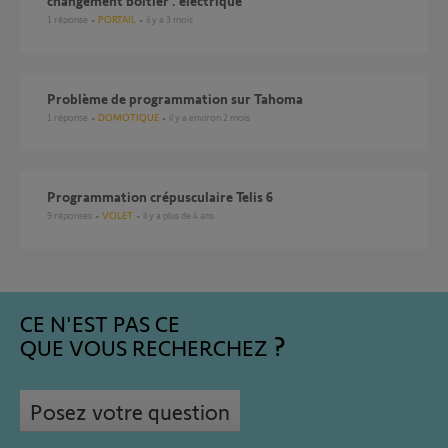
changement boitier . électrique
1
réponse
PORTAIL
il y a 3 mois
Problème de programmation sur Tahoma
1
réponse
DOMOTIQUE
il y a environ 2 mois
Programmation crépusculaire Telis 6
9
réponses
VOLET
il y a plus de 4 ans
CE N'EST PAS CE
QUE VOUS RECHERCHEZ
Posez votre question