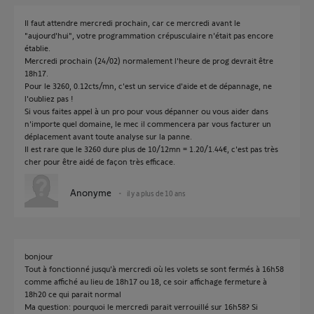
Il faut attendre mercredi prochain, car ce mercredi avant le
"aujourd'hui", votre programmation crépusculaire n'était pas encore
établie.
Mercredi prochain (24/02) normalement l'heure de prog devrait être
18h17.
Pour le 3260, 0.12cts/mn, c'est un service d'aide et de dépannage, ne
l'oubliez pas !
Si vous faites appel à un pro pour vous dépanner ou vous aider dans
n'importe quel domaine, le mec il commencera par vous facturer un
déplacement avant toute analyse sur la panne.
Il est rare que le 3260 dure plus de 10/12mn = 1.20/1.44€, c'est pas très
cher pour être aidé de façon très efficace.
Anonyme
il y a plus de 10 ans
bonjour
Tout à fonctionné jusqu'à mercredi où les volets se sont fermés à 16h58
comme affiché au lieu de 18h17 ou 18, ce soir affichage fermeture à
18h20 ce qui parait normal
Ma question: pourquoi le mercredi parait verrouillé sur 16h58? Si