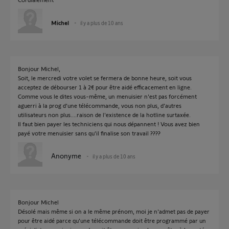
Michel
il y a plus de 10 ans
Bonjour Michel,
Soit, le mercredi votre volet se fermera de bonne heure, soit vous
acceptez de débourser 1 à 2€ pour être aidé efficacement en ligne.
Comme vous le dites vous-même, un menuisier n'est pas forcément
aguerri à la prog d'une télécommande, vous non plus, d'autres
utilisateurs non plus....raison de l'existence de la hotline surtaxée.
Il faut bien payer les techniciens qui nous dépannent ! Vous avez bien
payé votre menuisier sans qu'il finalise son travail ????
Anonyme
il y a plus de 10 ans
Bonjour Michel
Désolé mais même si on a le même prénom, moi je n'admet pas de payer
pour être aidé parce qu'une télécommande doit être programmé par un