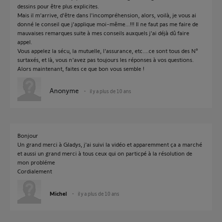
dessins pour être plus explicites.
Mais il m'arrive, d'être dans l'incompréhension, alors, voilà, je vous ai
donné le conseil que j'applique moi-même...!!! Il ne faut pas me faire de
mauvaises remarques suite à mes conseils auxquels j'ai déjà dû faire
appel.
Vous appelez la sécu, la mutuelle, l'assurance, etc....ce sont tous des N°
surtaxés, et là, vous n'avez pas toujours les réponses à vos questions.
Alors maintenant, faites ce que bon vous semble !
Anonyme
il y a plus de 10 ans
Bonjour
Un grand merci à Gladys, j'ai suivi la vidéo et apparemment ça a marché
et aussi un grand merci à tous ceux qui on particpé à la résolution de
mon probléme
Cordialement
Michel
il y a plus de 10 ans