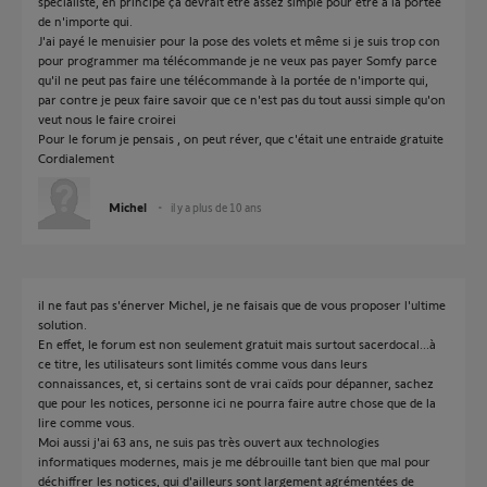
spécialiste, en principe ça devrait être assez simple pour être à la portée
de n'importe qui.
J'ai payé le menuisier pour la pose des volets et même si je suis trop con
pour programmer ma télécommande je ne veux pas payer Somfy parce
qu'il ne peut pas faire une télécommande à la portée de n'importe qui,
par contre je peux faire savoir que ce n'est pas du tout aussi simple qu'on
veut nous le faire croirei
Pour le forum je pensais , on peut réver, que c'était une entraide gratuite
Cordialement
Michel
il y a plus de 10 ans
il ne faut pas s'énerver Michel, je ne faisais que de vous proposer l'ultime
solution.
En effet, le forum est non seulement gratuit mais surtout sacerdocal...à
ce titre, les utilisateurs sont limités comme vous dans leurs
connaissances, et, si certains sont de vrai caïds pour dépanner, sachez
que pour les notices, personne ici ne pourra faire autre chose que de la
lire comme vous.
Moi aussi j'ai 63 ans, ne suis pas très ouvert aux technologies
informatiques modernes, mais je me débrouille tant bien que mal pour
déchiffrer les notices, qui d'ailleurs sont largement agrémentées de