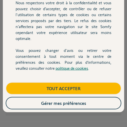
Nous respectons votre droit à la confidentialité et vous
Chauffage
pouvez choisir d’accepter, de contrôler ou de refuser
Michel
l'utilisation de certains types de cookies ou certains
il y a plus de 10 ans
services proposés par des tiers. Le refus des cookies
Autres produits
Participer au fil de discussion
n’affectera pas votre navigation sur le site Somfy
cependant votre expérience utilisateur sera moins
optimale.
Vous pouvez changer d'avis ou retirer votre
Devis avec un pro
consentement à tout moment via le centre de
Bonjour Michel,
préférences des cookies. Pour plus d’informations,
Il va effectivement être compliqué de vous expliquer cela par écrit, le
veuillez consulter notre
politique de cookies
.
mieux serait de nous contacter au 0820 055 055.
Contact
Sinon, si le mercredi est identique à un autre jour, suivez cette vidéo:
http://youtu.be/WIL8oOL_JAg
Boutique
TOUT ACCEPTER
Bonne journée.
Gérer mes préférences
Gladys B.
il y a plus de 10 ans