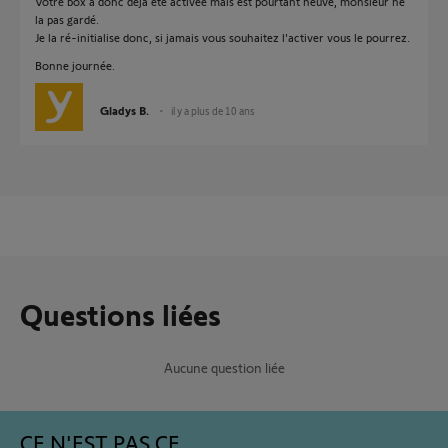
Votre box a donc déjà été activée mais est pourtant neuve, monsieur ne
la pas gardé.
Je la ré-initialise donc, si jamais vous souhaitez l'activer vous le pourrez.
Bonne journée.
Gladys B.
il y a plus de 10 ans
Questions liées
Aucune question liée
CE N'EST PAS CE