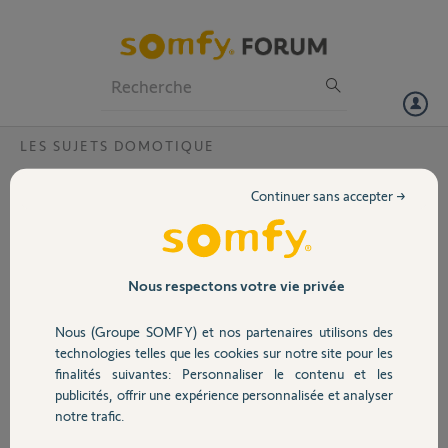
Particuliers
Professionnels
Forum
LES SUJETS DOMOTIQUE
Volet
Pas d'actication box?
Continuer sans accepter →
Bonjour,
Portail
Ce code PIN est correct mais votre box est déjà activée...et je ne peux
aller plus loin, ma box n'est pas activée...
code pin: 0204 6959 8477
Garage
Nous respectons votre vie privée
Merci si possible de faire quelque chose.
Bien cordialement
Nous (Groupe SOMFY) et nos partenaires utilisons des
JP
Sécurité
technologies telles que les cookies sur notre site pour les
finalités suivantes: Personnaliser le contenu et les
JP
publicités, offrir une expérience personnalisée et analyser
Domotique
il y a plus de 10 ans
notre trafic.
Participer au fil de discussion