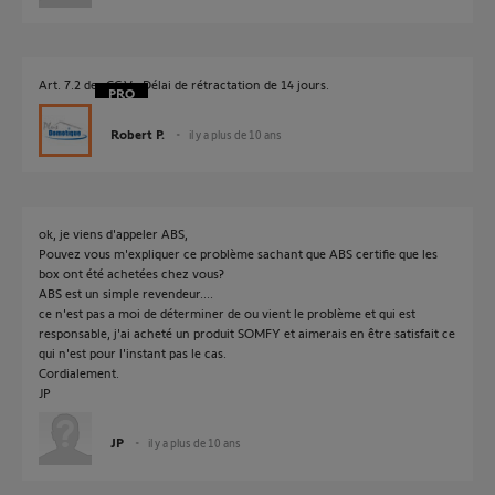
Art. 7.2 des CGV : Délai de rétractation de 14 jours.
Robert P.
il y a plus de 10 ans
ok, je viens d'appeler ABS,
Pouvez vous m'expliquer ce problème sachant que ABS certifie que les
box ont été achetées chez vous?
ABS est un simple revendeur....
ce n'est pas a moi de déterminer de ou vient le problème et qui est
responsable, j'ai acheté un produit SOMFY et aimerais en être satisfait ce
qui n'est pour l'instant pas le cas.
Cordialement.
JP
JP
il y a plus de 10 ans