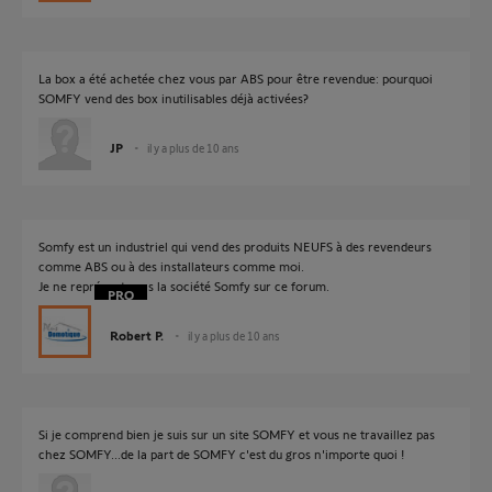
La box a été achetée chez vous par ABS pour être revendue: pourquoi
SOMFY vend des box inutilisables déjà activées?
JP
il y a plus de 10 ans
Somfy est un industriel qui vend des produits NEUFS à des revendeurs
comme ABS ou à des installateurs comme moi.
Je ne représente pas la société Somfy sur ce forum.
Robert P.
il y a plus de 10 ans
Si je comprend bien je suis sur un site SOMFY et vous ne travaillez pas
chez SOMFY...de la part de SOMFY c'est du gros n'importe quoi !