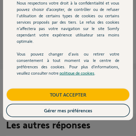
Nous respectons votre droit à la confidentialité et vous
Chauffage
pouvez choisir d’accepter, de contrôler ou de refuser
l'utilisation de certains types de cookies ou certains
services proposés par des tiers. Le refus des cookies
Autres produits
n’affectera pas votre navigation sur le site Somfy
Ah oui, elle n'est pas cher l'ancienne box neuve déjà utilisée...
cependant votre expérience utilisateur sera moins
optimale.
Robert P.
il y a plus de 10 ans
Vous pouvez changer d'avis ou retirer votre
Devis avec un pro
consentement à tout moment via le centre de
préférences des cookies. Pour plus d’informations,
veuillez consulter notre
politique de cookies
.
Contact
Cette réponse vous a-t-elle aidé ?
NON
OUI
Boutique
TOUT ACCEPTER
100%
des internautes ont trouvé cette réponse utile
Gérer mes préférences
Les autres réponses