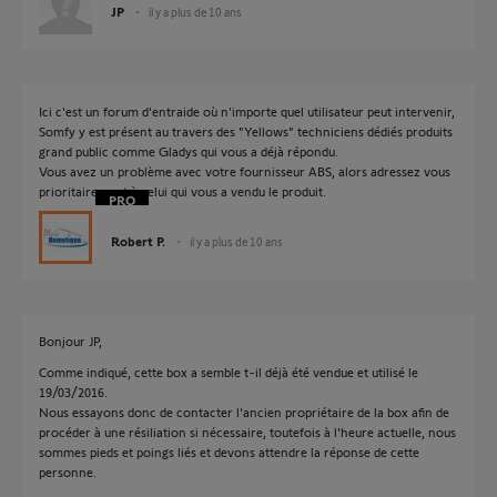
JP
il y a plus de 10 ans
Ici c'est un forum d'entraide où n'importe quel utilisateur peut intervenir,
Somfy y est présent au travers des "Yellows" techniciens dédiés produits
grand public comme Gladys qui vous a déjà répondu.
Vous avez un problème avec votre fournisseur ABS, alors adressez vous
prioritairement à celui qui vous a vendu le produit.
Robert P.
il y a plus de 10 ans
Bonjour JP,
Comme indiqué, cette box a semble t-il déjà été vendue et utilisé le
19/03/2016.
Nous essayons donc de contacter l'ancien propriétaire de la box afin de
procéder à une résiliation si nécessaire, toutefois à l'heure actuelle, nous
sommes pieds et poings liés et devons attendre la réponse de cette
personne.