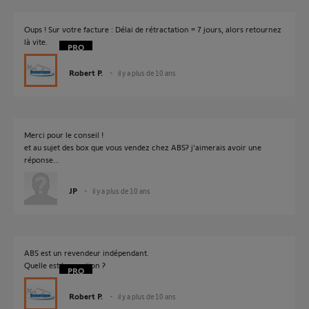
Oups ! Sur votre facture : Délai de rétractation = 7 jours, alors retournez
là vite.
Robert P.
il y a plus de 10 ans
Merci pour le conseil !
et au sujet des box que vous vendez chez ABS? j'aimerais avoir une
réponse...
JP
il y a plus de 10 ans
ABS est un revendeur indépendant.
Quelle est la question ?
Robert P.
il y a plus de 10 ans