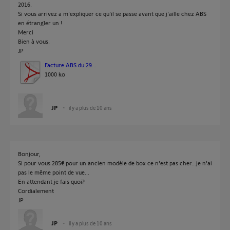
2016.
Si vous arrivez a m'expliquer ce qu'il se passe avant que j'aille chez ABS
en étrangler un !
Merci
Bien à vous.
JP
Facture ABS du 29...
1000 ko
JP
il y a plus de 10 ans
Bonjour,
Si pour vous 285€ pour un ancien modèle de box ce n'est pas cher...je n'ai
pas le même point de vue...
En attendant je fais quoi?
Cordialement
JP
JP
il y a plus de 10 ans