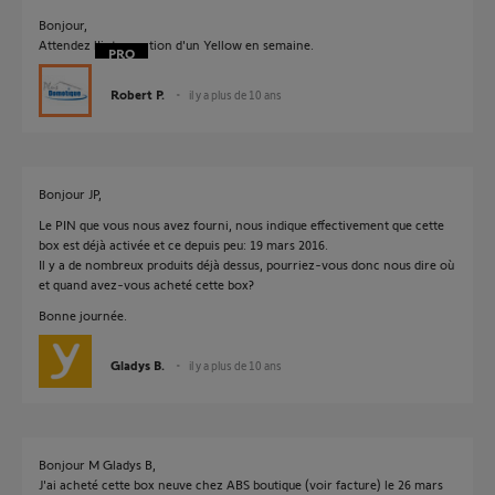
Bonjour,
Attendez l'intervention d'un Yellow en semaine.
Robert P.
il y a plus de 10 ans
Bonjour JP,
Le PIN que vous nous avez fourni, nous indique effectivement que cette
box est déjà activée et ce depuis peu: 19 mars 2016.
Il y a de nombreux produits déjà dessus, pourriez-vous donc nous dire où
et quand avez-vous acheté cette box?
Bonne journée.
Gladys B.
il y a plus de 10 ans
Bonjour M Gladys B,
J'ai acheté cette box neuve chez ABS boutique (voir facture) le 26 mars