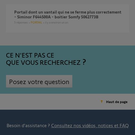
Portail dont un vantail qui ne se ferme plus correctement
- Siminor F644S00A - boitier Somfy 5062773B
5
réponses
PORTAIL
il y a environ un an
CE N'EST PAS CE
QUE VOUS RECHERCHEZ
Posez votre question
Haut de page
Besoin d’assistance ?
Consultez nos vidéos, notices et FAQ