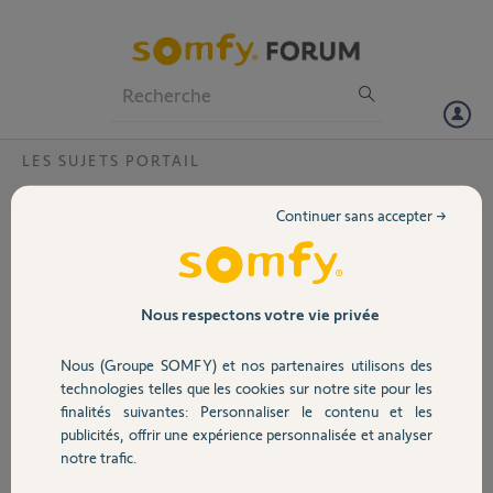
Particuliers
Professionnels
Forum
LES SUJETS PORTAIL
Volet
boitier RTR 5062773
Continuer sans accepter →
Boitier 5062773 neuf, recu ce matin de SOMFY.
Portail
Apres l'apprentissage de 2 OUV/FER, la vitesse d'ouverture et
fermeture est tres lente, plus lente que celle durant l'apprentissage.
Que faire ?
Garage
Nous respectons votre vie privée
jose B.
Nous (Groupe SOMFY) et nos partenaires utilisons des
Sécurité
il y a environ 10 ans
technologies telles que les cookies sur notre site pour les
Participer au fil de discussion
finalités suivantes: Personnaliser le contenu et les
publicités, offrir une expérience personnalisée et analyser
Domotique
notre trafic.