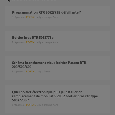
programmation RTR 5062773B défaillante ?
3
réponses
PORTAIL
il y a presque 2 ans
Boitier bras RTR 5062773b
7
réponses
PORTAIL
il y a presque 4 ans
Schéma branchement vieux boitier Passeo RTR
200/500/600
3
réponses
PORTAIL
il y a 7 mois
Quel boitier électronique puis je installer en
remplacement de mon Kit S 200 2 boitier bras rtr type
5062773b ?
9
réponses
PORTAIL
il y a presque 7 ans