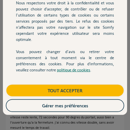
Réponses
Nous respectons votre droit à la confidentialité et vous
Chauffage
pouvez choisir d’accepter, de contrôler ou de refuser
l'utilisation de certains types de cookies ou certains
Bonjour José,
services proposés par des tiers. Le refus des cookies
Autres produits
De quel type de motorisation s'agit il ?
n’affectera pas votre navigation sur le site Somfy
Qu'indique les voyants ?
cependant votre expérience utilisateur sera moins
optimale.
Sylvain C.
il y a environ 10 ans
Vous pouvez changer d'avis ou retirer votre
Devis avec un pro
consentement à tout moment via le centre de
préférences des cookies. Pour plus d’informations,
veuillez consulter notre
politique de cookies
.
merci pour cette intervention rapide.
Contact
Portai a bras, moeteur accouple a vis sans fin.
la partie mecanique doit avoir 4 ans, et le boitier de commande est
changé regulierement, a cause des orage violents que nous avons dans le
Boutique
TOUT ACCEPTER
haut Var. j'ai recu de somfy le meme materiel que precedent a l'orage
destructeur de bon nombre de composant electrique, dont le boitier. La
reconnaissance de la telecommande, pas de probleme.
Gérer mes préférences
l'apprentissage s'est deroule correctement, avec les 2 ouvertures suivies,
comme dans le manuel.Apres cela, et quelque soit la telecommande, la
vitesse reste lente, 72 secondes pour 90 degres du portail, aussi bien a
l'ouverture qu'a la fermeture. j'ai connu des vitesse double, sans avoir
mesuré le temps de travail.