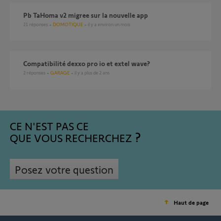
Pb TaHoma v2 migree sur la nouvelle app
21
réponses
DOMOTIQUE
il y a environ un mois
compatibilité dexxo pro io et extel wave?
2
réponses
GARAGE
il y a plus de 2 ans
CE N'EST PAS CE
QUE VOUS RECHERCHEZ
Posez votre question
Haut de page