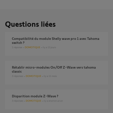
Questions liées
Compatibilité du module Shelly wave pro 1 avec Tahoma
switch ?
1
réponse
DOMOTIQUE
il y a 13 jours
rétablir micro-modules On/Off Z-Wave vers tahoma
classic
3
réponses
DOMOTIQUE
il y a 11 mois
Disparition module Z-Wave ?
3
réponses
DOMOTIQUE
il y a environ un an