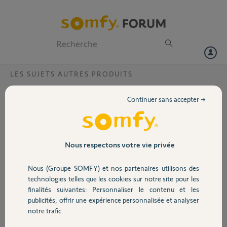
Particuliers
Professionnels
Forum
LES SUJETS AUTRES PRODUITS
Volet
compatibilité z wave
Continuer sans accepter →
Bonjour
Portail
j'ai lu dans un article que la box somfy devient compatible z-wave,
cependant je n'ai pas l'onglet ds z-wave ds configuration
j'ai io, RTS et autres Somfy, mais pas z-wave
Garage
Nous respectons votre vie privée
merci pour votre aide
Nous (Groupe SOMFY) et nos partenaires utilisons des
Sécurité
Patrice F.
technologies telles que les cookies sur notre site pour les
il y a environ 10 ans
finalités suivantes: Personnaliser le contenu et les
Participer au fil de discussion
publicités, offrir une expérience personnalisée et analyser
Domotique
notre trafic.