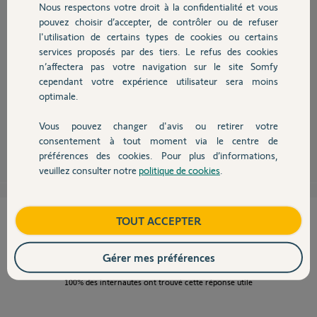
Nous respectons votre droit à la confidentialité et vous
Chauffage
pouvez choisir d’accepter, de contrôler ou de refuser
l'utilisation de certains types de cookies ou certains
Bonjour
services proposés par des tiers. Le refus des cookies
Autres produits
pour que le menu soit visible il faut insérer un dongle Z-Wave dans la
n’affectera pas votre navigation sur le site Somfy
Somfy Box
cependant votre expérience utilisateur sera moins
http://laboutique.plusdomotique.fr/fr/interfaces/20-modul...
Atention compatible Z-Wave ne veux pas dire que tous les périphériques
optimale.
Z-Wave sont pris en charge !
Vous pouvez changer d'avis ou retirer votre
Devis avec un pro
consentement à tout moment via le centre de
Philippe H.
il y a environ 10 ans
préférences des cookies. Pour plus d’informations,
veuillez consulter notre
politique de cookies
.
Contact
Cette réponse vous a-t-elle aidé ?
Boutique
TOUT ACCEPTER
NON
OUI
Gérer mes préférences
100%
des internautes ont trouvé cette réponse utile