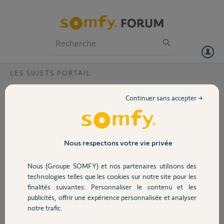
Particuliers
Professionnels
Forum
LES SUJETS PORTAIL
Volet
Bras portail évolvia ne se verrouille
Continuer sans accepter →
pas
Portail
Bonjour
Je viens de changer la carte électronique sur évolvia . Apprentissage
Garage
course fait.
Nous respectons votre vie privée
Les battants se ferment correctement mais ne se verrouillent pas.
On peut ouvrir le portail en poussant.
Nous (Groupe SOMFY) et nos partenaires utilisons des
Sécurité
Pour info ce n est pas un portail posé récemment mais en 2012. Donc
technologies telles que les cookies sur notre site pour les
il n y a que la carte qui a changée. Comment refaire un apprentissage
finalités suivantes: Personnaliser le contenu et les
de la courses des ventaux après installation.
publicités, offrir une expérience personnalisée et analyser
Domotique
Vous remerciant par avance
notre trafic.
Cdt