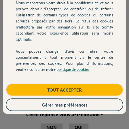
Nous respectons votre droit à la confidentialité et vous
Chauffage
christophe L.
pouvez choisir d’accepter, de contrôler ou de refuser
il y a environ 10 ans
l'utilisation de certains types de cookies ou certains
Participer au fil de discussion
services proposés par des tiers. Le refus des cookies
Autres produits
n’affectera pas votre navigation sur le site Somfy
cependant votre expérience utilisateur sera moins
optimale.
Vous pouvez changer d'avis ou retirer votre
bonjour Christophe,
Devis avec un pro
consentement à tout moment via le centre de
Il serait bien de remplacer le kit de pignonnerie si vous ne l'avez pas fait.
préférences des cookies. Pour plus d’informations,
Voir ce lien
http://forum.somfy.fr/questions/940069-evolvia-400-
veuillez consulter notre
politique de cookies
.
proble...
remplir le formulaire, le kit est gratuit.
Contact
Sylvain C.
il y a environ 10 ans
Boutique
TOUT ACCEPTER
Gérer mes préférences
Cette réponse vous a-t-elle aidé ?
NON
OUI