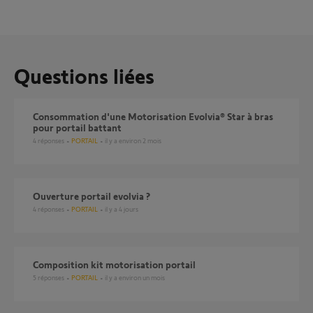
Questions liées
Consommation d'une Motorisation Evolvia® Star à bras
pour portail battant
4
réponses
PORTAIL
il y a environ 2 mois
ouverture portail evolvia ?
4
réponses
PORTAIL
il y a 4 jours
Composition kit motorisation portail
5
réponses
PORTAIL
il y a environ un mois