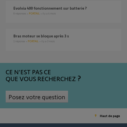
evolvia 400 fonctionnement sur batterie ?
6
réponses
PORTAIL
il y a 4 mois
Bras moteur se bloque après 3 s
1
réponse
PORTAIL
il y a 3 mois
CE N'EST PAS CE
QUE VOUS RECHERCHEZ
Posez votre question
Haut de page