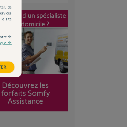
ter, de
ervices
vention d'un spécialiste
le site
à mon domicile ?
ntre de
tique de
TER
Découvrez les
forfaits Somfy
Assistance