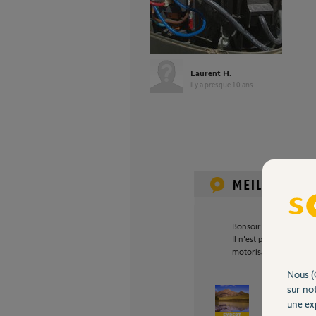
Laurent H.
il y a presque 10 ans
Bonsoir Laurent,
Il n'est pas prévu de b
motorisation SGA 6000
Nous (
sur not
une exp
Sylvain C.