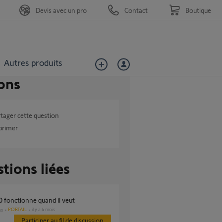
Devis avec un pro
Contact
Boutique
Autres produits
ons
tager cette question
primer
tions liées
0 fonctionne quand il veut
PORTAIL
il y a 4 mois
es
Participer au fil de discussion