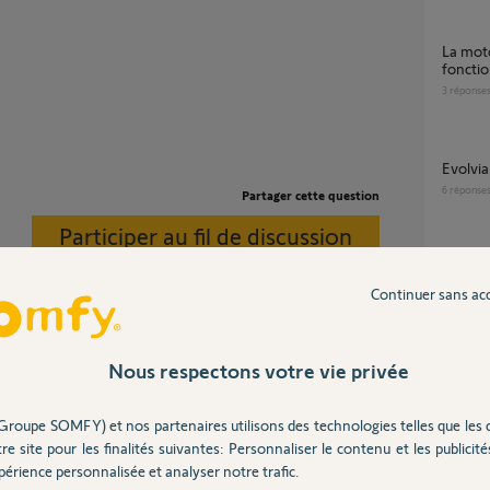
la motorisation de portail 5057516A ne
fonctio
3
réponse
evolvi
6
réponse
Partager cette question
Participer au fil de discussion
Branch
12
répons
Continuer sans ac
Nous respectons votre vie privée
Serrure électrique verticale pour axovia
ranchement pour une serrure électrique sur la
multipr
.
8
réponse
Groupe SOMFY) et nos partenaires utilisons des technologies telles que les 
re site pour les finalités suivantes: Personnaliser le contenu et les publicités
érience personnalisée et analyser notre trafic.
il y a presque 10 ans