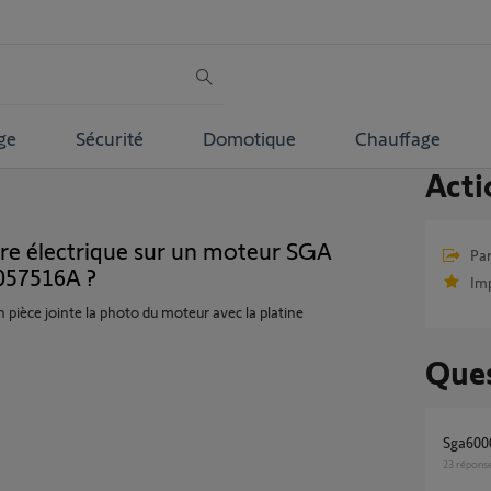
ge
Sécurité
Domotique
Chauffage
Acti
re électrique sur un moteur SGA
Par
057516A ?
Im
n pièce jointe la photo du moteur avec la platine
Ques
Sga600
23
répons