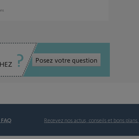
 ans
Posez votre question
CHEZ
t FAQ
Recevez nos actus, conseils et bons plans 