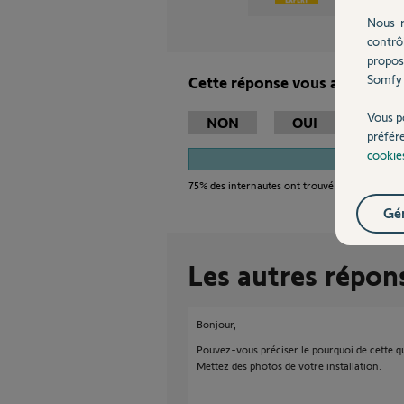
Nous r
contrô
propos
Somfy 
Cette réponse vous a-t-elle ai
Vous p
NON
OUI
préfér
cookie
75%
75%
des internautes ont trouvé cette réponse 
Gér
Les autres répon
Bonjour,
Pouvez-vous préciser le pourquoi de cette q
Mettez des photos de votre installation.