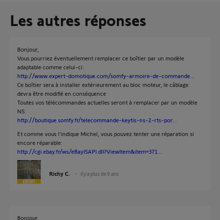
Les autres réponses
Bonjour,
Vous pourriez éventuellement remplacer ce boîtier par un modèle
adaptable comme celui-ci:
http://www.expert-domotique.com/somfy-armoire-de-commande...
Ce boîtier sera à installer extérieurement au bloc moteur, le câblage
devra être modifié en conséquence
Toutes vos télécommandes actuelles seront à remplacer par un modèle
NS:
http://boutique.somfy.fr/telecommande-keytis-ns-2-rts-por...
Et comme vous l'indique Michel, vous pouvez tenter une réparation si
encore réparable:
http://cgi.ebay.fr/ws/eBayISAPI.dll?ViewItem&item=371...
Richy C.
il y a plus de 9 ans
Bonjour,