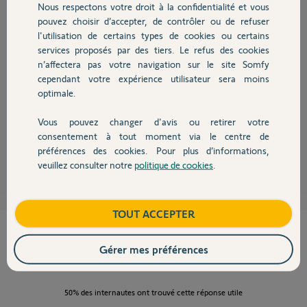
Participer au fil de discussion
Nous respectons votre droit à la confidentialité et vous
Chauffage
pouvez choisir d’accepter, de contrôler ou de refuser
l'utilisation de certains types de cookies ou certains
services proposés par des tiers. Le refus des cookies
Autres produits
n’affectera pas votre navigation sur le site Somfy
cependant votre expérience utilisateur sera moins
Bonjour,
optimale.
Le boitier pour ce modèle ne doit plus exister, mais Richy va vous
proposer ses service pour une remise en état économique.
Vous pouvez changer d'avis ou retirer votre
Bonnes fêtes de fin d'année.
Devis avec un pro
consentement à tout moment via le centre de
préférences des cookies. Pour plus d’informations,
Anonyme
il y a plus de 9 ans
veuillez consulter notre
politique de cookies
.
Contact
Boutique
TOUT ACCEPTER
Cette réponse vous a-t-elle aidé ?
Gérer mes préférences
NON
OUI
50%
des internautes ont trouvé cette réponse utile