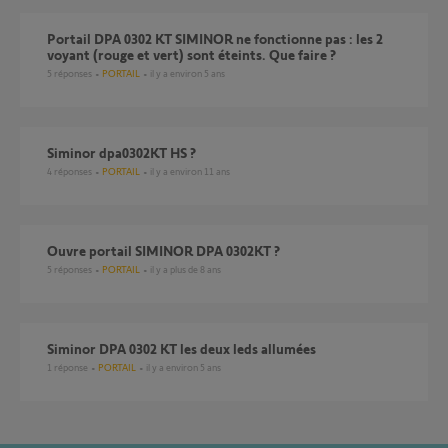
Portail DPA 0302 KT SIMINOR ne fonctionne pas : les 2
voyant (rouge et vert) sont éteints. Que faire ?
5
réponses
PORTAIL
il y a environ 5 ans
Siminor dpa0302KT HS ?
4
réponses
PORTAIL
il y a environ 11 ans
Ouvre portail SIMINOR DPA 0302KT ?
5
réponses
PORTAIL
il y a plus de 8 ans
Siminor DPA 0302 KT les deux leds allumées
1
réponse
PORTAIL
il y a environ 5 ans