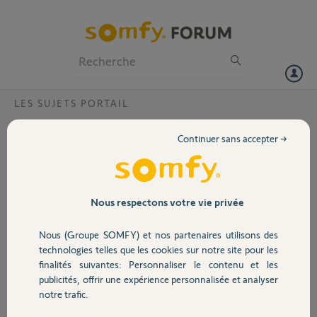
Particuliers
Professionnels
Forum
LES SUJETS PORTAIL
Volet
Ouvre portail DPA 0302KT (SIMINOR) en
Continuer sans accepter →
panne ?
Portail
Je pense que le boitier ou la carte électronique est HS car le voyant
vert ne s'allume plus (le voyant rouge fonctionne)
Garage
Le portail ne fonctionne plus .
Nous respectons votre vie privée
Avez-vous un boitier ou une carte électronique pour effectuer le
remplacement ?
Nous (Groupe SOMFY) et nos partenaires utilisons des
Sécurité
Dans ce cas, les raccordements électriques seront-ils identiques ?
technologies telles que les cookies sur notre site pour les
Merci de votre réponse .
finalités suivantes: Personnaliser le contenu et les
publicités, offrir une expérience personnalisée et analyser
Domotique
Georges G.
notre trafic.
il y a plus de 9 ans