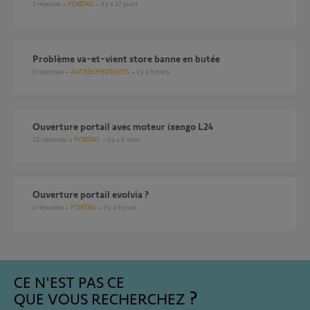
1
réponse
PORTAIL
il y a 27 jours
Problème va-et-vient store banne en butée
6
réponses
AUTRES PRODUITS
il y a 9 jours
Ouverture portail avec moteur ixengo L24
10
réponses
PORTAIL
il y a 6 mois
ouverture portail evolvia ?
4
réponses
PORTAIL
il y a 6 jours
CE N'EST PAS CE
QUE VOUS RECHERCHEZ