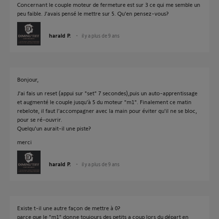
Concernant le couple moteur de fermeture est sur 3 ce qui me semble un
peu faible. J'avais pensé le mettre sur 5. Qu'en pensez-vous?
harald P.
il y a plus de 9 ans
Bonjour,
J'ai fais un reset (appui sur "set" 7 secondes),puis un auto-apprentissage
et augmenté le couple jusqu'à 5 du moteur "m1". Finalement ce matin
rebelote, il faut l'accompagner avec la main pour éviter qu'il ne se bloc,
pour se ré-ouvrir.
Quelqu'un aurait-il une piste?
merci
harald P.
il y a plus de 9 ans
Existe t-il une autre façon de mettre à 0?
parce que le "m1" donne toujours des petits a coup lors du départ en