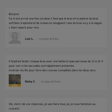
Bonjour
Ca m est arrivé une fois où deux il faut que le bras et la platine du bras
soit'bien d aplomd et de niveau en bougeant l axe du bras ou y a la bague
c était reparti pour moi.
Loic L.
il y a plus de 9 ans
Il faudrait tester chaque bras avec une batterie type perceuse de 12 à 24 V
pour voir si les saccades sont également présentes.
Inverser les fils pour faire des courses complètes dans les deux sens.
Richy C.
il y a plus de 9 ans
Ok, merci de vos réponses, je vais faire tous çà, je vous tiendrais au
courant.