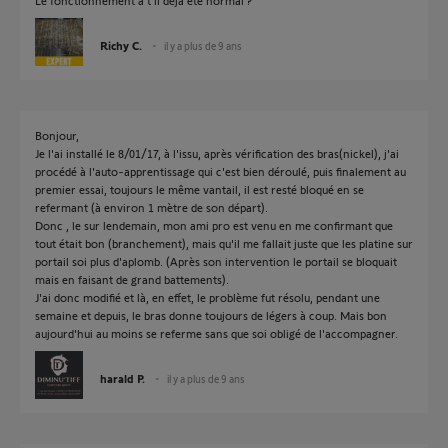
Le fonctionnement a t'il déjà été normal ?
Richy C.
il y a plus de 9 ans
Bonjour,
Je l'ai installé le 8/01/17, à l'issu, après vérification des bras(nickel), j'ai
procédé à l'auto-apprentissage qui c'est bien déroulé, puis finalement au
premier essai, toujours le même vantail, il est resté bloqué en se
refermant (à environ 1 mètre de son départ).
Donc , le sur lendemain, mon ami pro est venu en me confirmant que
tout était bon (branchement), mais qu'il me fallait juste que les platine sur
portail soi plus d'aplomb. (Après son intervention le portail se bloquait
mais en faisant de grand battements).
J'ai donc modifié et là, en effet, le problème fut résolu, pendant une
semaine et depuis, le bras donne toujours de légers à coup. Mais bon
aujourd'hui au moins se referme sans que soi obligé de l'accompagner.
harald P.
il y a plus de 9 ans