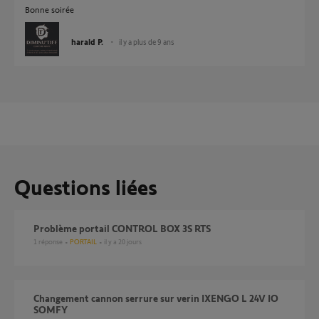
Bonne soirée
harald P.
il y a plus de 9 ans
Questions liées
Problème portail CONTROL BOX 3S RTS
1
réponse
PORTAIL
il y a 20 jours
Changement cannon serrure sur verin IXENGO L 24V IO
SOMFY