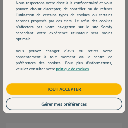
il y a plus de 9 ans
Nous respectons votre droit à la confidentialité et vous
Chauffage
Participer au fil de discussion
pouvez choisir d’accepter, de contrôler ou de refuser
l'utilisation de certains types de cookies ou certains
services proposés par des tiers. Le refus des cookies
Autres produits
n’affectera pas votre navigation sur le site Somfy
Réponses
cependant votre expérience utilisateur sera moins
optimale.
Bonjour,
Vous pouvez changer d'avis ou retirer votre
Devis avec un pro
consentement à tout moment via le centre de
La puissance de ces moteurs doit venir à bout de la graisse même par
préférences des cookies. Pour plus d’informations,
grand froid.
Le problème doit être ailleurs.
veuillez consulter notre
politique de cookies
.
Contact
Il faudrait faire une Remise à zéro du système et recommencer la mise
en service et les paramétrages.
Fouillez un peu dans les réglages des paramètres des couples moteurs.
Boutique
TOUT ACCEPTER
Quel est le modèle du boîtier électronique de commande ?
Gérer mes préférences
Richy C.
il y a plus de 9 ans