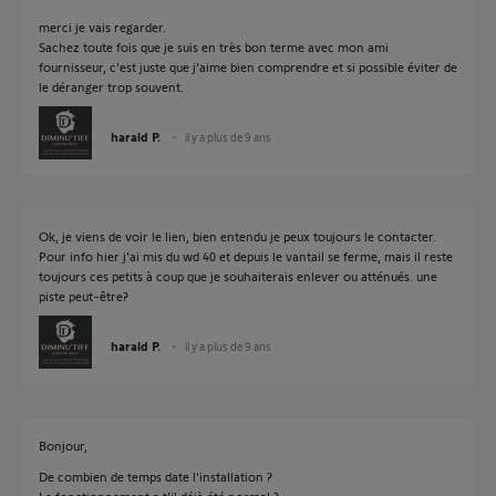
merci je vais regarder.
Sachez toute fois que je suis en très bon terme avec mon ami
fournisseur, c'est juste que j'aime bien comprendre et si possible éviter de
le déranger trop souvent.
harald P.
il y a plus de 9 ans
Ok, je viens de voir le lien, bien entendu je peux toujours le contacter.
Pour info hier j'ai mis du wd 40 et depuis le vantail se ferme, mais il reste
toujours ces petits à coup que je souhaiterais enlever ou atténués. une
piste peut-être?
harald P.
il y a plus de 9 ans
Bonjour,
De combien de temps date l'installation ?