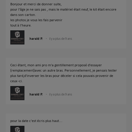
Bonjour et merci de donner suite,
pour l'âge je ne sais pas , mais le matériel était neuf, le kit était encore
dans son carton.
les photos je vous les fais parvenir
tout à l'heure.
harald P.
il y a plus de 9 ans
Ceci étant, mon ami pro m'a gentillement proposé d'essayer
(remplacement)avec un autre bras. Personnellement, je pensais tester
plus tard,d'inverser les bras pour déceler si cela pouvais provenir de
ceux-ci.
harald P.
il y a plus de 9 ans
pour la date c'est écris plus haut....