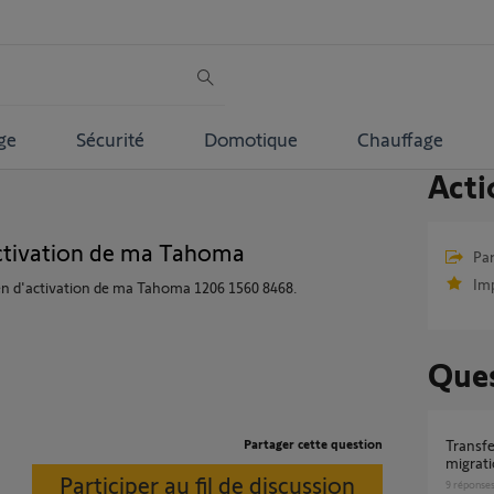
ge
Sécurité
Domotique
Chauffage
Acti
activation de ma Tahoma
Par
Im
en d'activation de ma Tahoma 1206 1560 8468.
Ques
Partager cette question
Transfert adresse mail de compte suite
migrat
Participer au fil de discussion
9
réponse