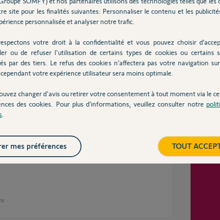
Groupe SOMFY) et nos partenaires utilisons des technologies telles que les 
re site pour les finalités suivantes: Personnaliser le contenu et les publicités
érience personnalisée et analyser notre trafic.
ses
espectons votre droit à la confidentialité et vous pouvez choisir d’accep
ler ou de refuser l'utilisation de certains types de cookies ou certains s
Inter
ut un renvoi de mail pour activer mon compte.
és par des tiers. Le refus des cookies n’affectera pas votre navigation sur 
cependant votre expérience utilisateur sera moins optimale.
ouvez changer d'avis ou retirer votre consentement à tout moment via le ce
 9 ans
ences des cookies. Pour plus d’informations, veuillez consulter notre
poli
s
.
er mes préférences
TOUT ACCEP
 24h pour le valider.
ans