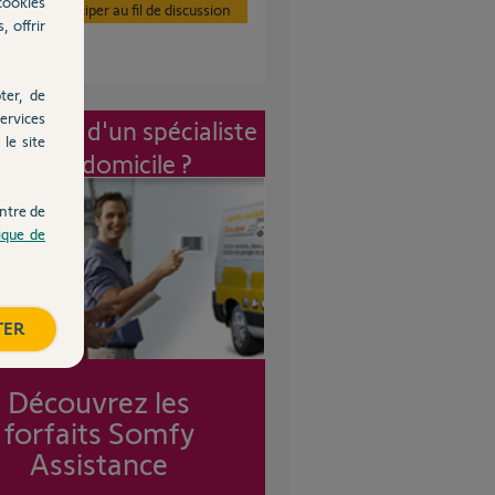
cookies
Participer au fil de discussion
, offrir
ter, de
ervices
vention d'un spécialiste
le site
à mon domicile ?
ntre de
tique de
TER
Découvrez les
forfaits Somfy
Assistance