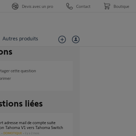
Devis avec un pro
Contact
Boutique
Autres produits
ons
tager cette question
primer
tions liées
ion Tahoma V1 vers Tahoma Switch
DOMOTIQUE
il y a 2 mois
s