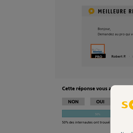
Bonjour,
Demandez au pro qui vou
Robert P.
Cette réponse vous a-t-elle ai
NON
OUI
50%
50%
des internautes ont trouvé cette réponse 