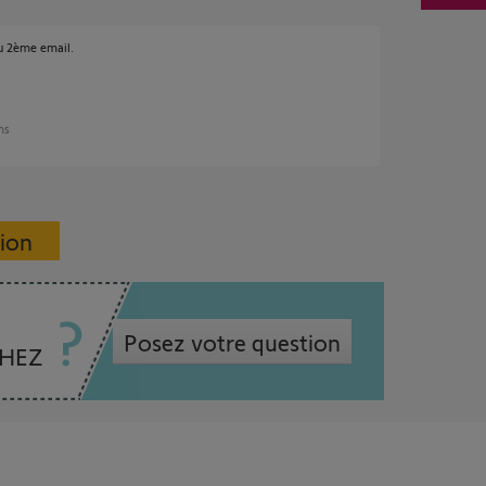
u 2ème email.
ans
sion
Posez votre question
CHEZ