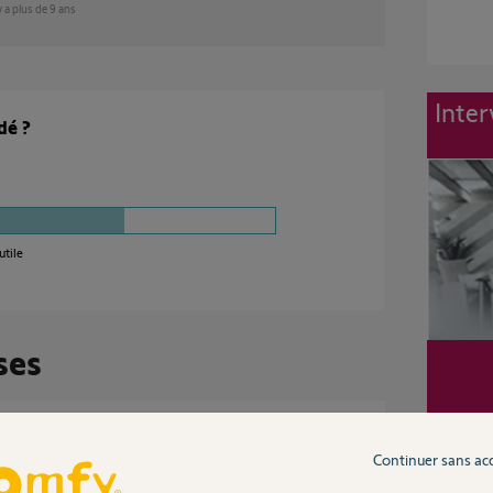
 y a plus de 9 ans
Inter
dé ?
utile
ses
x réglages, paramétrages, et auto
Continuer sans ac
te sans TC ?