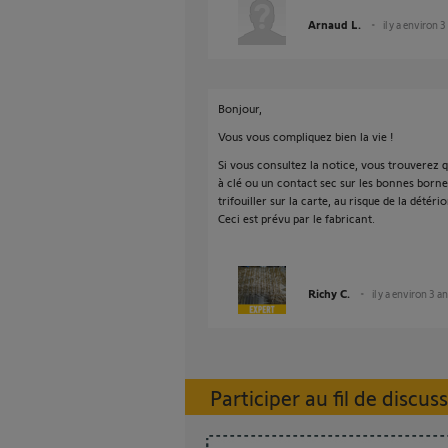
Arnaud L.
il y a environ 3
Bonjour,
Vous vous compliquez bien la vie !
Si vous consultez la notice, vous trouverez q
à clé ou un contact sec sur les bonnes bornes
trifouiller sur la carte, au risque de la détérior
Ceci est prévu par le fabricant.
Richy C.
il y a environ 3 a
Participer au fil de discus