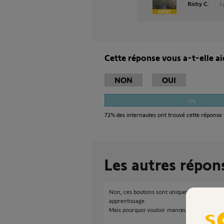
Richy C.
il
Cette réponse vous a-t-elle ai
NON
OUI
72%
72%
des internautes ont trouvé cette réponse 
Les autres répon
Non, ces boutons sont uniquement dédiés au
apprentissage.
Mais pourquoi vouloir manœuvrer votre por