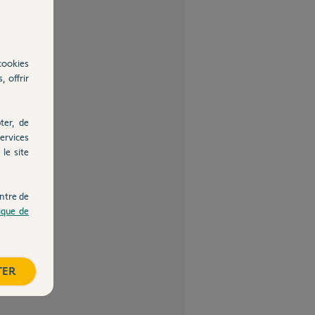
cookies
, offrir
ter, de
ervices
le site
ntre de
tique de
TER