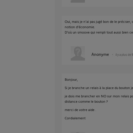
Oui, mais je n'ai pas jugé bon de le préciser
notion d'économie.
D'où un smoove qui rempli tout aussi bien c
Anonyme
il y a plus de 
Bonjour,
Si je branche un relais à la place du bouton 
je dois me brancher en NO sur mon relais p
distance comme le bouton ?
merci de votre aide .
Cordialement