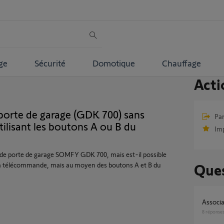
ge
Sécurité
Domotique
Chauffage
Acti
a porte de garage (GDK 700) sans
Par
lisant les boutons A ou B du
Im
on de porte de garage SOMFY GDK 700, mais est-il possible
er la télécommande, mais au moyen des boutons A et B du
Ques
Associ
8
réponse