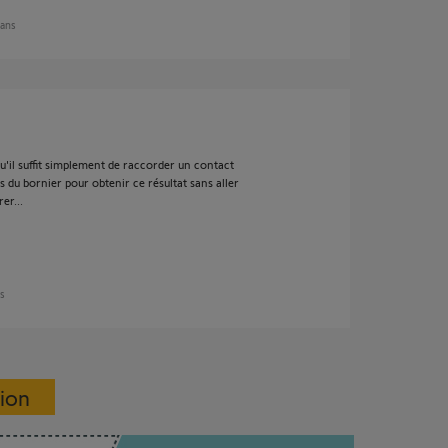
 ans
u'il suffit simplement de raccorder un contact
 du bornier pour obtenir ce résultat sans aller
er...
ns
sion