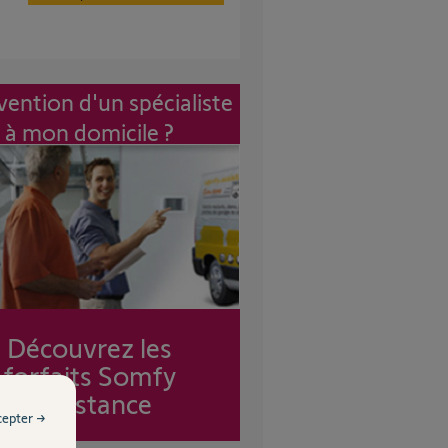
vention d'un spécialiste
à mon domicile ?
Découvrez les
forfaits Somfy
Assistance
cepter →