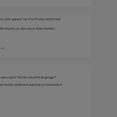
, car, pour appuyer sur A ou B sous-entend une
ette mission, et, sans aucun branchement.
9 ans
je peux ouvrir fermer ma porte de garage ?
our activer seulement quand je le commande à