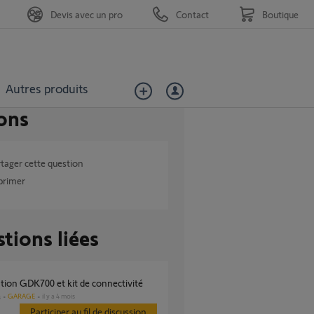
Devis avec un pro
Contact
Boutique
Autres produits
ons
tager cette question
primer
tions liées
ation GDK700 et kit de connectivité
GARAGE
il y a 4 mois
s
Participer au fil de discussion