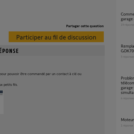
Comment commander un moteur porte
garage
19
répons
Partager cette question
Participer au fil de discussion
Remplacement moteur porte de garage
GDK70
5
réponse
pour pouvoir être commandé par un contact à clé ou
Problème de reprogrammation
téléco
x petits fils.
garage
simult
4
réponse
Moteu
1
réponse