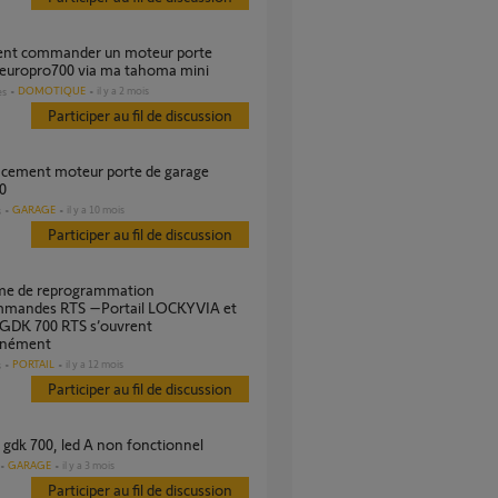
 europro700 via ma tahoma mini
DOMOTIQUE
il y a 2 mois
es
Participer au fil de discussion
0
GARAGE
il y a 10 mois
s
Participer au fil de discussion
mmandes RTS –Portail LOCKYVIA et
 GDK 700 RTS s’ouvrent
anément
PORTAIL
il y a 12 mois
s
Participer au fil de discussion
r gdk 700, led A non fonctionnel
GARAGE
il y a 3 mois
Participer au fil de discussion