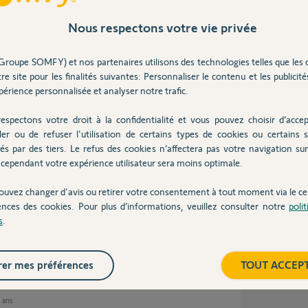
Nous respectons votre vie privée
9 ans
Groupe SOMFY) et nos partenaires utilisons des technologies telles que les 
re site pour les finalités suivantes: Personnaliser le contenu et les publicités
érience personnalisée et analyser notre trafic.
uvent dans mon garage, et j'accède directement
 pas toujours sur moi la télécommande,
te de garage.
espectons votre droit à la confidentialité et vous pouvez choisir d’accep
ler ou de refuser l'utilisation de certains types de cookies ou certains s
és par des tiers. Le refus des cookies n’affectera pas votre navigation sur 
cependant votre expérience utilisateur sera moins optimale.
9 ans
ouvez changer d'avis ou retirer votre consentement à tout moment via le ce
ences des cookies. Pour plus d’informations, veuillez consulter notre
poli
s
.
t de commande mural RTS à proximité de la
-module-smoove-...
er mes préférences
TOUT ACCEP
9 ans