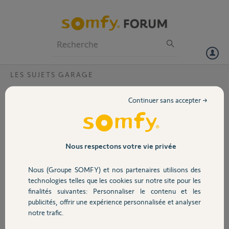
Particuliers
Professionnels
Forum
LES SUJETS GARAGE
Volet
Pièce rechange pour ferme portail GDS 25 ?
Continuer sans accepter →
qui peut me dire si on trouve encore un arrêt de course qui est cassé
Portail
pour ce ferme portail SOMFY et si on peu retrouver l'éclaté de cet
équipement
Garage
Nous respectons votre vie privée
Gerald E.
il y a plus de 9 ans
Nous (Groupe SOMFY) et nos partenaires utilisons des
Sécurité
Participer au fil de discussion
technologies telles que les cookies sur notre site pour les
finalités suivantes: Personnaliser le contenu et les
publicités, offrir une expérience personnalisée et analyser
Domotique
notre trafic.
Réponses