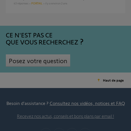
43
réponses
PORTAIL
il y a environ 2 ans
CE N'EST PAS CE
QUE VOUS RECHERCHEZ
Posez votre question
Haut de page
Besoin d’assistance ?
Consultez nos vidéos, notices et FAQ
Recevez nos actus, conseils et bons plans par email !