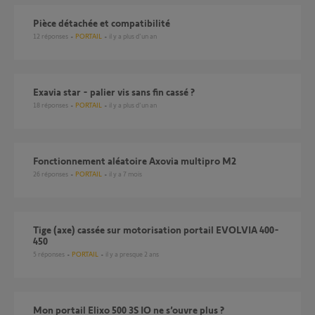
Pièce détachée et compatibilité
12
réponses
PORTAIL
il y a plus d'un an
exavia star - palier vis sans fin cassé ?
18
réponses
PORTAIL
il y a plus d'un an
fonctionnement aléatoire Axovia multipro M2
26
réponses
PORTAIL
il y a 7 mois
Tige (axe) cassée sur motorisation portail EVOLVIA 400-
450
5
réponses
PORTAIL
il y a presque 2 ans
Mon portail Elixo 500 3S IO ne s’ouvre plus ?