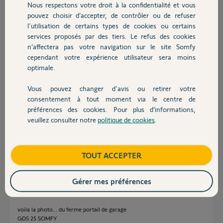
Nous respectons votre droit à la confidentialité et vous
Chauffage
pouvez choisir d’accepter, de contrôler ou de refuser
l'utilisation de certains types de cookies ou certains
Bonjour,
DGS 25 introuvable! pourriez vous faire des photos de votre
services proposés par des tiers. Le refus des cookies
Autres produits
motorisation et de la plaque signalétique.
n’affectera pas votre navigation sur le site Somfy
cependant votre expérience utilisateur sera moins
Sylvain C.
il y a plus de 9 ans
optimale.
Vous pouvez changer d'avis ou retirer votre
Devis avec un pro
consentement à tout moment via le centre de
préférences des cookies. Pour plus d’informations,
Bonjour
veuillez consulter notre
politique de cookies
.
Contact
voyez ce post qui confirme les dires de Sylvain.
Bonne journée !
http://forum.somfy.fr/questions/743498-ancien-somfy-gds-20
Boutique
TOUT ACCEPTER
Anonyme
il y a plus de 9 ans
Gérer mes préférences
voila la photo... du ferme portail de garage
GDS 25 SOMFY