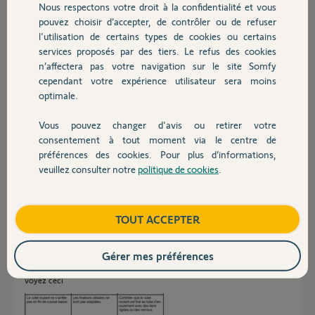
Nous respectons votre droit à la confidentialité et vous
Aucune butée de dernière lame sur
Chauffage
pouvez choisir d’accepter, de contrôler ou de refuser
les deux volet juste 2 écrous dans les coulisses droite et gauche mais
l'utilisation de certains types de cookies ou certains
qui ne dépassent ni pour l'un ni pour l'autre.
Ces écrou servent ils de butée et j'ai lu que les moteurs mémorisés
services proposés par des tiers. Le refus des cookies
Autres produits
leur fin de course mais pour le coup sur quoi se basent ils?
n’affectera pas votre navigation sur le site Somfy
Vous remerciant de votre patience
cependant votre expérience utilisateur sera moins
Cdt
optimale.
Vous pouvez changer d'avis ou retirer votre
jul
Devis avec un pro
consentement à tout moment via le centre de
il y a plus de 9 ans
préférences des cookies. Pour plus d’informations,
Participer au fil de discussion
veuillez consulter notre
politique de cookies
.
Contact
Réponses
Boutique
TOUT ACCEPTER
Gérer mes préférences
Bonsoir
voyez ceci