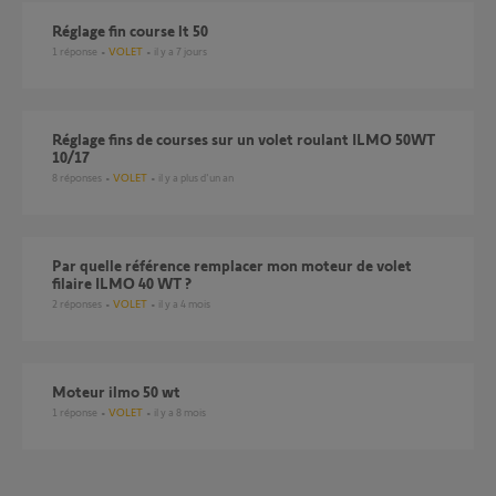
Réglage fin course lt 50
1
réponse
VOLET
il y a 7 jours
Réglage fins de courses sur un volet roulant ILMO 50WT
10/17
8
réponses
VOLET
il y a plus d'un an
Par quelle référence remplacer mon moteur de volet
filaire ILMO 40 WT ?
2
réponses
VOLET
il y a 4 mois
moteur ilmo 50 wt
1
réponse
VOLET
il y a 8 mois