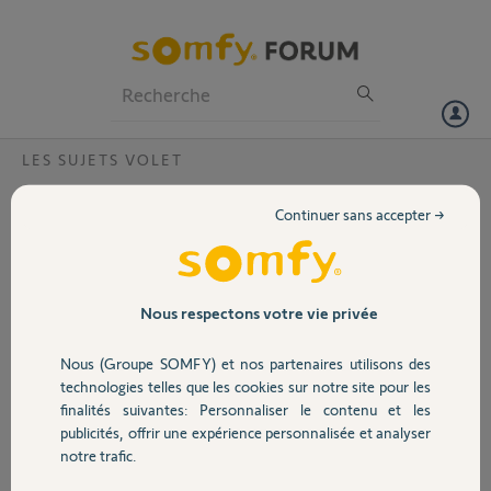
Particuliers
Professionnels
Forum
LES SUJETS VOLET
Volet
ilmo 50 S WT et fin de course haute
Continuer sans accepter →
Bonjour,
Portail
Voilà je viens de faire installer 2
volets roulant avec des moteurs
identiques, ILMO 50 S WT et des
Garage
Nous respectons votre vie privée
volets identiques. Seul la taille
change
Nous (Groupe SOMFY) et nos partenaires utilisons des
1 : 950 x 800
Sécurité
technologies telles que les cookies sur notre site pour les
2 : 1800 x 560
finalités suivantes: Personnaliser le contenu et les
Suite à l'installation, le premier
publicités, offrir une expérience personnalisée et analyser
fonctionne correctement FDC
Domotique
notre trafic.
haute et basse mais le second ne
s'arrête pas en montée.