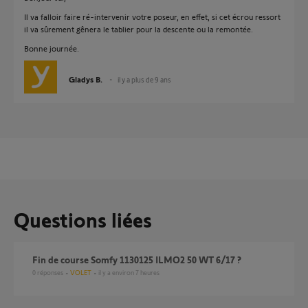
Il va falloir faire ré-intervenir votre poseur, en effet, si cet écrou ressort
il va sûrement gênera le tablier pour la descente ou la remontée.
Bonne journée.
Gladys B.
il y a plus de 9 ans
Questions liées
Fin de course Somfy 1130125 ILMO2 50 WT 6/17 ?
0
réponses
VOLET
il y a environ 7 heures